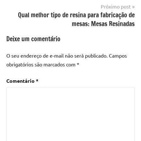
resina
,
Próximo post
Mesa
Qual melhor tipo de resina para fabricação de
com
mesas: Mesas Resinadas
resina
epoxi
,
Deixe um comentário
mesa
de
O seu endereço de e-mail não será publicado.
Campos
madeira
,
obrigatórios são marcados com
*
Mesa
de
Comentário
*
madeira
com
resina
,
Mesa
de
madeira
com
resina