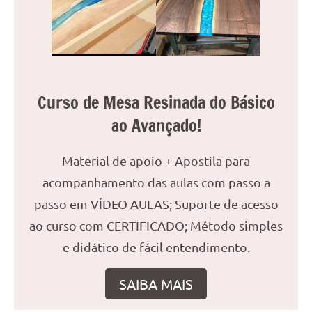
reuniões
ou
uma
mesa
de
Curso de Mesa Resinada do Básico
jantar
para
ao Avançado!
8
lugares,
Material de apoio + Apostila para
aqui
você
acompanhamento das aulas com passo a
encontrará
passo em VÍDEO AULAS; Suporte de acesso
tudo
ao curso com CERTIFICADO; Método simples
o
e didático de fácil entendimento.
que
precisa
para
SAIBA MAIS
transformar