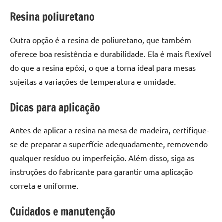
seu
Resina poliuretano
ambiente
com
peças
Outra opção é a resina de poliuretano, que também
únicas.
oferece boa resistência e durabilidade. Ela é mais flexível
Nosso
do que a resina epóxi, o que a torna ideal para mesas
conteúdo
sujeitas a variações de temperatura e umidade.
é
focado
Dicas para aplicação
em
apresentar
Antes de aplicar a resina na mesa de madeira, certifique-
as
se de preparar a superfície adequadamente, removendo
melhores
práticas
qualquer resíduo ou imperfeição. Além disso, siga as
e
instruções do fabricante para garantir uma aplicação
tendências
correta e uniforme.
para
criar
Cuidados e manutenção
mesa