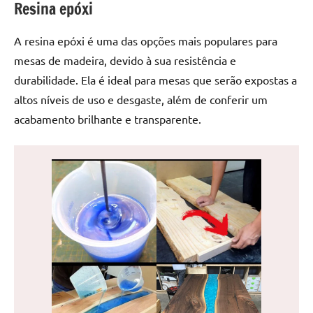
Resina epóxi
de
jantar
A resina epóxi é uma das opções mais populares para
de
resina
mesas de madeira, devido à sua resistência e
e
durabilidade. Ela é ideal para mesas que serão expostas a
as
altos níveis de uso e desgaste, além de conferir um
inovadoras
acabamento brilhante e transparente.
mesas
cascata
resinadas.
Quer
esteja
à
procura
de
uma
mesa
redonda
para