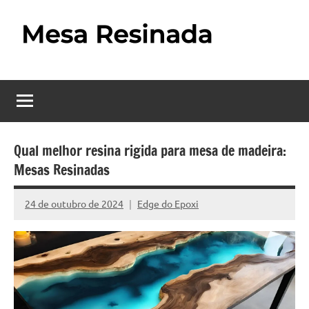
Pular
para
o
Mesa
Descubra
conteúdo
o
Resinada
fascinante
mundo
–
das
Como
mesas
Qual melhor resina rigida para mesa de madeira:
resinadas,
Mesas Resinadas
Fazer
onde
uma
a
24 de outubro de 2024
Edge do Epoxi
Nenhum
elegância
Mesa
Comentário
da
madeira
Resinada
se
Passo
encontra
com