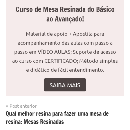
Curso de Mesa Resinada do Básico
ao Avançado!
Material de apoio + Apostila para
acompanhamento das aulas com passo a
passo em VÍDEO AULAS; Suporte de acesso
ao curso com CERTIFICADO; Método simples
e didático de fácil entendimento.
SAIBA MAIS
Navegação
Post anterior
Marcado
Mesa
Qual melhor resina para fazer uma mesa de
de
com
resinada
resina: Mesas Resinadas
mesa
Post
com