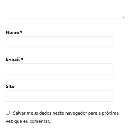
epoxi
,
Mesa
de
resina
,
Mesa
Nome
*
de
resina
com
madeira
,
E-mail
*
mesa
de
resina
epoxi
,
Site
mesa
resinada
,
Mesas
de
Salvar meus dados neste navegador para a próxima
madeira
vez que eu comentar.
resinadas
,