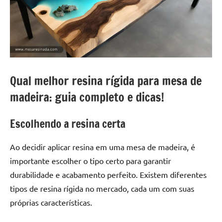
a
a
criatividade
passo
da
resina.
Explore
nossas
dicas
Qual melhor resina rígida para mesa de
e
madeira: guia completo e dicas!
inspirações
sobre
Escolhendo a resina certa
mesa
de
madeira
Ao decidir aplicar resina em uma mesa de madeira, é
de
importante escolher o tipo certo para garantir
resina,
durabilidade e acabamento perfeito. Existem diferentes
incluindo
tipos de resina rígida no mercado, cada um com suas
designs
próprias características.
de
mesas