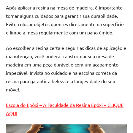
de
Após aplicar a resina na mesa de madeira, é importante
resinada
tomar alguns cuidados para garantir sua durabilidade.
de
Evite colocar objetos quentes diretamente na superfície
alta
qualidade,
e limpe a mesa regularmente com um pano úmido.
como
as
Ao escolher a resina certa e seguir as dicas de aplicação e
populares
manutenção, você poderá transformar sua mesa de
River
madeira em uma peça durável e com um acabamento
Tables
impecável. Invista no cuidado e na escolha correta da
e
resina para garantir a beleza e a longevidade do seu
mesas
de
móvel.
tampinhas
resinadas.
Escola do Epóxi – A Faculdade da Resina Epóxi – CLIQUE
AQUI