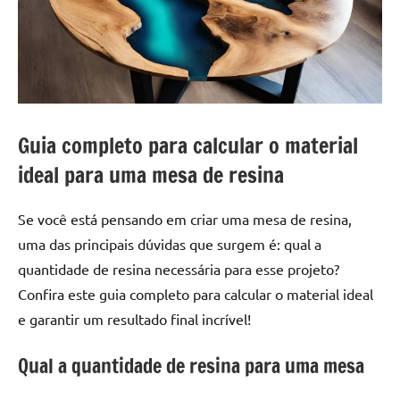
a
a
criatividade
passo
da
resina.
Explore
nossas
dicas
Guia completo para calcular o material
e
ideal para uma mesa de resina
inspirações
sobre
mesa
Se você está pensando em criar uma mesa de resina,
de
uma das principais dúvidas que surgem é: qual a
madeira
quantidade de resina necessária para esse projeto?
de
Confira este guia completo para calcular o material ideal
resina,
e garantir um resultado final incrível!
incluindo
designs
Qual a quantidade de resina para uma mesa
de
mesas