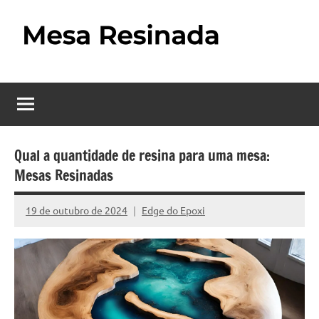
Pular
para
o
Mesa
Descubra
conteúdo
o
Resinada
fascinante
mundo
–
das
Como
mesas
Qual a quantidade de resina para uma mesa:
resinadas,
Mesas Resinadas
Fazer
onde
uma
a
19 de outubro de 2024
Edge do Epoxi
Nenhum
elegância
Mesa
Comentário
da
madeira
Resinada
se
Passo
encontra
com