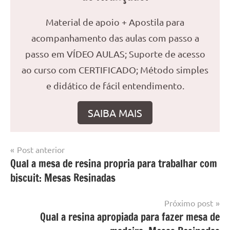
Material de apoio + Apostila para
acompanhamento das aulas com passo a
passo em VÍDEO AULAS; Suporte de acesso
ao curso com CERTIFICADO; Método simples
e didático de fácil entendimento.
SAIBA MAIS
Navegação
Post anterior
Marcado
Mesa
Qual a mesa de resina propria para trabalhar com
de
com
resinada
biscuit: Mesas Resinadas
mesa
Post
com
resina
,
Próximo post
Mesa
Qual a resina apropiada para fazer mesa de
com