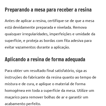
de
Preparando a mesa para receber a resina
resinada
de
alta
Antes de aplicar a resina, certifique-se de que a mesa
qualidade,
está devidamente preparada e nivelada. Remova
como
quaisquer irregularidades, imperfeições e umidade da
as
superfície, e proteja as bordas com fita adesiva para
populares
evitar vazamentos durante a aplicação.
River
Tables
Aplicando a resina de forma adequada
e
mesas
Para obter um resultado final satisfatório, siga as
de
tampinhas
instruções do fabricante da resina quanto ao tempo de
resinadas.
mistura e de cura, e aplique o material de forma
homogênea em toda a superfície da mesa. Utilize um
maçarico para remover bolhas de ar e garantir um
acabamento perfeito.