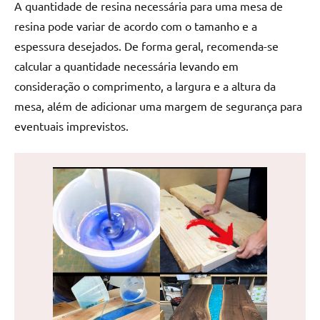
A quantidade de resina necessária para uma mesa de
de
resina pode variar de acordo com o tamanho e a
jantar
de
espessura desejados. De forma geral, recomenda-se
resina
calcular a quantidade necessária levando em
e
consideração o comprimento, a largura e a altura da
as
mesa, além de adicionar uma margem de segurança para
inovadoras
eventuais imprevistos.
mesas
cascata
resinadas.
Quer
esteja
à
procura
de
uma
mesa
redonda
para