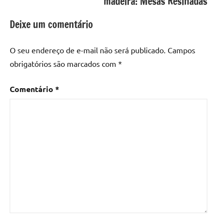
madeira: Mesas Resinadas
resina
epoxi
,
Deixe um comentário
mesa
de
O seu endereço de e-mail não será publicado.
Campos
madeira
,
obrigatórios são marcados com
*
Mesa
de
Comentário
*
madeira
com
resina
,
Mesa
de
madeira
com
resina
epoxi
,
Mesa
de