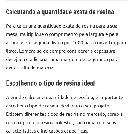
seu
ambiente
Calculando a quantidade exata de resina
com
peças
Para calcular a quantidade exata de resina para a sua
únicas.
mesa, multiplique o comprimento pela largura e pela
Nosso
altura, e em seguida divida por 1000 para converter para
conteúdo
litros. Lembre-se de sempre considerar a espessura
é
focado
desejada e adicionar uma margem de segurança para
em
evitar falta de material.
apresentar
as
Escolhendo o tipo de resina ideal
melhores
práticas
Além de calcular a quantidade necessária, é importante
e
escolher o tipo de resina ideal para o seu projeto.
tendências
Existem diferentes tipos de resina no mercado, como a
para
resina epóxi e a resina poliéster, cada uma com suas
criar
características e indicações específicas.
mesa