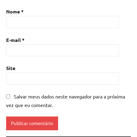
resina
,
Mesa
Nome
*
de
resina
com
madeira
,
E-mail
*
mesa
de
resina
epoxi
,
Site
mesa
resinada
,
Mesas
de
Salvar meus dados neste navegador para a próxima
madeira
vez que eu comentar.
resinadas
,
mesas
resinadas