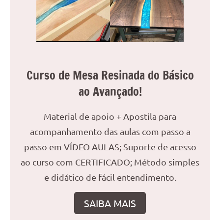
reuniões
ou
uma
mesa
de
jantar
Curso de Mesa Resinada do Básico
para
ao Avançado!
8
lugares,
Material de apoio + Apostila para
aqui
você
acompanhamento das aulas com passo a
encontrará
passo em VÍDEO AULAS; Suporte de acesso
tudo
ao curso com CERTIFICADO; Método simples
o
que
e didático de fácil entendimento.
precisa
para
SAIBA MAIS
transformar