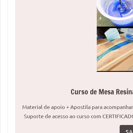
uma
mesa
redonda
para
reuniões
ou
uma
mesa
de
jantar
para
8
Curso de Mesa Resin
lugares,
aqui
Material de apoio + Apostila para acompanh
você
Suporte de acesso ao curso com CERTIFICADO
encontrará
tudo
SA