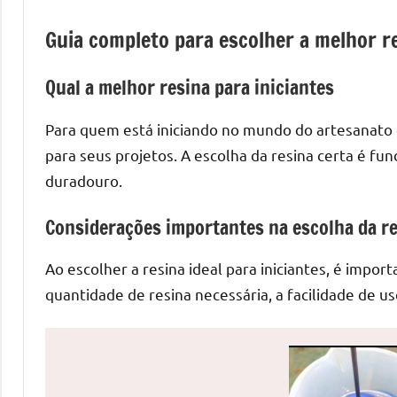
de
Guia completo para escolher a melhor re
mesas
de
Qual a melhor resina para iniciantes
jantar
de
Para quem está iniciando no mundo do artesanato 
resina
para seus projetos. A escolha da resina certa é fu
e
as
duradouro.
inovadoras
Considerações importantes na escolha da r
mesas
cascata
Ao escolher a resina ideal para iniciantes, é import
resinadas.
Quer
quantidade de resina necessária, a facilidade de us
esteja
à
procura
de