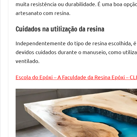
melhores
muita resistência ou durabilidade. É uma boa opçã
práticas
artesanato com resina.
e
tendências
Cuidados na utilização da resina
para
criar
Independentemente do tipo de resina escolhida, é 
mesa
devidos cuidados durante o manuseio, como utiliz
de
ventilado.
resinada
de
Escola do Epóxi – A Faculdade da Resina Epóxi – C
alta
qualidade,
como
as
populares
River
Tables
e