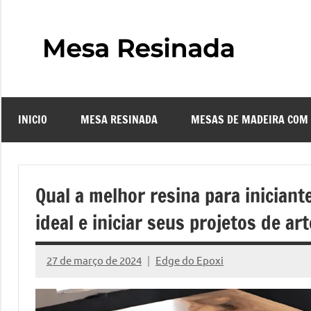
Pular
para
o
Mes
Descubra
conteúdo
o
Resi
fascinante
mundo
INICIO
MESA RESINADA
MESAS DE MADEIRA COM
das
–
mesas
resinadas,
Com
onde
Qual a melhor resina para iniciant
a
Faze
ideal e iniciar seus projetos de ar
elegância
da
uma
madeira
27 de março de 2024
Edge do Epoxi
Nenhum
se
Comentário
Mes
encontra
com