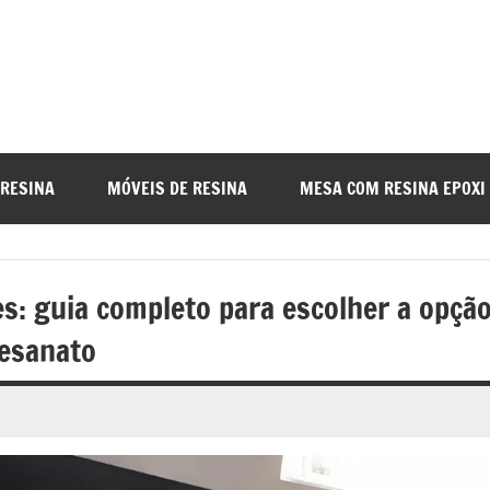
a
nada
 RESINA
MÓVEIS DE RESINA
MESA COM RESINA EPOXI
o
es: guia completo para escolher a opçã
r
tesanato
a