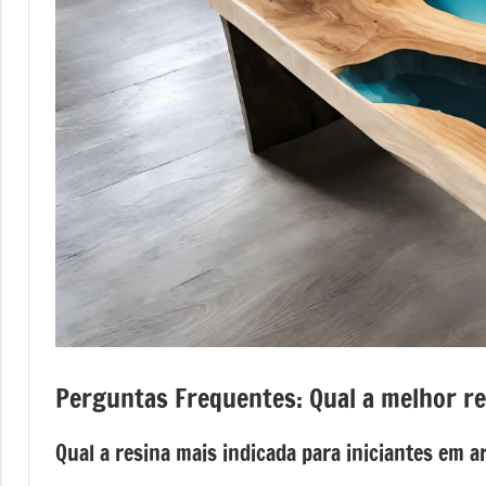
mesas
de
tampinhas
resinadas.
Perguntas Frequentes: Qual a melhor re
Qual a resina mais indicada para iniciantes em a