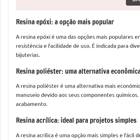
o
que
precisa
Resina epóxi: a opção mais popular
para
transforma
A resina epóxi é uma das opções mais populares ent
seu
resistência e facilidade de uso. É indicada para di
ambiente
bijuterias.
com
peças
Resina poliéster: uma alternativa econômic
únicas.
Nosso
A resina poliéster é uma alternativa mais econômi
conteúdo
manuseio devido aos seus componentes químicos. É
é
acabamento.
focado
em
Resina acrílica: ideal para projetos simples
apresentar
as
A resina acrílica é uma opção mais simples e fácil