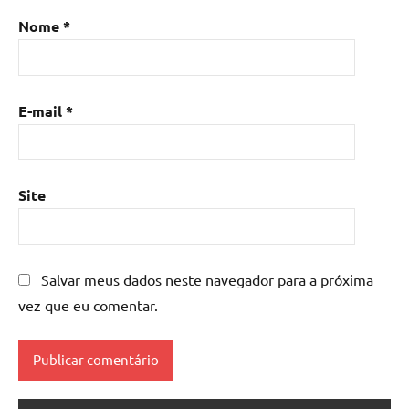
Mesa
Nome
*
de
resina
com
madeira
,
E-mail
*
mesa
de
resina
epoxi
,
Site
mesa
resinada
,
Mesas
de
Salvar meus dados neste navegador para a próxima
madeira
vez que eu comentar.
resinadas
,
mesas
resinadas