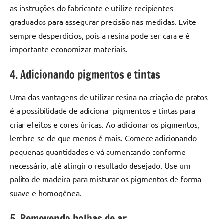
de
as instruções do fabricante e utilize recipientes
resinada
graduados para assegurar precisão nas medidas. Evite
de
sempre desperdícios, pois a resina pode ser cara e é
alta
importante economizar materiais.
qualidade,
como
4. Adicionando pigmentos e tintas
as
populares
Uma das vantagens de utilizar resina na criação de pratos
River
é a possibilidade de adicionar pigmentos e tintas para
Tables
e
criar efeitos e cores únicas. Ao adicionar os pigmentos,
mesas
lembre-se de que menos é mais. Comece adicionando
de
pequenas quantidades e vá aumentando conforme
tampinhas
necessário, até atingir o resultado desejado. Use um
resinadas.
palito de madeira para misturar os pigmentos de forma
suave e homogênea.
5. Removendo bolhas de ar