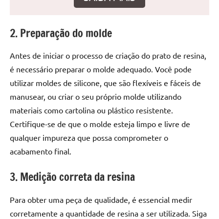
seu
ambiente
com
2. Preparação do molde
peças
únicas.
Antes de iniciar o processo de criação do prato de resina,
Nosso
é necessário preparar o molde adequado. Você pode
conteúdo
utilizar moldes de silicone, que são flexíveis e fáceis de
é
focado
manusear, ou criar o seu próprio molde utilizando
em
materiais como cartolina ou plástico resistente.
apresentar
Certifique-se de que o molde esteja limpo e livre de
as
qualquer impureza que possa comprometer o
melhores
acabamento final.
práticas
e
3. Medição correta da resina
tendências
para
Para obter uma peça de qualidade, é essencial medir
criar
corretamente a quantidade de resina a ser utilizada. Siga
mesa