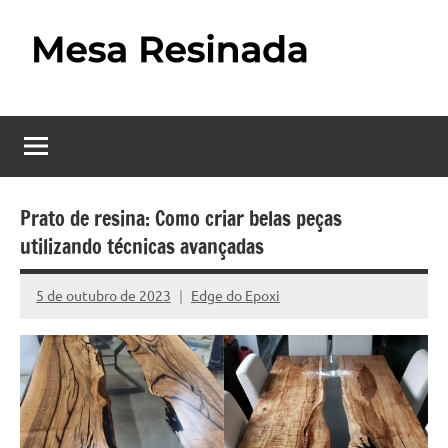
Pular
para
o
Mesa
Descubra
conteúdo
o
Resinada
fascinante
mundo
–
das
Como
mesas
Prato de resina: Como criar belas peças
resinadas,
utilizando técnicas avançadas
Fazer
onde
uma
a
5 de outubro de 2023
Edge do Epoxi
Nenhum
elegância
Mesa
Comentário
da
madeira
Resinada
se
Passo
encontra
com