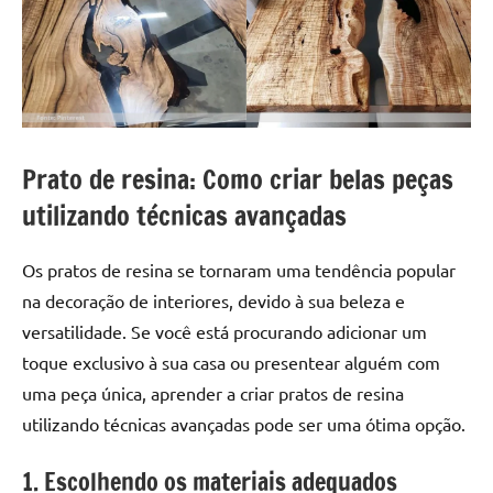
a
a
criatividade
passo
da
resina.
Explore
nossas
dicas
Prato de resina: Como criar belas peças
e
utilizando técnicas avançadas
inspirações
sobre
mesa
Os pratos de resina se tornaram uma tendência popular
de
na decoração de interiores, devido à sua beleza e
madeira
versatilidade. Se você está procurando adicionar um
de
toque exclusivo à sua casa ou presentear alguém com
resina,
uma peça única, aprender a criar pratos de resina
incluindo
utilizando técnicas avançadas pode ser uma ótima opção.
designs
de
1. Escolhendo os materiais adequados
mesas