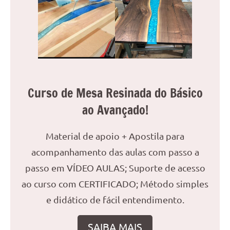
reuniões
ou
uma
mesa
de
jantar
para
Curso de Mesa Resinada do Básico
8
ao Avançado!
lugares,
aqui
você
Material de apoio + Apostila para
encontrará
acompanhamento das aulas com passo a
tudo
passo em VÍDEO AULAS; Suporte de acesso
o
que
ao curso com CERTIFICADO; Método simples
precisa
e didático de fácil entendimento.
para
transformar
SAIBA MAIS