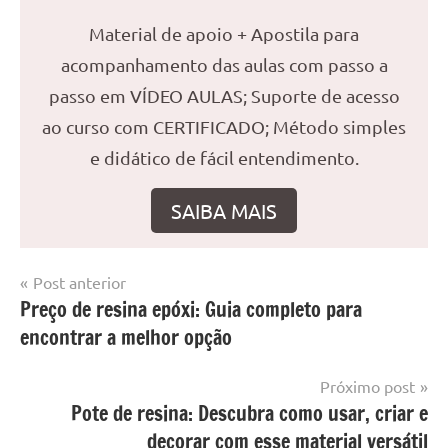
Material de apoio + Apostila para
acompanhamento das aulas com passo a
passo em VÍDEO AULAS; Suporte de acesso
ao curso com CERTIFICADO; Método simples
e didático de fácil entendimento.
SAIBA MAIS
Navegação
Post anterior
Marcado
Mesa
Preço de resina epóxi: Guia completo para
de
com
resinada
encontrar a melhor opção
mesa
Post
com
resina
,
Próximo post
Mesa
Pote de resina: Descubra como usar, criar e
com
decorar com esse material versátil