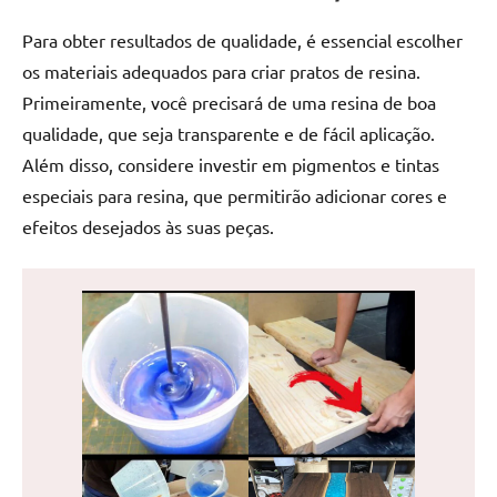
de
Para obter resultados de qualidade, é essencial escolher
jantar
de
os materiais adequados para criar pratos de resina.
resina
Primeiramente, você precisará de uma resina de boa
e
qualidade, que seja transparente e de fácil aplicação.
as
Além disso, considere investir em pigmentos e tintas
inovadoras
especiais para resina, que permitirão adicionar cores e
mesas
efeitos desejados às suas peças.
cascata
resinadas.
Quer
esteja
à
procura
de
uma
mesa
redonda
para