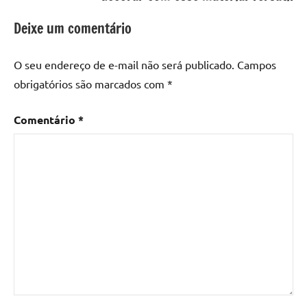
resina
epoxi
,
Deixe um comentário
mesa
de
O seu endereço de e-mail não será publicado.
Campos
madeira
,
obrigatórios são marcados com
*
Mesa
de
Comentário
*
madeira
com
resina
,
Mesa
de
madeira
com
resina
epoxi
,
Mesa
de
resina
,