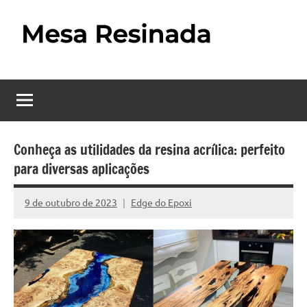
Pular
para
o
Mesa
Descubra
conteúdo
o
Resinada
fascinante
mundo
–
das
Como
mesas
Conheça as utilidades da resina acrílica: perfeito
resinadas,
para diversas aplicações
Fazer
onde
uma
a
9 de outubro de 2023
Edge do Epoxi
Nenhum
elegância
Mesa
Comentário
da
madeira
Resinada
se
Passo
encontra
com