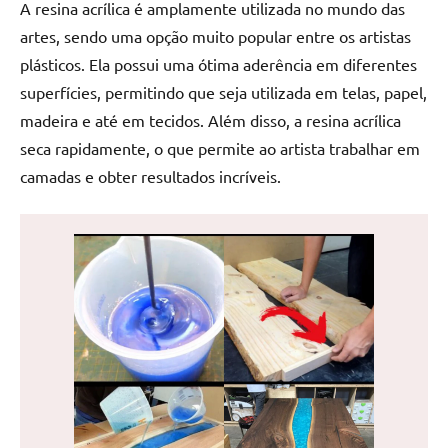
A resina acrílica é amplamente utilizada no mundo das
de
artes, sendo uma opção muito popular entre os artistas
jantar
de
plásticos. Ela possui uma ótima aderência em diferentes
resina
superfícies, permitindo que seja utilizada em telas, papel,
e
madeira e até em tecidos. Além disso, a resina acrílica
as
seca rapidamente, o que permite ao artista trabalhar em
inovadoras
camadas e obter resultados incríveis.
mesas
cascata
resinadas.
Quer
esteja
à
procura
de
uma
mesa
redonda
para