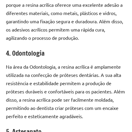
de
porque a resina acrílica oferece uma excelente adesão a
resinada
diferentes materiais, como metais, plásticos e vidros,
de
garantindo uma fixação segura e duradoura. Além disso,
alta
os adesivos acrílicos permitem uma rápida cura,
qualidade,
agilizando o processo de produção.
como
as
4. Odontologia
populares
River
Na área da Odontologia, a resina acrílica é amplamente
Tables
e
utilizada na confecção de próteses dentárias. A sua alta
mesas
resistência e estabilidade permitem a produção de
de
próteses duráveis e confortáveis para os pacientes. Além
tampinhas
disso, a resina acrílica pode ser facilmente moldada,
resinadas.
permitindo ao dentista criar próteses com um encaixe
perfeito e esteticamente agradáveis.
5. Artesanato