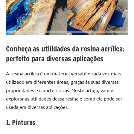
a
a
criatividade
passo
da
resina.
Explore
nossas
dicas
Conheça as utilidades da resina acrílica:
e
perfeito para diversas aplicações
inspirações
sobre
mesa
A resina acrílica é um material versátil e cada vez mais
de
utilizado em diferentes áreas, graças às suas diversas
madeira
propriedades e características. Neste artigo, vamos
de
explorar as utilidades dessa resina e como ela pode ser
resina,
usada em diversas aplicações.
incluindo
designs
1. Pinturas
de
mesas