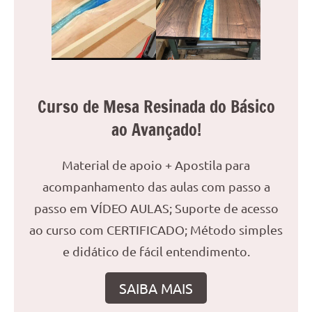
reuniões
ou
uma
mesa
de
jantar
Curso de Mesa Resinada do Básico
para
ao Avançado!
8
lugares,
Material de apoio + Apostila para
aqui
você
acompanhamento das aulas com passo a
encontrará
passo em VÍDEO AULAS; Suporte de acesso
tudo
ao curso com CERTIFICADO; Método simples
o
que
e didático de fácil entendimento.
precisa
para
SAIBA MAIS
transformar