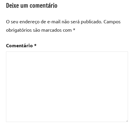
epoxi
,
Deixe um comentário
mesa
de
O seu endereço de e-mail não será publicado.
Campos
madeira
,
obrigatórios são marcados com
*
Mesa
de
Comentário
*
madeira
com
resina
,
Mesa
de
madeira
com
resina
epoxi
,
Mesa
de
resina
,
Mesa