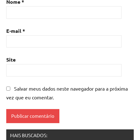
Nome
*
de
resina
com
madeira
,
E-mail
*
mesa
de
resina
epoxi
,
Site
mesa
resinada
,
Mesas
de
Salvar meus dados neste navegador para a próxima
madeira
vez que eu comentar.
resinadas
,
mesas
resinadas
MAIS BUSCADOS: