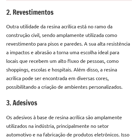
seu
ambiente
2. Revestimentos
com
peças
Outra utilidade da resina acrílica está no ramo da
únicas.
construção civil, sendo amplamente utilizada como
Nosso
revestimento para pisos e paredes. A sua alta resistência
conteúdo
a impactos e abrasão a torna uma escolha ideal para
é
focado
locais que recebem um alto fluxo de pessoas, como
em
shoppings, escolas e hospitais. Além disso, a resina
apresentar
acrílica pode ser encontrada em diversas cores,
as
possibilitando a criação de ambientes personalizados.
melhores
práticas
3. Adesivos
e
tendências
Os adesivos à base de resina acrílica são amplamente
para
utilizados na indústria, principalmente no setor
criar
automotivo e na fabricação de produtos eletrônicos. Isso
mesa