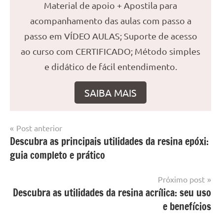
Material de apoio + Apostila para
acompanhamento das aulas com passo a
passo em VÍDEO AULAS; Suporte de acesso
ao curso com CERTIFICADO; Método simples
e didático de fácil entendimento.
SAIBA MAIS
Navegação
Post anterior
Marcado
Mesa
Descubra as principais utilidades da resina epóxi:
de
com
resinada
guia completo e prático
mesa
Post
com
resina
,
Próximo post
Mesa
Descubra as utilidades da resina acrílica: seu uso
com
e benefícios
resina