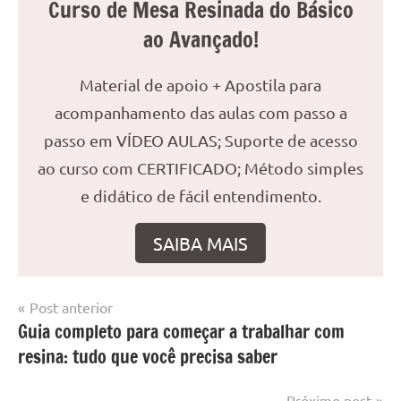
Curso de Mesa Resinada do Básico
ao Avançado!
Material de apoio + Apostila para
acompanhamento das aulas com passo a
passo em VÍDEO AULAS; Suporte de acesso
ao curso com CERTIFICADO; Método simples
e didático de fácil entendimento.
SAIBA MAIS
Navegação
Post anterior
Marcado
Mesa
Guia completo para começar a trabalhar com
de
com
resinada
resina: tudo que você precisa saber
mesa
Post
com
resina
,
Próximo post