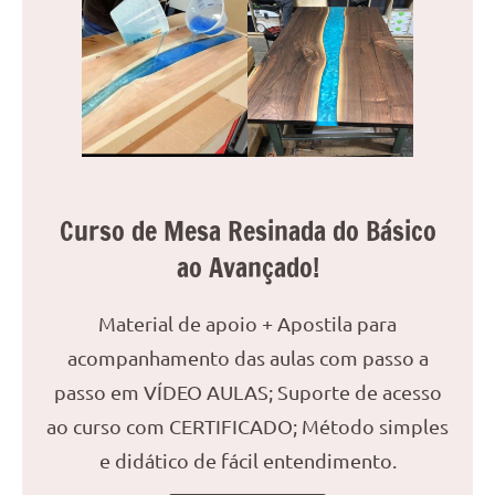
reuniões
ou
uma
mesa
de
jantar
para
8
Curso de Mesa Resinada do Básico
lugares,
ao Avançado!
aqui
você
encontrará
Material de apoio + Apostila para
tudo
acompanhamento das aulas com passo a
o
passo em VÍDEO AULAS; Suporte de acesso
que
precisa
ao curso com CERTIFICADO; Método simples
para
e didático de fácil entendimento.
transformar