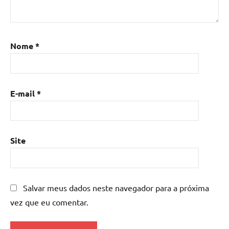
Mesa
de
resina
,
Mesa
Nome
*
de
resina
com
madeira
,
E-mail
*
mesa
de
resina
epoxi
,
Site
mesa
resinada
,
Mesas
de
Salvar meus dados neste navegador para a próxima
madeira
vez que eu comentar.
resinadas
,
mesas