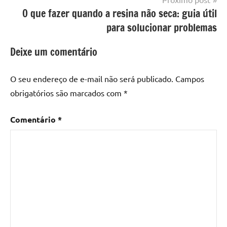
Mesa
O que fazer quando a resina não seca: guia útil
com
para solucionar problemas
resina
epoxi
,
Deixe um comentário
mesa
de
O seu endereço de e-mail não será publicado.
Campos
madeira
,
obrigatórios são marcados com
*
Mesa
de
Comentário
*
madeira
com
resina
,
Mesa
de
madeira
com
resina
epoxi
,