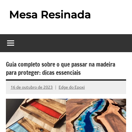
Pular
para
o
Mesa
Descubra
conteúdo
o
Resinada
fascinante
mundo
–
das
Como
mesas
Guia completo sobre o que passar na madeira
resinadas,
para proteger: dicas essenciais
Fazer
onde
uma
a
16 de outubro de 2023
Edge do Epoxi
Nenhum
elegância
Mesa
Comentário
da
madeira
Resinada
se
Passo
encontra
com