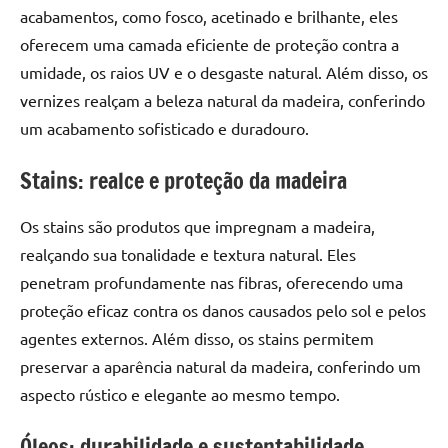
de
acabamentos, como fosco, acetinado e brilhante, eles
resinada
oferecem uma camada eficiente de proteção contra a
de
umidade, os raios UV e o desgaste natural. Além disso, os
alta
vernizes realçam a beleza natural da madeira, conferindo
qualidade,
um acabamento sofisticado e duradouro.
como
as
Stains: realce e proteção da madeira
populares
River
Os stains são produtos que impregnam a madeira,
Tables
e
realçando sua tonalidade e textura natural. Eles
mesas
penetram profundamente nas fibras, oferecendo uma
de
proteção eficaz contra os danos causados pelo sol e pelos
tampinhas
agentes externos. Além disso, os stains permitem
resinadas.
preservar a aparência natural da madeira, conferindo um
aspecto rústico e elegante ao mesmo tempo.
Óleos: durabilidade e sustentabilidade