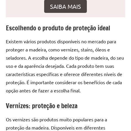
seu
SAIBA MAIS
ambiente
com
peças
Escolhendo o produto de proteção ideal
únicas.
Nosso
Existem vários produtos disponíveis no mercado para
conteúdo
proteger a madeira, como vernizes, stains, óleos e
é
focado
seladores. A escolha depende do tipo de madeira, do seu
em
uso e da aparência desejada. Cada produto tem suas
apresentar
características específicas e oferece diferentes níveis de
as
proteção. É importante considerar os benefícios de cada
melhores
opção antes de fazer a escolha final.
práticas
e
Vernizes: proteção e beleza
tendências
para
Os vernizes são produtos muito populares para a
criar
proteção da madeira. Disponíveis em diferentes
mesa