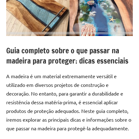
a
a
criatividade
passo
da
resina.
Explore
nossas
dicas
Guia completo sobre o que passar na
e
madeira para proteger: dicas essenciais
inspirações
sobre
mesa
A madeira é um material extremamente versátil e
de
utilizado em diversos projetos de construção e
madeira
decoração. No entanto, para garantir a durabilidade e
de
resistência dessa matéria-prima, é essencial aplicar
resina,
produtos de proteção adequados. Neste guia completo,
incluindo
iremos explorar as principais dicas e informações sobre o
designs
de
que passar na madeira para protegê-la adequadamente.
mesas