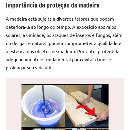
Importância da proteção da madeira
de
jantar
de
A madeira está sujeita a diversos fatores que podem
resina
deteriorá-la ao longo do tempo. A exposição aos raios
e
solares, a umidade, os ataques de insetos e fungos, além
as
do desgaste natural, podem comprometer a qualidade e
inovadoras
a estética dos objetos de madeira. Portanto, protegê-la
mesas
adequadamente é fundamental para evitar danos e
cascata
resinadas.
prolongar sua vida útil.
Quer
esteja
à
procura
de
uma
mesa
redonda
para