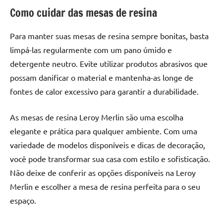
de
Como cuidar das mesas de resina
resinada
de
Para manter suas mesas de resina sempre bonitas, basta
alta
limpá-las regularmente com um pano úmido e
qualidade,
detergente neutro. Evite utilizar produtos abrasivos que
como
possam danificar o material e mantenha-as longe de
as
populares
fontes de calor excessivo para garantir a durabilidade.
River
Tables
As mesas de resina Leroy Merlin são uma escolha
e
elegante e prática para qualquer ambiente. Com uma
mesas
variedade de modelos disponíveis e dicas de decoração,
de
você pode transformar sua casa com estilo e sofisticação.
tampinhas
Não deixe de conferir as opções disponíveis na Leroy
resinadas.
Merlin e escolher a mesa de resina perfeita para o seu
espaço.