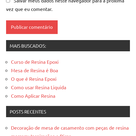
Salvar meus dados neste navegador para a próxima
resinada
,
vez que eu comentar.
Mesas
de
madeira
resinadas
,
mesas
MAIS BUSCADOS:
resinadas
Curso de Resina Epoxi
Mesa de Resina é Boa
O que é Resina Epoxi
Como usar Resina Liquida
Como Aplicar Resina
POSTS RECENTES
Decoração de mesa de casamento com peças de resina
marrom: Inspirações e Dicas