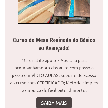
reuniões
ou
uma
mesa
de
jantar
Curso de Mesa Resinada do Básico
para
8
ao Avançado!
lugares,
aqui
Material de apoio + Apostila para
você
acompanhamento das aulas com passo a
encontrará
tudo
passo em VÍDEO AULAS; Suporte de acesso
o
ao curso com CERTIFICADO; Método simples
que
e didático de fácil entendimento.
precisa
para
SAIBA MAIS
transformar