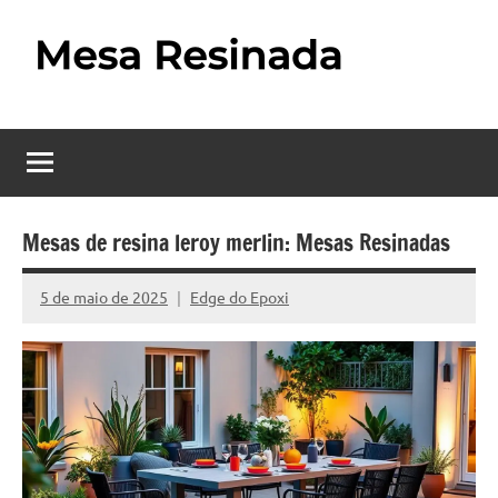
Pular
para
o
Mesa
Descubra
conteúdo
o
Resinada
fascinante
mundo
–
das
Como
mesas
Mesas de resina leroy merlin: Mesas Resinadas
resinadas,
Fazer
onde
5 de maio de 2025
Edge do Epoxi
Nenhum
uma
a
Comentário
elegância
Mesa
da
madeira
Resinada
se
Passo
encontra
com