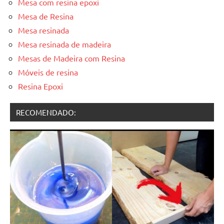
Mesa com resina epoxi
Mesa de Resina
Mesa resinada
Mesa resinada de madeira
Mesas de Madeira com Resina
Móveis de resina
Resina Epoxi
RECOMENDADO: