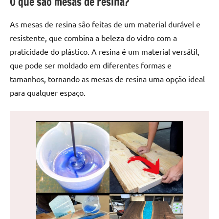
O que são mesas de resina?
de
jantar
As mesas de resina são feitas de um material durável e
de
resistente, que combina a beleza do vidro com a
resina
praticidade do plástico. A resina é um material versátil,
e
as
que pode ser moldado em diferentes formas e
inovadoras
tamanhos, tornando as mesas de resina uma opção ideal
mesas
para qualquer espaço.
cascata
resinadas.
Quer
esteja
à
procura
de
uma
mesa
redonda
para