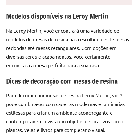
seu
ambiente
Modelos disponíveis na Leroy Merlin
com
peças
Na Leroy Merlin, você encontrará uma variedade de
únicas.
Nosso
modelos de mesas de resina para escolher, desde mesas
conteúdo
redondas até mesas retangulares. Com opções em
é
diversas cores e acabamentos, você certamente
focado
encontrará a mesa perfeita para a sua casa.
em
apresentar
Dicas de decoração com mesas de resina
as
melhores
Para decorar com mesas de resina Leroy Merlin, você
práticas
pode combiná-las com cadeiras modernas e luminárias
e
tendências
estilosas para criar um ambiente aconchegante e
para
contemporâneo. Invista em objetos decorativos como
criar
plantas, velas e livros para completar o visual.
mesa