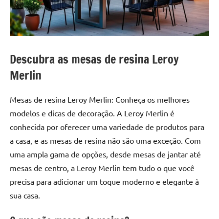
a
a
criatividade
passo
da
resina.
Explore
Descubra as mesas de resina Leroy
nossas
Merlin
dicas
e
inspirações
Mesas de resina Leroy Merlin: Conheça os melhores
sobre
modelos e dicas de decoração. A Leroy Merlin é
mesa
conhecida por oferecer uma variedade de produtos para
de
a casa, e as mesas de resina não são uma exceção. Com
madeira
uma ampla gama de opções, desde mesas de jantar até
de
resina,
mesas de centro, a Leroy Merlin tem tudo o que você
incluindo
precisa para adicionar um toque moderno e elegante à
designs
sua casa.
de
mesas