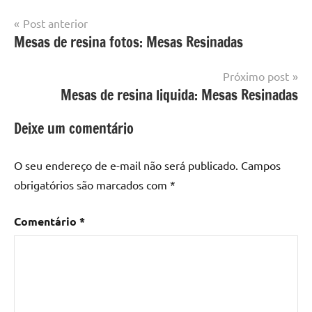
Navegação
Post anterior
Marcado
Mesa
Mesas de resina fotos: Mesas Resinadas
de
com
resinada
mesa
Post
Próximo post
com
Mesas de resina liquida: Mesas Resinadas
resina
,
Mesa
Deixe um comentário
com
resina
epoxi
,
O seu endereço de e-mail não será publicado.
Campos
mesa
obrigatórios são marcados com
*
de
madeira
,
Comentário
*
Mesa
de
madeira
com
resina
,
Mesa