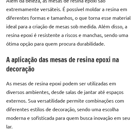
Além da beleza, as mesas de resina epoxi são
seu
ambiente
extremamente versáteis. É possível moldar a resina em
com
diferentes formas e tamanhos, o que torna esse material
peças
ideal para a criação de mesas sob medida. Além disso, a
únicas.
resina epoxi é resistente a riscos e manchas, sendo uma
Nosso
ótima opção para quem procura durabilidade.
conteúdo
é
A aplicação das mesas de resina epoxi na
focado
decoração
em
apresentar
as
As mesas de resina epoxi podem ser utilizadas em
melhores
diversos ambientes, desde salas de jantar até espaços
práticas
externos. Sua versatilidade permite combinações com
e
diferentes estilos de decoração, sendo uma escolha
tendências
moderna e sofisticada para quem busca inovação em seu
para
lar.
criar
mesa