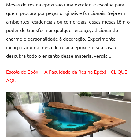
de
Mesas de resina epoxi são uma excelente escolha para
resinada
quem procura por peças originais e funcionais. Seja em
de
ambientes residenciais ou comerciais, essas mesas têm o
alta
poder de transformar qualquer espaço, adicionando
qualidade,
charme e personalidade à decoração. Experimente
como
incorporar uma mesa de resina epoxi em sua casa e
as
populares
descubra todo o encanto desse material versátil.
River
Tables
Escola do Epóxi – A Faculdade da Resina Epóxi – CLIQUE
e
AQUI
mesas
de
tampinhas
resinadas.