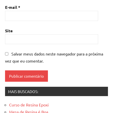
com
E-mail
*
madeira
,
mesa
de
resina
Site
epoxi
,
mesa
resinada
,
Salvar meus dados neste navegador para a próxima
Mesas
de
vez que eu comentar.
madeira
resinadas
,
mesas
resinadas
MAIS BUSCADOS:
Curso de Resina Epoxi
Mesa de Resina é Boa