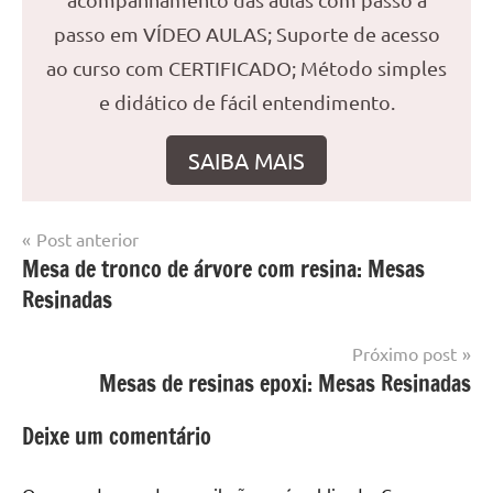
passo em VÍDEO AULAS; Suporte de acesso
ao curso com CERTIFICADO; Método simples
e didático de fácil entendimento.
SAIBA MAIS
Navegação
Post anterior
Marcado
Mesa
Mesa de tronco de árvore com resina: Mesas
de
com
resinada
Resinadas
mesa
Post
com
resina
,
Próximo post
Mesa
Mesas de resinas epoxi: Mesas Resinadas
com
resina
Deixe um comentário
epoxi
,
mesa