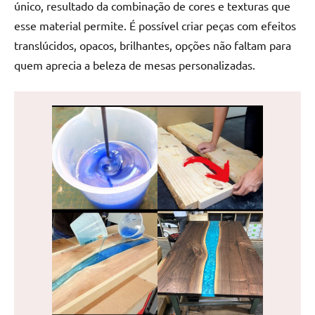
único, resultado da combinação de cores e texturas que
de
esse material permite. É possível criar peças com efeitos
jantar
de
translúcidos, opacos, brilhantes, opções não faltam para
resina
quem aprecia a beleza de mesas personalizadas.
e
as
inovadoras
mesas
cascata
resinadas.
Quer
esteja
à
procura
de
uma
mesa
redonda
para