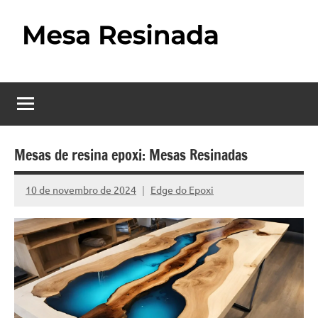
Pular
para
o
Mesa
Descubra
conteúdo
o
Resinada
fascinante
mundo
–
das
Como
mesas
Mesas de resina epoxi: Mesas Resinadas
resinadas,
Fazer
onde
10 de novembro de 2024
Edge do Epoxi
Nenhum
uma
a
Comentário
elegância
Mesa
da
madeira
Resinada
se
Passo
encontra
com