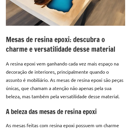
a
a
criatividade
passo
da
resina.
Explore
nossas
Mesas de resina epoxi: descubra o
dicas
charme e versatilidade desse material
e
inspirações
A resina epoxi vem ganhando cada vez mais espaço na
sobre
mesa
decoração de interiores, principalmente quando o
de
assunto é mobiliário. As mesas de resina epoxi são peças
madeira
únicas, que chamam a atenção não apenas pela sua
de
beleza, mas também pela versatilidade desse material.
resina,
incluindo
A beleza das mesas de resina epoxi
designs
de
As mesas feitas com resina epoxi possuem um charme
mesas