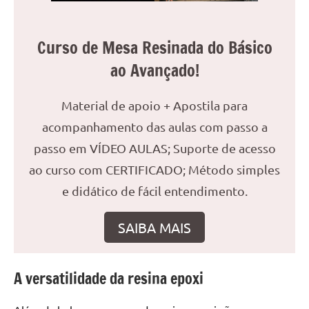
reuniões
ou
Curso de Mesa Resinada do Básico
uma
mesa
ao Avançado!
de
jantar
Material de apoio + Apostila para
para
acompanhamento das aulas com passo a
8
lugares,
passo em VÍDEO AULAS; Suporte de acesso
aqui
ao curso com CERTIFICADO; Método simples
você
e didático de fácil entendimento.
encontrará
tudo
SAIBA MAIS
o
que
precisa
A versatilidade da resina epoxi
para
transformar