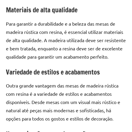
seu
Materiais de alta qualidade
ambiente
com
peças
Para garantir a durabilidade e a beleza das mesas de
únicas.
madeira rústica com resina, é essencial utilizar materiais
Nosso
de alta qualidade. A madeira utilizada deve ser resistente
conteúdo
e bem tratada, enquanto a resina deve ser de excelente
é
qualidade para garantir um acabamento perfeito.
focado
em
Variedade de estilos e acabamentos
apresentar
as
Outra grande vantagem das mesas de madeira rústica
melhores
práticas
com resina é a variedade de estilos e acabamentos
e
disponíveis. Desde mesas com um visual mais rústico e
tendências
natural até peças mais modernas e sofisticadas, há
para
opções para todos os gostos e estilos de decoração.
criar
mesa