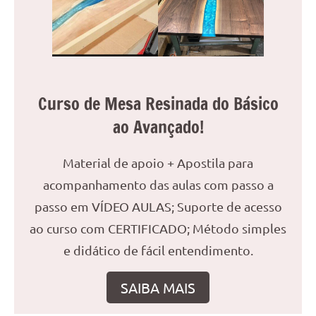
reuniões
ou
uma
mesa
de
Curso de Mesa Resinada do Básico
jantar
para
ao Avançado!
8
lugares,
Material de apoio + Apostila para
aqui
você
acompanhamento das aulas com passo a
encontrará
passo em VÍDEO AULAS; Suporte de acesso
tudo
ao curso com CERTIFICADO; Método simples
o
e didático de fácil entendimento.
que
precisa
para
SAIBA MAIS
transformar