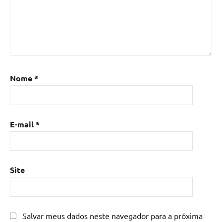
de
madeira
com
resina
epoxi
,
Mesa
de
Nome
*
resina
,
Mesa
de
E-mail
*
resina
com
madeira
,
mesa
Site
de
resina
epoxi
,
mesa
Salvar meus dados neste navegador para a próxima
resinada
,