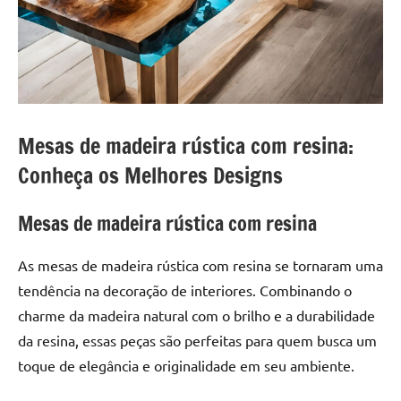
a
a
criatividade
passo
da
resina.
Explore
nossas
dicas
Mesas de madeira rústica com resina:
e
Conheça os Melhores Designs
inspirações
sobre
Mesas de madeira rústica com resina
mesa
de
madeira
As mesas de madeira rústica com resina se tornaram uma
de
tendência na decoração de interiores. Combinando o
resina,
charme da madeira natural com o brilho e a durabilidade
incluindo
da resina, essas peças são perfeitas para quem busca um
designs
toque de elegância e originalidade em seu ambiente.
de
mesas