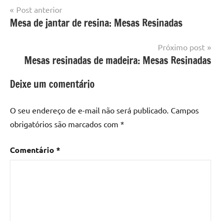
Navegação
Post anterior
Marcado
Mesa
Mesa de jantar de resina: Mesas Resinadas
de
com
resinada
mesa
Post
Próximo post
com
Mesas resinadas de madeira: Mesas Resinadas
resina
,
Mesa
Deixe um comentário
com
resina
epoxi
,
O seu endereço de e-mail não será publicado.
Campos
mesa
obrigatórios são marcados com
*
de
madeira
,
Comentário
*
Mesa
de
madeira
com
resina
,
Mesa