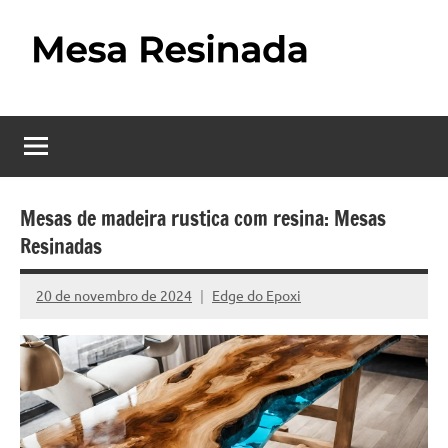
Pular
para
o
Mesa
Descubra
conteúdo
o
Resinada
fascinante
mundo
–
das
Como
mesas
Mesas de madeira rustica com resina: Mesas
resinadas,
Resinadas
Fazer
onde
uma
a
20 de novembro de 2024
Edge do Epoxi
Nenhum
elegância
Mesa
Comentário
da
madeira
Resinada
se
Passo
encontra
com