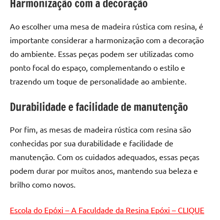
Harmonização com a decoração
de
resinada
Ao escolher uma mesa de madeira rústica com resina, é
de
importante considerar a harmonização com a decoração
alta
qualidade,
do ambiente. Essas peças podem ser utilizadas como
como
ponto focal do espaço, complementando o estilo e
as
trazendo um toque de personalidade ao ambiente.
populares
River
Durabilidade e facilidade de manutenção
Tables
e
Por fim, as mesas de madeira rústica com resina são
mesas
conhecidas por sua durabilidade e facilidade de
de
manutenção. Com os cuidados adequados, essas peças
tampinhas
podem durar por muitos anos, mantendo sua beleza e
resinadas.
brilho como novos.
Escola do Epóxi – A Faculdade da Resina Epóxi – CLIQUE