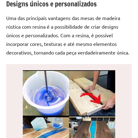
Designs únicos e personalizados
de
jantar
Uma das principais vantagens das mesas de madeira
de
resina
rústica com resina é a possibilidade de criar designs
e
únicos e personalizados. Com a resina, é possível
as
incorporar cores, texturas e até mesmo elementos
inovadoras
decorativos, tornando cada peça verdadeiramente única.
mesas
cascata
resinadas.
Quer
esteja
à
procura
de
uma
mesa
redonda
para