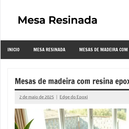
Pular
para
o
Mes
Descubra
conteúdo
o
Resi
fascinante
mundo
INICIO
MESA RESINADA
MESAS DE MADEIRA COM
das
–
mesas
resinadas,
Com
onde
Mesas de madeira com resina epo
a
Faze
elegância
2 de maio de 2025
Edge do Epoxi
da
Nenhum
uma
madeira
Comentário
se
Mes
encontra
com