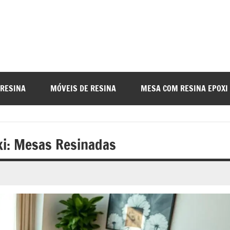
a
nada
 RESINA
MÓVEIS DE RESINA
MESA COM RESINA EPOXI
o
xi: Mesas Resinadas
r
a