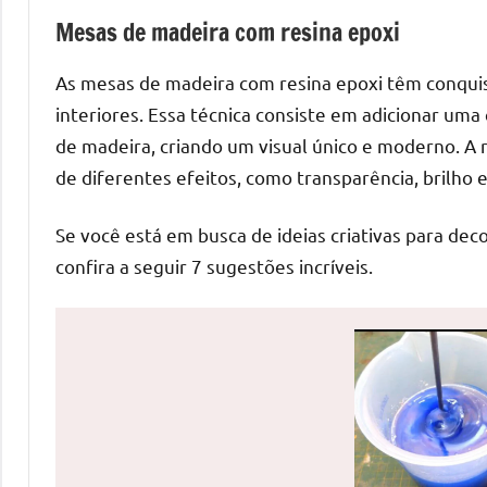
de
Mesas de madeira com resina epoxi
mesas
de
As mesas de madeira com resina epoxi têm conqui
jantar
interiores. Essa técnica consiste em adicionar um
de
de madeira, criando um visual único e moderno. A r
resina
de diferentes efeitos, como transparência, brilho
e
as
Se você está em busca de ideias criativas para de
inovadoras
confira a seguir 7 sugestões incríveis.
mesas
cascata
resinadas.
Quer
esteja
à
procura
de