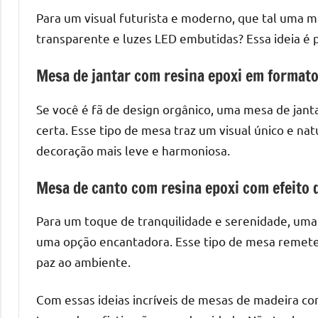
melhores
Para um visual futurista e moderno, que tal uma 
práticas
e
transparente e luzes LED embutidas? Essa ideia é 
tendências
Mesa de jantar com resina epoxi em format
para
criar
Se você é fã de design orgânico, uma mesa de jant
mesa
certa. Esse tipo de mesa traz um visual único e n
de
resinada
decoração mais leve e harmoniosa.
de
Mesa de canto com resina epoxi com efeito 
alta
qualidade,
Para um toque de tranquilidade e serenidade, uma
como
as
uma opção encantadora. Esse tipo de mesa remete
populares
paz ao ambiente.
River
Tables
Com essas ideias incríveis de mesas de madeira c
e