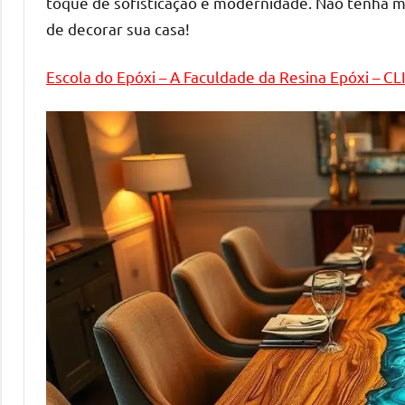
toque de sofisticação e modernidade. Não tenha 
mesas
de decorar sua casa!
de
tampinhas
Escola do Epóxi – A Faculdade da Resina Epóxi – C
resinadas.