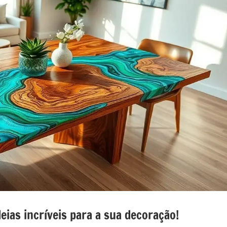
nada
e
o
o
eias incríveis para a sua decoração!