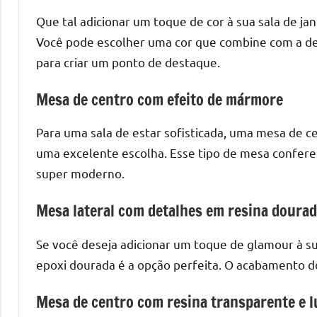
o
Que tal adicionar um toque de cor à sua sala de j
que
Você pode escolher uma cor que combine com a d
precisa
para
para criar um ponto de destaque.
transforma
Mesa de centro com efeito de mármore
seu
ambiente
Para uma sala de estar sofisticada, uma mesa de c
com
peças
uma excelente escolha. Esse tipo de mesa confere
únicas.
super moderno.
Nosso
Mesa lateral com detalhes em resina doura
conteúdo
é
Se você deseja adicionar um toque de glamour à s
focado
em
epoxi dourada é a opção perfeita. O acabamento do
apresentar
Mesa de centro com resina transparente e l
as