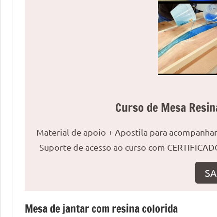
uma
mesa
redonda
para
reuniões
ou
uma
mesa
Curso de Mesa Resin
de
jantar
Material de apoio + Apostila para acompanh
para
8
Suporte de acesso ao curso com CERTIFICADO
lugares,
aqui
SA
você
encontrará
Mesa de jantar com resina colorida
tudo