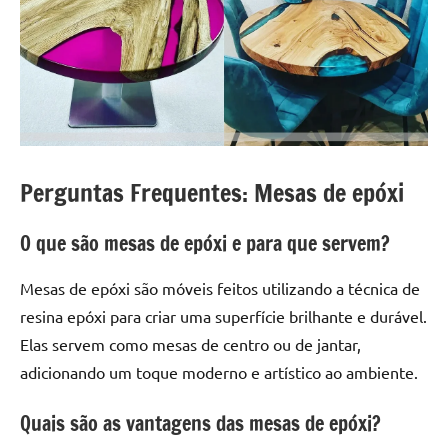
seu
ambiente
com
peças
únicas.
Nosso
conteúdo
é
Perguntas Frequentes: Mesas de epóxi
focado
em
O que são mesas de epóxi e para que servem?
apresentar
as
Mesas de epóxi são móveis feitos utilizando a técnica de
melhores
resina epóxi para criar uma superfície brilhante e durável.
práticas
e
Elas servem como mesas de centro ou de jantar,
tendências
adicionando um toque moderno e artístico ao ambiente.
para
criar
Quais são as vantagens das mesas de epóxi?
mesa