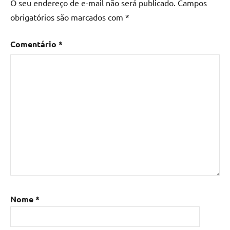
O seu endereço de e-mail não será publicado.
Campos
madeira
,
obrigatórios são marcados com
*
Mesa
de
Comentário
*
madeira
com
resina
,
Mesa
de
madeira
com
resina
epoxi
,
Mesa
de
resina
,
Mesa
Nome
*
de
resina
com