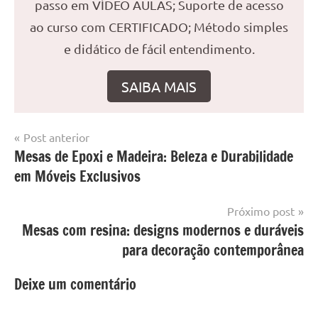
passo em VÍDEO AULAS; Suporte de acesso
ao curso com CERTIFICADO; Método simples
e didático de fácil entendimento.
SAIBA MAIS
Navegação
Post anterior
Marcado
Mesa
Mesas de Epoxi e Madeira: Beleza e Durabilidade
de
com
resinada
em Móveis Exclusivos
mesa
Post
com
resina
,
Próximo post
Mesa
Mesas com resina: designs modernos e duráveis
com
para decoração contemporânea
resina
epoxi
,
Deixe um comentário
mesa
de