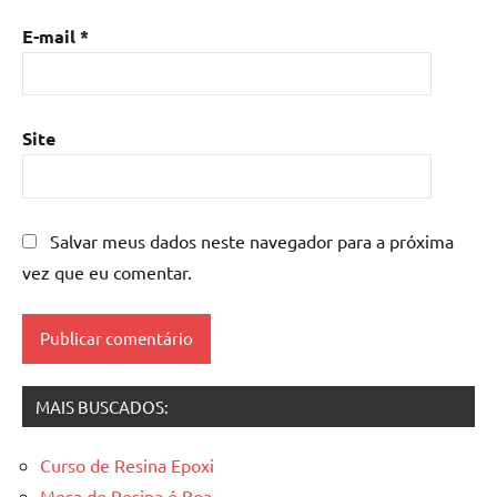
madeira
,
E-mail
*
mesa
de
resina
epoxi
,
Site
mesa
resinada
,
Mesas
de
Salvar meus dados neste navegador para a próxima
madeira
vez que eu comentar.
resinadas
,
mesas
resinadas
MAIS BUSCADOS:
Curso de Resina Epoxi
Mesa de Resina é Boa