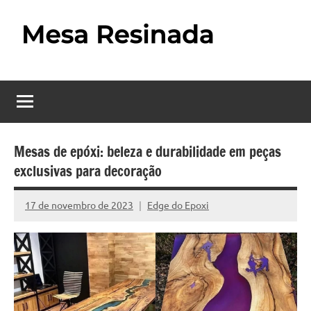
Pular
para
o
Mesa
Descubra
conteúdo
o
Resinada
fascinante
mundo
–
das
Como
mesas
Mesas de epóxi: beleza e durabilidade em peças
resinadas,
exclusivas para decoração
Fazer
onde
uma
a
17 de novembro de 2023
Edge do Epoxi
Nenhum
elegância
Mesa
Comentário
da
madeira
Resinada
se
Passo
encontra
com