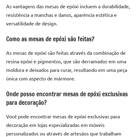
de
As vantagens das mesas de epóxi incluem a durabilidade,
resinada
resistência a manchas e danos, aparência estética e
de
versatilidade de design.
alta
qualidade,
Como as mesas de epóxi são feitas?
como
as
As mesas de epóxi são feitas através da combinação de
populares
resina epóxi e pigmentos, que são derramados em uma
River
moldura e deixados para curar, resultando em uma peça
Tables
e
única com aspecto de mármore.
mesas
de
Onde posso encontrar mesas de epóxi exclusivas
tampinhas
para decoração?
resinadas.
Você pode encontrar mesas de epóxi exclusivas para
decoração em lojas especializadas em móveis
personalizados ou através de artesãos que trabalham