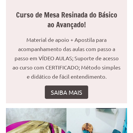
reuniões
Curso de Mesa Resinada do Básico
ou
uma
ao Avançado!
mesa
de
Material de apoio + Apostila para
jantar
acompanhamento das aulas com passo a
para
8
passo em VÍDEO AULAS; Suporte de acesso
lugares,
ao curso com CERTIFICADO; Método simples
aqui
e didático de fácil entendimento.
você
encontrará
SAIBA MAIS
tudo
o
que
precisa
para
transformar