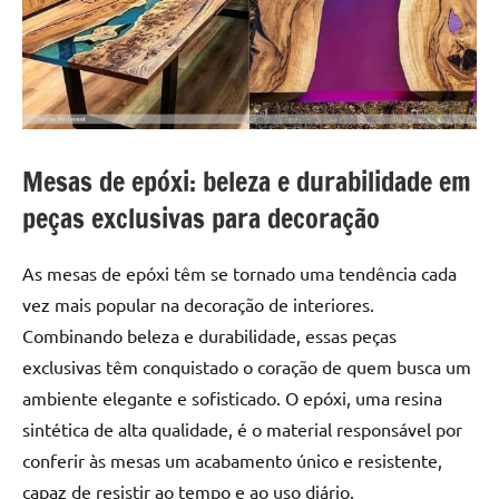
a
a
criatividade
passo
da
resina.
Explore
nossas
dicas
Mesas de epóxi: beleza e durabilidade em
e
peças exclusivas para decoração
inspirações
sobre
mesa
As mesas de epóxi têm se tornado uma tendência cada
de
vez mais popular na decoração de interiores.
madeira
Combinando beleza e durabilidade, essas peças
de
exclusivas têm conquistado o coração de quem busca um
resina,
ambiente elegante e sofisticado. O epóxi, uma resina
incluindo
sintética de alta qualidade, é o material responsável por
designs
de
conferir às mesas um acabamento único e resistente,
mesas
capaz de resistir ao tempo e ao uso diário.