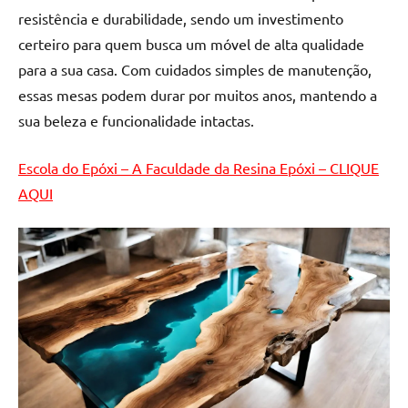
de
resistência e durabilidade, sendo um investimento
resinada
certeiro para quem busca um móvel de alta qualidade
de
para a sua casa. Com cuidados simples de manutenção,
alta
essas mesas podem durar por muitos anos, mantendo a
qualidade,
sua beleza e funcionalidade intactas.
como
as
populares
Escola do Epóxi – A Faculdade da Resina Epóxi – CLIQUE
River
AQUI
Tables
e
mesas
de
tampinhas
resinadas.