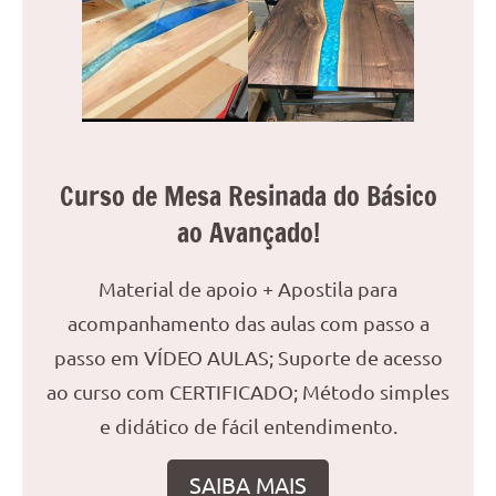
reuniões
ou
uma
mesa
de
jantar
para
Curso de Mesa Resinada do Básico
8
ao Avançado!
lugares,
aqui
Material de apoio + Apostila para
você
encontrará
acompanhamento das aulas com passo a
tudo
passo em VÍDEO AULAS; Suporte de acesso
o
ao curso com CERTIFICADO; Método simples
que
precisa
e didático de fácil entendimento.
para
transformar
SAIBA MAIS