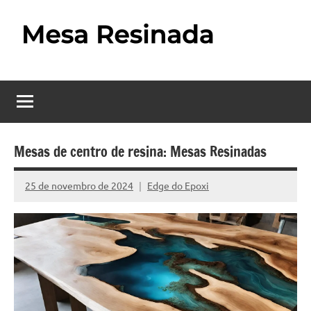
Pular
para
o
Mesa
Descubra
conteúdo
o
Resinada
fascinante
mundo
–
das
Como
mesas
Mesas de centro de resina: Mesas Resinadas
resinadas,
Fazer
onde
25 de novembro de 2024
Edge do Epoxi
Nenhum
uma
a
Comentário
elegância
Mesa
da
madeira
Resinada
se
Passo
encontra
com