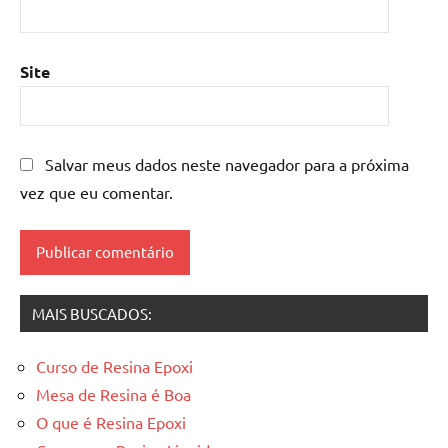
mesa
de
resina
Site
epoxi
,
mesa
resinada
,
Salvar meus dados neste navegador para a próxima
Mesas
de
vez que eu comentar.
madeira
resinadas
,
mesas
resinadas
MAIS BUSCADOS:
Curso de Resina Epoxi
Mesa de Resina é Boa
O que é Resina Epoxi