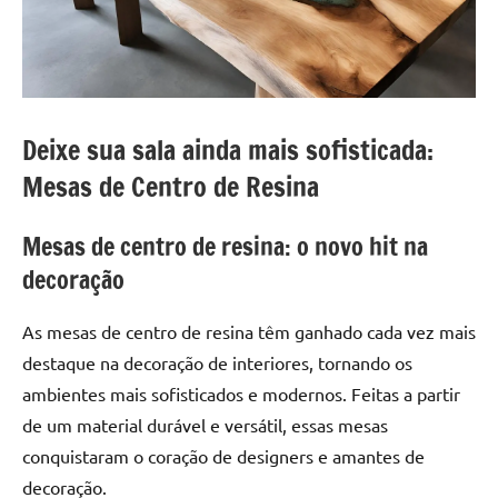
a
a
criatividade
passo
da
resina.
Explore
nossas
Deixe sua sala ainda mais sofisticada:
dicas
Mesas de Centro de Resina
e
inspirações
Mesas de centro de resina: o novo hit na
sobre
mesa
decoração
de
madeira
As mesas de centro de resina têm ganhado cada vez mais
de
destaque na decoração de interiores, tornando os
resina,
ambientes mais sofisticados e modernos. Feitas a partir
incluindo
de um material durável e versátil, essas mesas
designs
conquistaram o coração de designers e amantes de
de
mesas
decoração.