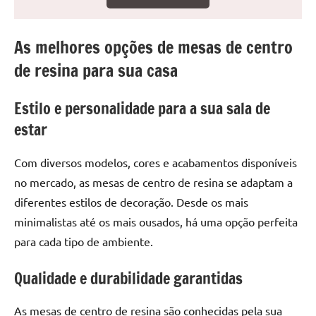
seu
ambiente
com
As melhores opções de mesas de centro
peças
de resina para sua casa
únicas.
Nosso
Estilo e personalidade para a sua sala de
conteúdo
é
estar
focado
em
Com diversos modelos, cores e acabamentos disponíveis
apresentar
no mercado, as mesas de centro de resina se adaptam a
as
diferentes estilos de decoração. Desde os mais
melhores
minimalistas até os mais ousados, há uma opção perfeita
práticas
e
para cada tipo de ambiente.
tendências
para
Qualidade e durabilidade garantidas
criar
mesa
As mesas de centro de resina são conhecidas pela sua