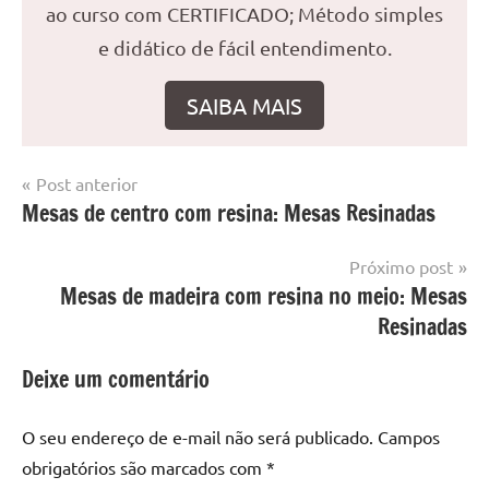
ao curso com CERTIFICADO; Método simples
e didático de fácil entendimento.
SAIBA MAIS
Navegação
Post anterior
Marcado
Mesa
Mesas de centro com resina: Mesas Resinadas
de
com
resinada
mesa
Post
Próximo post
com
Mesas de madeira com resina no meio: Mesas
resina
,
Mesa
Resinadas
com
resina
Deixe um comentário
epoxi
,
mesa
O seu endereço de e-mail não será publicado.
Campos
de
obrigatórios são marcados com
*
madeira
,