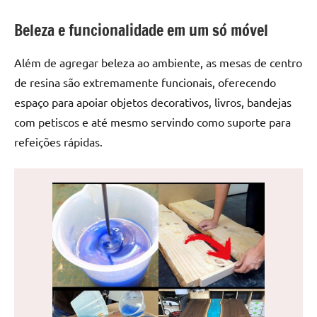
de
jantar
Beleza e funcionalidade em um só móvel
de
resina
Além de agregar beleza ao ambiente, as mesas de centro
e
de resina são extremamente funcionais, oferecendo
as
espaço para apoiar objetos decorativos, livros, bandejas
inovadoras
com petiscos e até mesmo servindo como suporte para
mesas
refeições rápidas.
cascata
resinadas.
Quer
esteja
à
procura
de
uma
mesa
redonda
para