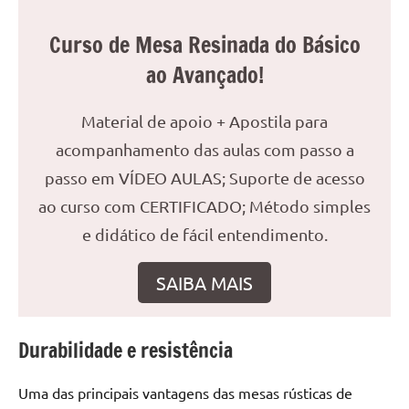
reuniões
Curso de Mesa Resinada do Básico
ou
uma
ao Avançado!
mesa
de
Material de apoio + Apostila para
jantar
acompanhamento das aulas com passo a
para
8
passo em VÍDEO AULAS; Suporte de acesso
lugares,
ao curso com CERTIFICADO; Método simples
aqui
e didático de fácil entendimento.
você
encontrará
SAIBA MAIS
tudo
o
que
Durabilidade e resistência
precisa
para
transformar
Uma das principais vantagens das mesas rústicas de