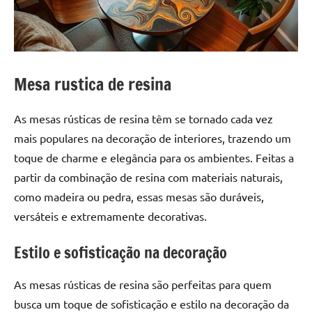
a
a
criatividade
passo
da
resina.
Explore
Mesa rustica de resina
nossas
dicas
As mesas rústicas de resina têm se tornado cada vez
e
inspirações
mais populares na decoração de interiores, trazendo um
sobre
toque de charme e elegância para os ambientes. Feitas a
mesa
partir da combinação de resina com materiais naturais,
de
como madeira ou pedra, essas mesas são duráveis,
madeira
versáteis e extremamente decorativas.
de
resina,
Estilo e sofisticação na decoração
incluindo
designs
As mesas rústicas de resina são perfeitas para quem
de
busca um toque de sofisticação e estilo na decoração da
mesas