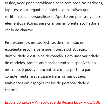
resina, você pode combinar a peça com cadeiras estilosas,
de
resinada
tapetes aconchegantes e objetos decorativos que
de
reflitam a sua personalidade. Aposte em plantas, velas e
alta
elementos naturais para criar um ambiente acolhedor e
qualidade,
cheio de charme.
como
as
Em resumo, as mesas rústicas de resina são uma
populares
excelente escolha para quem busca sofisticação,
River
Tables
durabilidade e estilo na decoração. Com uma variedade
e
de modelos, tamanhos e acabamentos disponíveis no
mesas
mercado, é possível encontrar a mesa perfeita para
de
complementar a sua casa e transformar os seus
tampinhas
ambientes em espaços cheios de personalidade e
resinadas.
charme.
Escola do Epóxi – A Faculdade da Resina Epóxi – CLIQUE