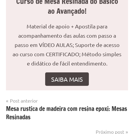
Curso de Mesa Resinada do Básico
ao Avançado!
Material de apoio + Apostila para
acompanhamento das aulas com passo a
passo em VÍDEO AULAS; Suporte de acesso
ao curso com CERTIFICADO; Método simples
e didático de fácil entendimento.
SAIBA MAIS
Navegação
Post anterior
Marcado
Mesa
Mesa rustica de madeira com resina epoxi: Mesas
de
com
resinada
Resinadas
mesa
Post
com
resina
,
Próximo post