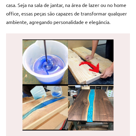
de
casa. Seja na sala de jantar, na área de lazer ou no home
jantar
office, essas peças são capazes de transformar qualquer
de
ambiente, agregando personalidade e elegância.
resina
e
as
inovadoras
mesas
cascata
resinadas.
Quer
esteja
à
procura
de
uma
mesa
redonda
para