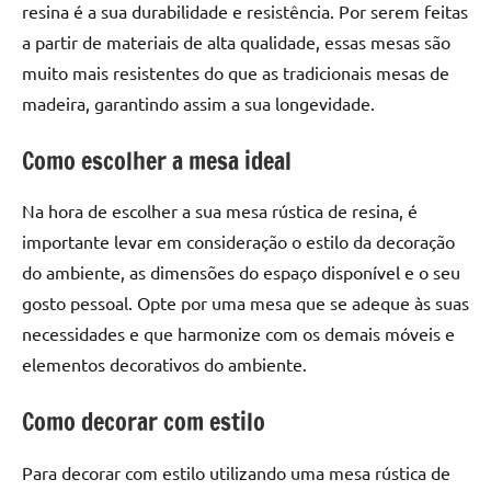
seu
resina é a sua durabilidade e resistência. Por serem feitas
ambiente
a partir de materiais de alta qualidade, essas mesas são
com
muito mais resistentes do que as tradicionais mesas de
peças
madeira, garantindo assim a sua longevidade.
únicas.
Nosso
Como escolher a mesa ideal
conteúdo
é
Na hora de escolher a sua mesa rústica de resina, é
focado
importante levar em consideração o estilo da decoração
em
apresentar
do ambiente, as dimensões do espaço disponível e o seu
as
gosto pessoal. Opte por uma mesa que se adeque às suas
melhores
necessidades e que harmonize com os demais móveis e
práticas
elementos decorativos do ambiente.
e
tendências
Como decorar com estilo
para
criar
Para decorar com estilo utilizando uma mesa rústica de
mesa