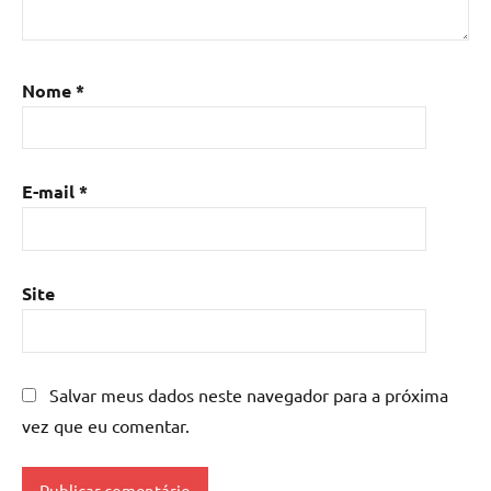
de
resina
,
Mesa
Nome
*
de
resina
com
madeira
,
E-mail
*
mesa
de
resina
epoxi
,
Site
mesa
resinada
,
Mesas
de
Salvar meus dados neste navegador para a próxima
madeira
vez que eu comentar.
resinadas
,
mesas