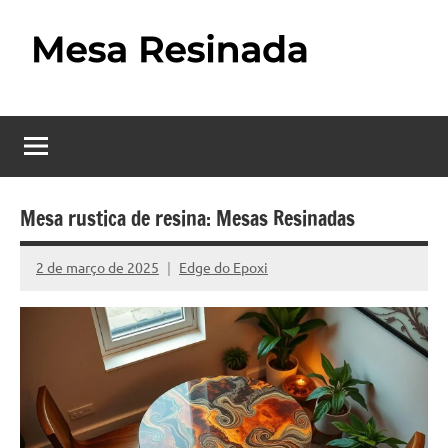
Pular
para
o
Mesa
Descubra
conteúdo
o
Resinada
fascinante
mundo
–
das
Como
mesas
Mesa rustica de resina: Mesas Resinadas
resinadas,
Fazer
onde
2 de março de 2025
Edge do Epoxi
Nenhum
uma
a
Comentário
elegância
Mesa
da
madeira
Resinada
se
Passo
encontra
com