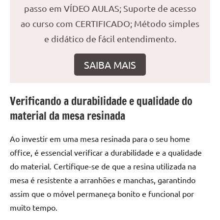
seu
passo em VÍDEO AULAS; Suporte de acesso
ambiente
ao curso com CERTIFICADO; Método simples
com
peças
e didático de fácil entendimento.
únicas.
Nosso
SAIBA MAIS
conteúdo
é
focado
Verificando a durabilidade e qualidade do
em
material da mesa resinada
apresentar
as
Ao investir em uma mesa resinada para o seu home
melhores
office, é essencial verificar a durabilidade e a qualidade
práticas
do material. Certifique-se de que a resina utilizada na
e
tendências
mesa é resistente a arranhões e manchas, garantindo
para
assim que o móvel permaneça bonito e funcional por
criar
muito tempo.
mesa