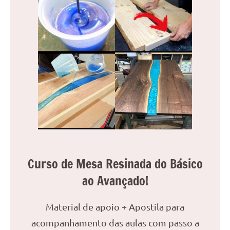
reuniões
ou
uma
mesa
de
jantar
para
8
lugares,
aqui
você
encontrará
tudo
Curso de Mesa Resinada do Básico
o
ao Avançado!
que
precisa
Material de apoio + Apostila para
para
transformar
acompanhamento das aulas com passo a