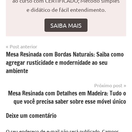
ao curso com CERTIFICADO; Método simples
e didático de fácil entendimento.
SAIBA MAIS
Navegação
Post anterior
Marcado
Mesa
Mesa Resinada com Bordas Naturais: Saiba como
de
com
resinada
agregar rusticidade e modernidade ao seu
mesa
Post
com
ambiente
resina
,
Mesa
Próximo post
com
Mesa Resinada com Detalhes em Madeira: Tudo o
resina
que você precisa saber sobre esse móvel único
epoxi
,
mesa
Deixe um comentário
de
madeira
,
O seu endereço de e-mail não será publicado.
Campos