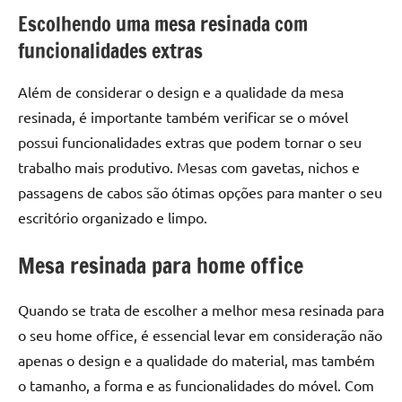
de
Escolhendo uma mesa resinada com
resinada
funcionalidades extras
de
alta
Além de considerar o design e a qualidade da mesa
qualidade,
resinada, é importante também verificar se o móvel
como
as
possui funcionalidades extras que podem tornar o seu
populares
trabalho mais produtivo. Mesas com gavetas, nichos e
River
passagens de cabos são ótimas opções para manter o seu
Tables
escritório organizado e limpo.
e
mesas
Mesa resinada para home office
de
tampinhas
Quando se trata de escolher a melhor mesa resinada para
resinadas.
o seu home office, é essencial levar em consideração não
apenas o design e a qualidade do material, mas também
o tamanho, a forma e as funcionalidades do móvel. Com