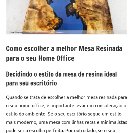
a
a
criatividade
passo
da
resina.
Explore
nossas
dicas
Como escolher a melhor Mesa Resinada
e
para o seu Home Office
inspirações
sobre
Decidindo o estilo da mesa de resina ideal
mesa
de
para seu escritório
madeira
de
Quando se trata de escolher a melhor mesa resinada para
resina,
o seu home office, é importante levar em consideração o
incluindo
estilo do ambiente. Se o seu escritório segue um estilo
designs
mais moderno, uma mesa com linhas retas e minimalistas
de
mesas
pode ser a escolha perfeita. Por outro lado, se o seu