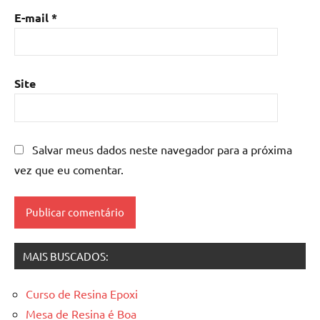
mesa
E-mail
*
de
resina
epoxi
,
mesa
Site
resinada
,
Mesas
de
madeira
Salvar meus dados neste navegador para a próxima
resinadas
,
vez que eu comentar.
mesas
resinadas
MAIS BUSCADOS:
Curso de Resina Epoxi
Mesa de Resina é Boa