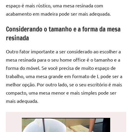
de
espaço é mais rústico, uma mesa resinada com
jantar
acabamento em madeira pode ser mais adequada.
de
resina
Considerando o tamanho e a forma da mesa
e
resinada
as
inovadoras
Outro fator importante a ser considerado ao escolher a
mesas
mesa resinada para o seu home office é o tamanho e a
cascata
resinadas.
forma do móvel. Se você precisa de muito espaço de
Quer
trabalho, uma mesa grande em formato de L pode ser a
esteja
melhor opção. Por outro lado, se o seu escritório é mais
à
compacto, uma mesa menor e mais simples pode ser
procura
mais adequada.
de
uma
mesa
redonda
para