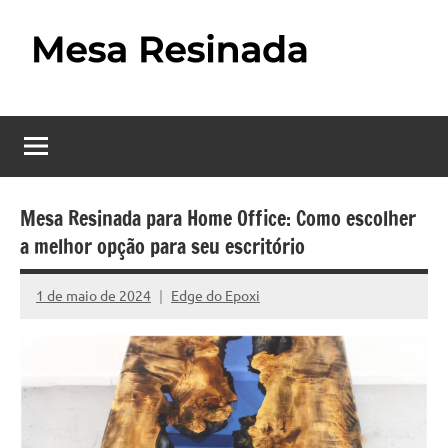
Pular
para
o
Mesa
Descubra
conteúdo
o
Resinada
fascinante
mundo
–
das
Como
mesas
Mesa Resinada para Home Office: Como escolher
resinadas,
a melhor opção para seu escritório
Fazer
onde
uma
a
1 de maio de 2024
Edge do Epoxi
Nenhum
elegância
Mesa
Comentário
da
madeira
Resinada
se
Passo
encontra
com