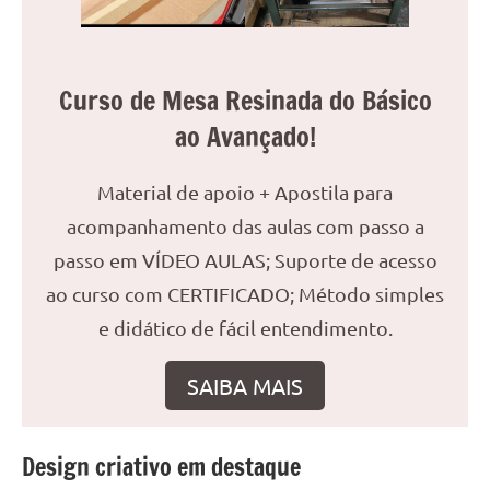
reuniões
ou
uma
Curso de Mesa Resinada do Básico
mesa
de
ao Avançado!
jantar
para
Material de apoio + Apostila para
8
acompanhamento das aulas com passo a
lugares,
aqui
passo em VÍDEO AULAS; Suporte de acesso
você
ao curso com CERTIFICADO; Método simples
encontrará
e didático de fácil entendimento.
tudo
o
SAIBA MAIS
que
precisa
para
Design criativo em destaque
transformar