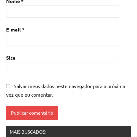
Nome
*
de
resina
com
madeira
,
E-mail
*
mesa
de
resina
epoxi
,
Site
mesa
resinada
,
Mesas
de
Salvar meus dados neste navegador para a próxima
madeira
vez que eu comentar.
resinadas
,
mesas
resinadas
MAIS BUSCADOS: