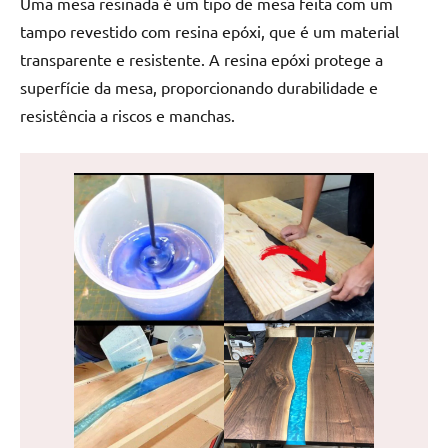
Uma mesa resinada é um tipo de mesa feita com um
de
tampo revestido com resina epóxi, que é um material
jantar
transparente e resistente. A resina epóxi protege a
de
resina
superfície da mesa, proporcionando durabilidade e
e
resistência a riscos e manchas.
as
inovadoras
mesas
cascata
resinadas.
Quer
esteja
à
procura
de
uma
mesa
redonda
para