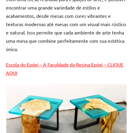
de
encontrar uma grande variedade de estilos e
resinada
acabamentos, desde mesas com cores vibrantes e
de
texturas modernas até mesas com um visual mais rústico
alta
qualidade,
e natural. Isso permite que cada ambiente de arte tenha
como
uma mesa que combine perfeitamente com sua estética
as
única.
populares
River
Escola do Epóxi – A Faculdade da Resina Epóxi – CLIQUE
Tables
AQUI
e
mesas
de
tampinhas
resinadas.