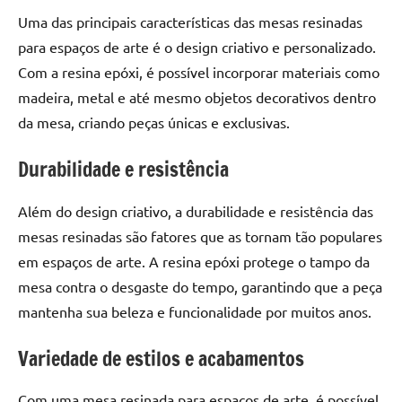
seu
Uma das principais características das mesas resinadas
ambiente
para espaços de arte é o design criativo e personalizado.
com
peças
Com a resina epóxi, é possível incorporar materiais como
únicas.
madeira, metal e até mesmo objetos decorativos dentro
Nosso
da mesa, criando peças únicas e exclusivas.
conteúdo
é
Durabilidade e resistência
focado
em
Além do design criativo, a durabilidade e resistência das
apresentar
mesas resinadas são fatores que as tornam tão populares
as
em espaços de arte. A resina epóxi protege o tampo da
melhores
práticas
mesa contra o desgaste do tempo, garantindo que a peça
e
mantenha sua beleza e funcionalidade por muitos anos.
tendências
para
Variedade de estilos e acabamentos
criar
mesa
Com uma mesa resinada para espaços de arte, é possível