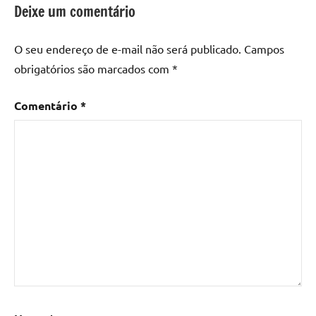
epoxi
,
Deixe um comentário
mesa
de
O seu endereço de e-mail não será publicado.
Campos
madeira
,
obrigatórios são marcados com
*
Mesa
de
Comentário
*
madeira
com
resina
,
Mesa
de
madeira
com
resina
epoxi
,
Mesa
de
resina
,
Mesa