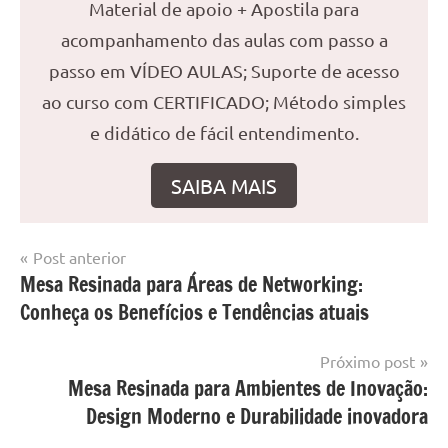
Material de apoio + Apostila para
acompanhamento das aulas com passo a
passo em VÍDEO AULAS; Suporte de acesso
ao curso com CERTIFICADO; Método simples
e didático de fácil entendimento.
SAIBA MAIS
Navegação
Post anterior
Marcado
Mesa
Mesa Resinada para Áreas de Networking:
de
com
resinada
Conheça os Benefícios e Tendências atuais
mesa
Post
com
resina
,
Próximo post
Mesa
Mesa Resinada para Ambientes de Inovação:
com
Design Moderno e Durabilidade inovadora
resina