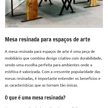
a
a
criatividade
passo
da
resina.
Explore
nossas
dicas
Mesa resinada para espaços de arte
e
inspirações
A mesa resinada para espaços de arte é uma peça de
sobre
mobiliário que combina design criativo com durabilidade,
mesa
sendo uma escolha perfeita para ambientes onde a
de
madeira
estética é valorizada. Com a crescente popularidade das
de
mesas resinadas, é importante entender os benefícios e
resina,
as características que as tornam tão únicas.
incluindo
designs
O que é uma mesa resinada?
de
mesas