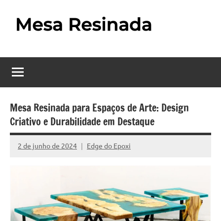
Pular
para
o
Mesa
Descubra
conteúdo
o
Resinada
fascinante
mundo
–
das
Como
mesas
Mesa Resinada para Espaços de Arte: Design
resinadas,
Criativo e Durabilidade em Destaque
Fazer
onde
uma
a
2 de junho de 2024
Edge do Epoxi
Nenhum
elegância
Mesa
Comentário
da
madeira
Resinada
se
Passo
encontra
com