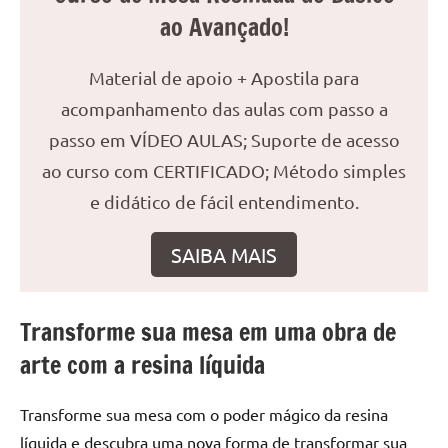
seu
ao Avançado!
ambiente
com
peças
Material de apoio + Apostila para
únicas.
acompanhamento das aulas com passo a
Nosso
passo em VÍDEO AULAS; Suporte de acesso
conteúdo
ao curso com CERTIFICADO; Método simples
é
focado
e didático de fácil entendimento.
em
apresentar
SAIBA MAIS
as
melhores
práticas
Transforme sua mesa em uma obra de
e
arte com a resina líquida
tendências
para
criar
Transforme sua mesa com o poder mágico da resina
mesa
líquida e descubra uma nova forma de transformar sua