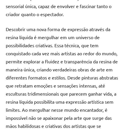
de
sensorial única, capaz de envolver e fascinar tanto o
jantar
criador quanto o espectador.
de
resina
Descobrir uma nova forma de expressão através da
e
resina líquida é mergulhar em um universo de
as
inovadoras
possibilidades criativas. Essa técnica, que tem
mesas
conquistado cada vez mais artistas ao redor do mundo,
cascata
permite explorar a fluidez e transparência da resina de
resinadas.
maneira única, criando verdadeiras obras de arte em
Quer
diferentes formatos e estilos. Desde pinturas abstratas
esteja
que retratam emoções e sensações intensas, até
à
procura
esculturas tridimensionais que parecem ganhar vida, a
de
resina líquida possibilita uma expressão artística sem
uma
limites. Ao mergulhar nesse mundo encantador, é
mesa
impossível não se apaixonar pela arte que surge das
redonda
mãos habilidosas e criativas dos artistas que se
para