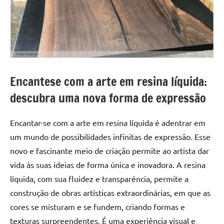
a
a
criatividade
passo
da
resina.
Explore
nossas
dicas
Encantese com a arte em resina líquida:
e
descubra uma nova forma de expressão
inspirações
sobre
mesa
Encantar-se com a arte em resina líquida é adentrar em
de
um mundo de possibilidades infinitas de expressão. Esse
madeira
novo e fascinante meio de criação permite ao artista dar
de
vida às suas ideias de forma única e inovadora. A resina
resina,
líquida, com sua fluidez e transparência, permite a
incluindo
construção de obras artísticas extraordinárias, em que as
designs
de
cores se misturam e se fundem, criando formas e
mesas
texturas surpreendentes. É uma experiência visual e