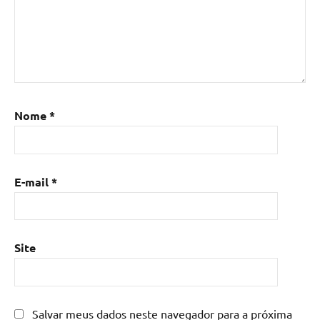
madeira
com
resina
epoxi
,
Mesa
de
resina
,
Nome
*
Mesa
de
resina
com
E-mail
*
madeira
,
mesa
de
resina
Site
epoxi
,
mesa
resinada
,
Salvar meus dados neste navegador para a próxima
Mesas