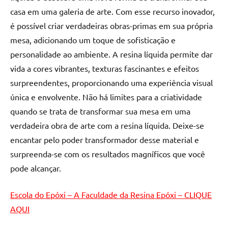
de
casa em uma galeria de arte. Com esse recurso inovador,
resinada
é possível criar verdadeiras obras-primas em sua própria
de
mesa, adicionando um toque de sofisticação e
alta
personalidade ao ambiente. A resina líquida permite dar
qualidade,
como
vida a cores vibrantes, texturas fascinantes e efeitos
as
surpreendentes, proporcionando uma experiência visual
populares
única e envolvente. Não há limites para a criatividade
River
quando se trata de transformar sua mesa em uma
Tables
verdadeira obra de arte com a resina líquida. Deixe-se
e
encantar pelo poder transformador desse material e
mesas
de
surpreenda-se com os resultados magníficos que você
tampinhas
pode alcançar.
resinadas.
Escola do Epóxi – A Faculdade da Resina Epóxi – CLIQUE
AQUI