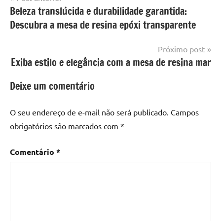
Marcado
Mesa
Beleza translúcida e durabilidade garantida:
de
com
resinada
Descubra a mesa de resina epóxi transparente
mesa
Post
com
resina
,
Próximo post
Mesa
Exiba estilo e elegância com a mesa de resina mar
com
resina
Deixe um comentário
epoxi
,
mesa
O seu endereço de e-mail não será publicado.
Campos
de
obrigatórios são marcados com
*
madeira
,
Mesa
Comentário
*
de
madeira
com
resina
,
Mesa
de