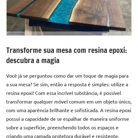
a
a
criatividade
passo
da
resina.
Explore
nossas
dicas
Transforme sua mesa com resina epoxi:
e
descubra a magia
inspirações
sobre
mesa
Você já se perguntou como dar um toque de magia para
de
a sua mesa? Se sim, então a resposta é simples: utilize a
madeira
resina epoxi! Com essa incrível substância, é possível
de
transformar qualquer móvel comum em um objeto único,
resina,
com uma aparência brilhante e sofisticada. A resina epoxi
incluindo
possui a capacidade de se espalhar de maneira uniforme
designs
de
sobre a superfície, preenchendo todos os espaços e
mesas
criando uma camada protetora durável e resistente.