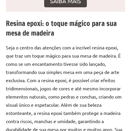
SAIBA MAIS
de
resinada
de
Resina epoxi: o toque mágico para sua
alta
mesa de madeira
qualidade,
como
as
Seja o centro das atenções com a incrível resina epoxi,
populares
que traz um toque mágico para sua mesa de madeira. É
River
como se um encantamento tivesse sido lançado,
Tables
transformando sua simples mesa em uma peça de arte
e
exclusiva. Com a resina epoxi, é possível criar efeitos
mesas
de
tridimensionais, jogos de cores e até mesmo incorporar
tampinhas
elementos naturais, como pedras e conchas, criando um
resinadas.
visual único e espetacular. Além de sua beleza
estonteante, a resina epoxi também protege a madeira
contra riscos, manchas e umidade, garantindo a
durabilidade de sua mesa por muitos e muitos anos. Sua