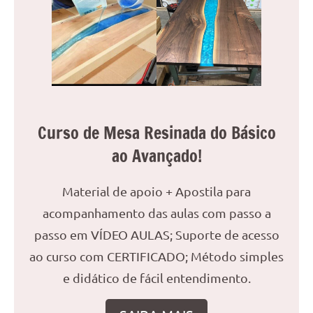
seu
ambiente
com
peças
únicas.
Nosso
conteúdo
é
Curso de Mesa Resinada do Básico
focado
ao Avançado!
em
apresentar
as
Material de apoio + Apostila para
melhores
acompanhamento das aulas com passo a
práticas
passo em VÍDEO AULAS; Suporte de acesso
e
tendências
ao curso com CERTIFICADO; Método simples
para
e didático de fácil entendimento.
criar
mesa