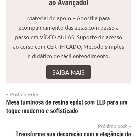
ao Avançado!
Material de apoio + Apostila para
acompanhamento das aulas com passo a
passo em VÍDEO AULAS; Suporte de acesso
ao curso com CERTIFICADO; Método simples
e didático de fácil entendimento.
SAIBA MAIS
Navegação
Post anterior
Marcado
Mesa
Mesa luminosa de resina epóxi com LED para um
de
com
com
toque moderno e sofisticado
mesa
Post
resina
com
epoxi
resina
,
Próximo post
Mesa
Transforme sua decoração com a elegância da