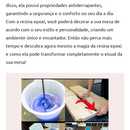
disso, ela possui propriedades antiderrapantes,
reuniões
ou
garantindo a segurança e o conforto no seu dia a dia.
uma
Com a resina epoxi, você poderá decorar a sua mesa de
mesa
acordo com o seu estilo e personalidade, criando um
de
ambiente único e encantador. Então não perca mais
jantar
tempo e descubra agora mesmo a magia da resina epoxi
para
e como ela pode transformar completamente o visual da
8
lugares,
sua mesa!
aqui
você
encontrará
tudo
o
que
precisa
para
transformar