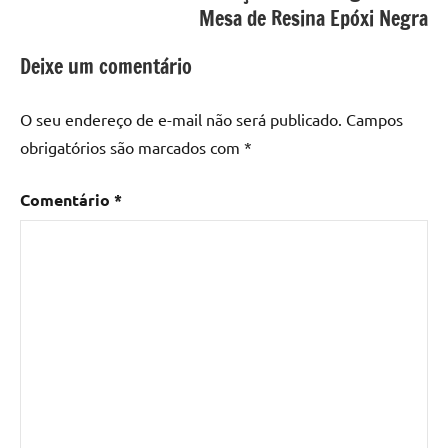
com
Mesa de Resina Epóxi Negra
resina
epoxi
,
Deixe um comentário
mesa
de
O seu endereço de e-mail não será publicado.
Campos
madeira
,
obrigatórios são marcados com
*
Mesa
de
Comentário
*
madeira
com
resina
,
Mesa
de
madeira
com
resina
epoxi
,
Mesa
de