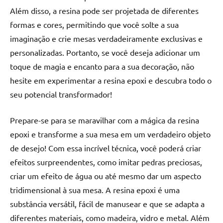
de
Além disso, a resina pode ser projetada de diferentes
jantar
formas e cores, permitindo que você solte a sua
de
imaginação e crie mesas verdadeiramente exclusivas e
resina
personalizadas. Portanto, se você deseja adicionar um
e
as
toque de magia e encanto para a sua decoração, não
inovadoras
hesite em experimentar a resina epoxi e descubra todo o
mesas
seu potencial transformador!
cascata
resinadas.
Prepare-se para se maravilhar com a mágica da resina
Quer
epoxi e transforme a sua mesa em um verdadeiro objeto
esteja
de desejo! Com essa incrível técnica, você poderá criar
à
procura
efeitos surpreendentes, como imitar pedras preciosas,
de
criar um efeito de água ou até mesmo dar um aspecto
uma
tridimensional à sua mesa. A resina epoxi é uma
mesa
substância versátil, fácil de manusear e que se adapta a
redonda
diferentes materiais, como madeira, vidro e metal. Além
para