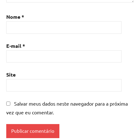
resina
,
Mesa
Nome
*
de
resina
com
madeira
,
E-mail
*
mesa
de
resina
epoxi
,
Site
mesa
resinada
,
Mesas
de
Salvar meus dados neste navegador para a próxima
madeira
vez que eu comentar.
resinadas
,
mesas
resinadas