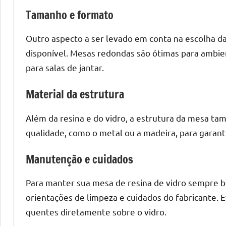
o
Tamanho e formato
que
precisa
Outro aspecto a ser levado em conta na escolha d
para
disponível. Mesas redondas são ótimas para ambi
transforma
para salas de jantar.
seu
ambiente
Material da estrutura
com
peças
Além da resina e do vidro, a estrutura da mesa ta
únicas.
qualidade, como o metal ou a madeira, para garanti
Nosso
conteúdo
Manutenção e cuidados
é
focado
Para manter sua mesa de resina de vidro sempre b
em
orientações de limpeza e cuidados do fabricante. 
apresentar
quentes diretamente sobre o vidro.
as