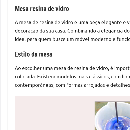
de
Mesa resina de vidro
mesas
de
A mesa de resina de vidro é uma peça elegante e v
jantar
decoração da sua casa. Combinando a elegância do 
de
ideal para quem busca um móvel moderno e funcio
resina
e
Estilo da mesa
as
inovadoras
Ao escolher uma mesa de resina de vidro, é import
mesas
colocada. Existem modelos mais clássicos, com lin
cascata
contemporâneas, com formas arrojadas e detalhes
resinadas.
Quer
esteja
à
procura
de