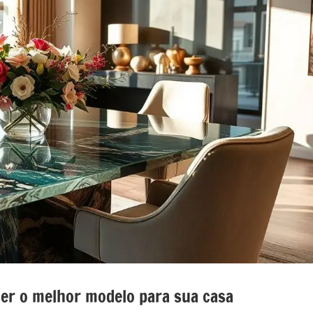
nada
e
o
o
her o melhor modelo para sua casa