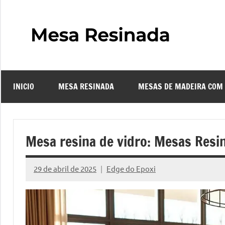
Pular
para
o
Mes
Descubra
conteúdo
o
Resi
fascinante
mundo
INICIO
MESA RESINADA
MESAS DE MADEIRA COM
das
–
mesas
resinadas,
Com
onde
Mesa resina de vidro: Mesas Resi
a
Faze
elegância
29 de abril de 2025
Edge do Epoxi
da
Nenhum
uma
madeira
Comentário
se
Mes
encontra
com