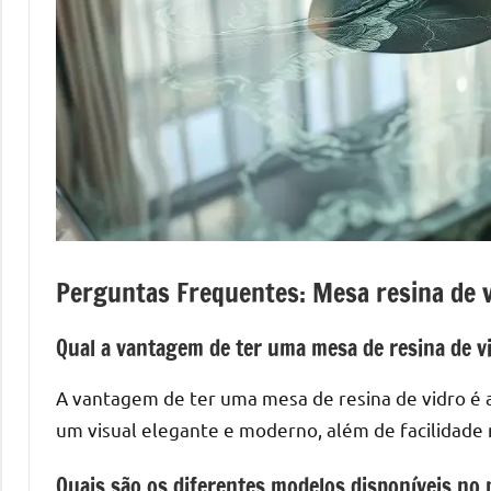
mesas
de
tampinhas
resinadas.
Perguntas Frequentes: Mesa resina de 
Qual a vantagem de ter uma mesa de resina de v
A vantagem de ter uma mesa de resina de vidro é a
um visual elegante e moderno, além de facilidade
Quais são os diferentes modelos disponíveis no