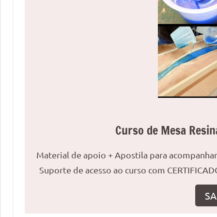
uma
mesa
redonda
para
reuniões
ou
uma
mesa
de
jantar
Curso de Mesa Resin
para
8
Material de apoio + Apostila para acompanh
lugares,
Suporte de acesso ao curso com CERTIFICADO
aqui
você
SA
encontrará
tudo