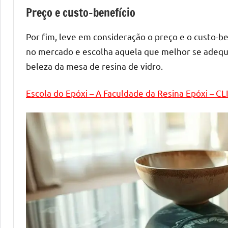
melhores
Preço e custo-benefício
práticas
e
Por fim, leve em consideração o preço e o custo-
tendências
no mercado e escolha aquela que melhor se adequ
para
beleza da mesa de resina de vidro.
criar
mesa
Escola do Epóxi – A Faculdade da Resina Epóxi – C
de
resinada
de
alta
qualidade,
como
as
populares
River
Tables
e