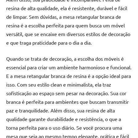
de
resina de alta qualidade, ela é resistente, durável e fácil
jantar
de limpar. Sem dúvidas, a mesa retangular branca de
de
resina é a escolha perfeita para quem busca um móvel
resina
e
versátil, que se encaixe em diversos estilos de decoração
as
e que traga praticidade para o dia a dia.
inovadoras
mesas
Quando se trata de decoração, a escolha dos móveis é
cascata
essencial para criar um ambiente harmonioso e funcional.
resinadas.
E a mesa retangular branca de resina é a opção ideal para
Quer
isso. Com seu estilo clean e minimalista, ela traz
esteja
à
sofisticação ao espaço sem pesar na decoração. Sua cor
procura
branca é perfeita para ambientes que buscam transmitir
de
paz e tranquilidade. Além disso, sua resina de alta
uma
qualidade garante durabilidade e resistência, o que a
mesa
torna perfeita para o uso diário. Se você procura uma
redonda
mesa que seja ao mesmo tempo elegante, prática e fácil
para