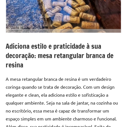
a
a
criatividade
passo
da
resina.
Explore
nossas
dicas
Adiciona estilo e praticidade à sua
e
decoração: mesa retangular branca de
inspirações
sobre
resina
mesa
de
A mesa retangular branca de resina é um verdadeiro
madeira
coringa quando se trata de decoração. Com um design
de
elegante e clean, ela adiciona estilo e sofisticação a
resina,
qualquer ambiente. Seja na sala de jantar, na cozinha ou
incluindo
designs
no escritório, essa mesa é capaz de transformar um
de
espaço simples em um ambiente charmoso e funcional.
mesas
Além disso, sua praticidade é incomparável. Feita de