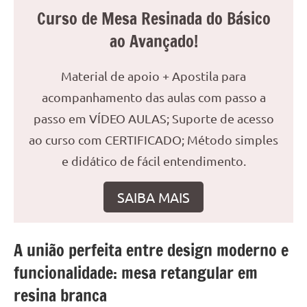
seu
Curso de Mesa Resinada do Básico
ambiente
com
ao Avançado!
peças
únicas.
Material de apoio + Apostila para
Nosso
acompanhamento das aulas com passo a
conteúdo
passo em VÍDEO AULAS; Suporte de acesso
é
focado
ao curso com CERTIFICADO; Método simples
em
e didático de fácil entendimento.
apresentar
as
SAIBA MAIS
melhores
práticas
e
A união perfeita entre design moderno e
tendências
para
funcionalidade: mesa retangular em
criar
resina branca
mesa