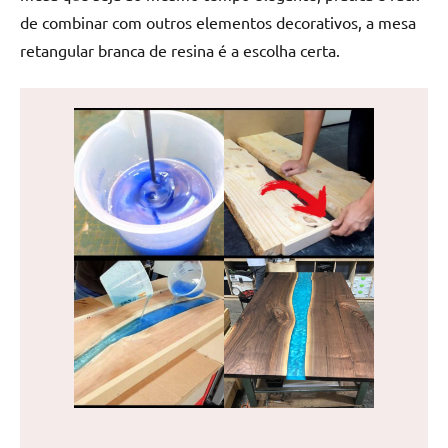
reuniões
de combinar com outros elementos decorativos, a mesa
ou
retangular branca de resina é a escolha certa.
uma
mesa
de
jantar
para
8
lugares,
aqui
você
encontrará
tudo
o
que
precisa
para
transformar