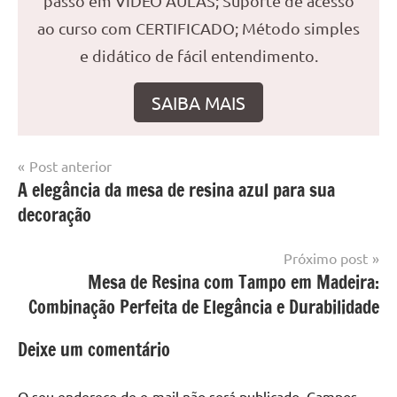
passo em VÍDEO AULAS; Suporte de acesso
ao curso com CERTIFICADO; Método simples
e didático de fácil entendimento.
SAIBA MAIS
Navegação
Post anterior
Marcado
Mesa
A elegância da mesa de resina azul para sua
de
com
com
decoração
mesa
Post
resina
com
epoxi
resina
,
Próximo post
Mesa
Mesa de Resina com Tampo em Madeira:
com
Combinação Perfeita de Elegância e Durabilidade
resina
epoxi
,
Deixe um comentário
mesa
de
O seu endereço de e-mail não será publicado.
Campos