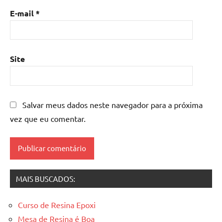
madeira
,
E-mail
*
mesa
de
resina
epoxi
,
Site
mesa
resinada
,
Mesas
de
Salvar meus dados neste navegador para a próxima
madeira
vez que eu comentar.
resinadas
,
mesas
resinadas
MAIS BUSCADOS:
Curso de Resina Epoxi
Mesa de Resina é Boa