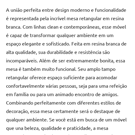
de
A união perfeita entre design moderno e funcionalidade
resinada
é representada pela incrível mesa retangular em resina
de
alta
branca. Com linhas clean e contemporâneas, esse móvel
qualidade,
é capaz de transformar qualquer ambiente em um
como
espaço elegante e sofisticado. Feita em resina branca de
as
alta qualidade, sua durabilidade e resistência são
populares
incomparáveis. Além de ser extremamente bonita, essa
River
mesa é também muito funcional. Seu amplo tampo
Tables
e
retangular oferece espaço suficiente para acomodar
mesas
confortavelmente várias pessoas, seja para uma refeição
de
em família ou para um animado encontro de amigos.
tampinhas
Combinando perfeitamente com diferentes estilos de
resinadas.
decoração, essa mesa certamente será o destaque de
qualquer ambiente. Se você está em busca de um móvel
que una beleza, qualidade e praticidade, a mesa