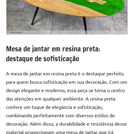
a
a
criatividade
passo
da
resina.
Explore
nossas
dicas
Mesa de jantar em resina preta:
e
destaque de sofisticação
inspirações
sobre
mesa
A mesa de jantar em resina preta é o destaque perfeito
de
para quem busca sofisticação em sua decoração. Com um
madeira
design elegante e moderno, essa peça se torna o centro
de
das atenções em qualquer ambiente. A resina preta
resina,
confere um toque de elegância e sofisticação,
incluindo
combinando perfeitamente com diversos estilos de
designs
de
decoração. Além disso, a durabilidade e resistência desse
mesas
material proporcionam uma mesa de jantar que irá