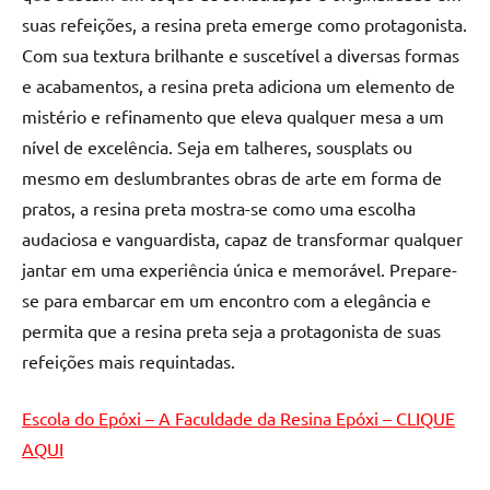
de
suas refeições, a resina preta emerge como protagonista.
resinada
Com sua textura brilhante e suscetível a diversas formas
de
e acabamentos, a resina preta adiciona um elemento de
alta
mistério e refinamento que eleva qualquer mesa a um
qualidade,
como
nível de excelência. Seja em talheres, sousplats ou
as
mesmo em deslumbrantes obras de arte em forma de
populares
pratos, a resina preta mostra-se como uma escolha
River
audaciosa e vanguardista, capaz de transformar qualquer
Tables
jantar em uma experiência única e memorável. Prepare-
e
se para embarcar em um encontro com a elegância e
mesas
de
permita que a resina preta seja a protagonista de suas
tampinhas
refeições mais requintadas.
resinadas.
Escola do Epóxi – A Faculdade da Resina Epóxi – CLIQUE
AQUI