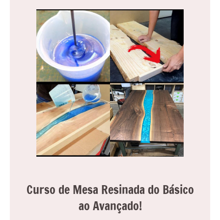
reuniões
ou
uma
mesa
de
jantar
para
8
lugares,
aqui
você
encontrará
tudo
o
que
Curso de Mesa Resinada do Básico
precisa
para
ao Avançado!
transformar