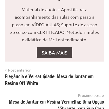
Material de apoio + Apostila para
acompanhamento das aulas com passo a
passo em VÍDEO AULAS; Suporte de acesso
ao curso com CERTIFICADO; Método simples
e didático de fácil entendimento.
SAIBA MAIS
Navegação
Post anterior
Marcado
Móveis
Elegância e Versatilidade: Mesa de Jantar em
de
com
de
Resina Off White
mesa
Post
resina
com
resina
,
Próximo post
Mesa
Mesa de Jantar em Resina Vermelha: Uma Opção
com
Vibrante para Sua Casa