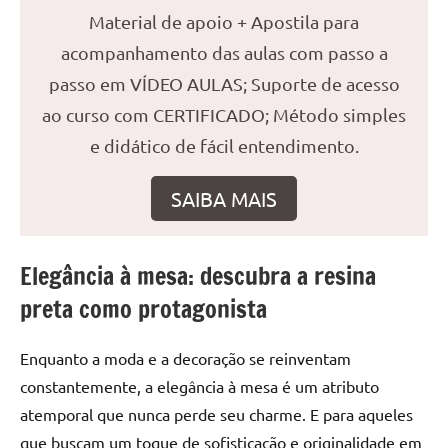
seu
Material de apoio + Apostila para
ambiente
acompanhamento das aulas com passo a
com
peças
passo em VÍDEO AULAS; Suporte de acesso
únicas.
ao curso com CERTIFICADO; Método simples
Nosso
e didático de fácil entendimento.
conteúdo
é
SAIBA MAIS
focado
em
apresentar
as
Elegância à mesa: descubra a resina
melhores
preta como protagonista
práticas
e
Enquanto a moda e a decoração se reinventam
tendências
constantemente, a elegância à mesa é um atributo
para
criar
atemporal que nunca perde seu charme. E para aqueles
mesa
que buscam um toque de sofisticação e originalidade em