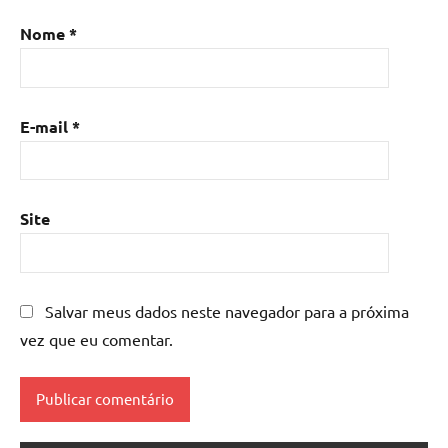
Mesa
Nome
*
de
resina
com
madeira
,
E-mail
*
mesa
de
resina
epoxi
,
Site
mesa
resinada
,
Mesas
de
Salvar meus dados neste navegador para a próxima
madeira
vez que eu comentar.
resinadas
,
mesas
resinadas