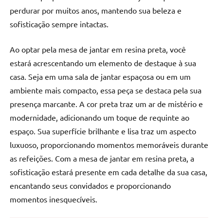
de
perdurar por muitos anos, mantendo sua beleza e
jantar
sofisticação sempre intactas.
de
resina
Ao optar pela mesa de jantar em resina preta, você
e
estará acrescentando um elemento de destaque à sua
as
inovadoras
casa. Seja em uma sala de jantar espaçosa ou em um
mesas
ambiente mais compacto, essa peça se destaca pela sua
cascata
presença marcante. A cor preta traz um ar de mistério e
resinadas.
modernidade, adicionando um toque de requinte ao
Quer
espaço. Sua superfície brilhante e lisa traz um aspecto
esteja
luxuoso, proporcionando momentos memoráveis durante
à
procura
as refeições. Com a mesa de jantar em resina preta, a
de
sofisticação estará presente em cada detalhe da sua casa,
uma
encantando seus convidados e proporcionando
mesa
momentos inesquecíveis.
redonda
para