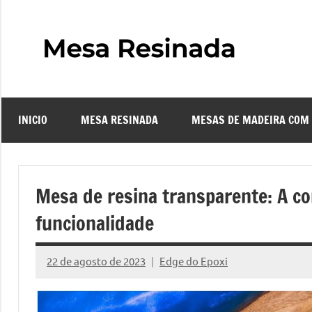
Pular
para
o
Mes
Descubra
conteúdo
o
Resi
fascinante
mundo
INICIO
MESA RESINADA
MESAS DE MADEIRA COM
das
–
mesas
resinadas,
Com
onde
Mesa de resina transparente: A co
a
Faze
funcionalidade
elegância
da
uma
madeira
22 de agosto de 2023
Edge do Epoxi
Nenhum
se
Comentário
Mes
encontra
com