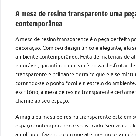
de
A mesa de resina transparente uma peç
mesas
de
contemporânea
jantar
de
A mesa de resina transparente é a peça perfeita p
resina
decoração. Com seu design único e elegante, ela
e
ambiente contemporâneo. Feita de materiais de alt
as
e durável, garantindo que você possa desfrutar d
inovadoras
transparente e brilhante permite que ela se mistu
mesas
tornando-se o ponto focal e a estrela do ambiente.
cascata
escritório, a mesa de resina transparente certame
resinadas.
charme ao seu espaço.
Quer
esteja
à
A magia da mesa de resina transparente está em 
procura
espaço contemporâneo e sofisticado. Seu visual cl
de
amplitude, fazendo com que até mesmo os ambien