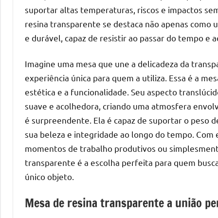
suportar altas temperaturas, riscos e impactos se
mesas
de
resina transparente se destaca não apenas como
tampinhas
e durável, capaz de resistir ao passar do tempo e a
resinadas.
Imagine uma mesa que une a delicadeza da transpa
experiência única para quem a utiliza. Essa é a me
estética e a funcionalidade. Seu aspecto translúc
suave e acolhedora, criando uma atmosfera envolve
é surpreendente. Ela é capaz de suportar o peso de
sua beleza e integridade ao longo do tempo. Com e
momentos de trabalho produtivos ou simplesmente
transparente é a escolha perfeita para quem busc
único objeto.
Mesa de resina transparente a união perf