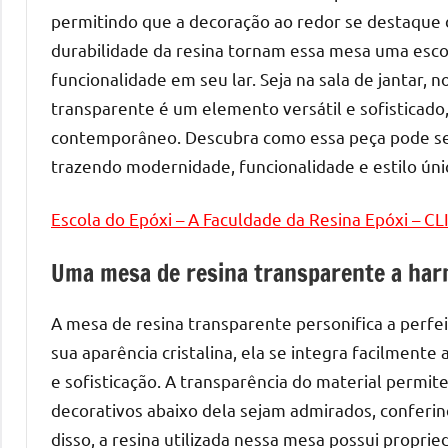
melhores
permitindo que a decoração ao redor se destaque d
práticas
durabilidade da resina tornam essa mesa uma esco
e
funcionalidade em seu lar. Seja na sala de jantar, 
tendências
para
transparente é um elemento versátil e sofisticado,
criar
contemporâneo. Descubra como essa peça pode ser
mesa
trazendo modernidade, funcionalidade e estilo úni
de
resinada
Escola do Epóxi – A Faculdade da Resina Epóxi – C
de
alta
Uma mesa de resina transparente a harm
qualidade,
como
A mesa de resina transparente personifica a perfei
as
sua aparência cristalina, ela se integra facilment
populares
e sofisticação. A transparência do material permit
River
decorativos abaixo dela sejam admirados, conferi
Tables
disso, a resina utilizada nessa mesa possui propri
e