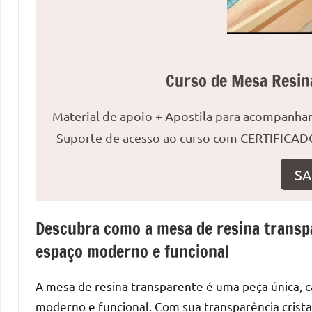
o
que
precisa
para
Curso de Mesa Resin
transforma
seu
ambiente
Material de apoio + Apostila para acompanh
com
Suporte de acesso ao curso com CERTIFICADO
peças
únicas.
SA
Nosso
conteúdo
é
Descubra como a mesa de resina trans
focado
espaço moderno e funcional
em
apresentar
A mesa de resina transparente é uma peça única,
as
moderno e funcional. Com sua transparência crista