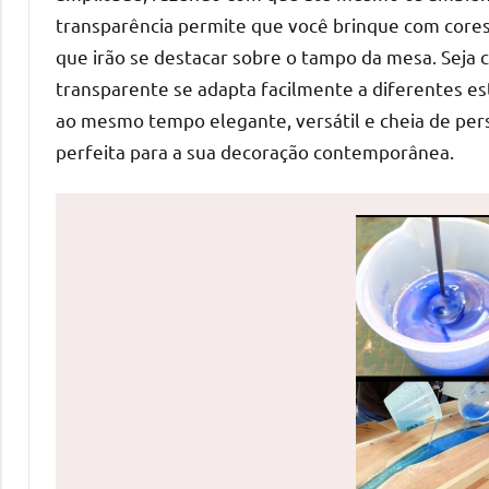
uma
transparência permite que você brinque com cores
mesa
que irão se destacar sobre o tampo da mesa. Seja c
redonda
transparente se adapta facilmente a diferentes es
para
ao mesmo tempo elegante, versátil e cheia de pers
reuniões
perfeita para a sua decoração contemporânea.
ou
uma
mesa
de
jantar
para
8
lugares,
aqui
você
encontrará
tudo