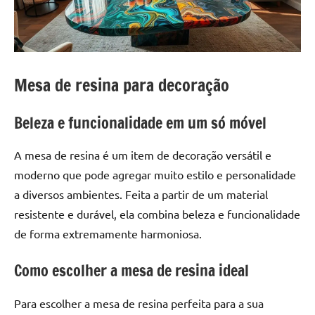
a
a
criatividade
passo
da
resina.
Explore
Mesa de resina para decoração
nossas
dicas
Beleza e funcionalidade em um só móvel
e
inspirações
A mesa de resina é um item de decoração versátil e
sobre
mesa
moderno que pode agregar muito estilo e personalidade
de
a diversos ambientes. Feita a partir de um material
madeira
resistente e durável, ela combina beleza e funcionalidade
de
de forma extremamente harmoniosa.
resina,
incluindo
Como escolher a mesa de resina ideal
designs
de
Para escolher a mesa de resina perfeita para a sua
mesas