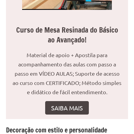
reuniões
ou
uma
mesa
Curso de Mesa Resinada do Básico
de
ao Avançado!
jantar
para
Material de apoio + Apostila para
8
lugares,
acompanhamento das aulas com passo a
aqui
passo em VÍDEO AULAS; Suporte de acesso
você
ao curso com CERTIFICADO; Método simples
encontrará
e didático de fácil entendimento.
tudo
o
que
SAIBA MAIS
precisa
para
transformar
Decoração com estilo e personalidade