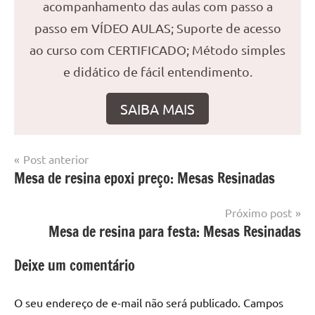
acompanhamento das aulas com passo a
passo em VÍDEO AULAS; Suporte de acesso
ao curso com CERTIFICADO; Método simples
e didático de fácil entendimento.
SAIBA MAIS
Navegação
Post anterior
Marcado
Mesa
Mesa de resina epoxi preço: Mesas Resinadas
de
com
resinada
mesa
Post
Próximo post
com
Mesa de resina para festa: Mesas Resinadas
resina
,
Mesa
Deixe um comentário
com
resina
epoxi
,
O seu endereço de e-mail não será publicado.
Campos