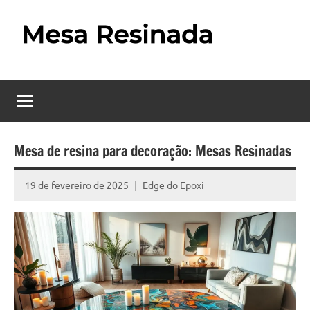
Pular
para
o
Mesa
Descubra
conteúdo
o
Resinada
fascinante
mundo
–
das
Como
mesas
Mesa de resina para decoração: Mesas Resinadas
resinadas,
Fazer
onde
19 de fevereiro de 2025
Edge do Epoxi
Nenhum
uma
a
Comentário
elegância
Mesa
da
madeira
Resinada
se
Passo
encontra
com