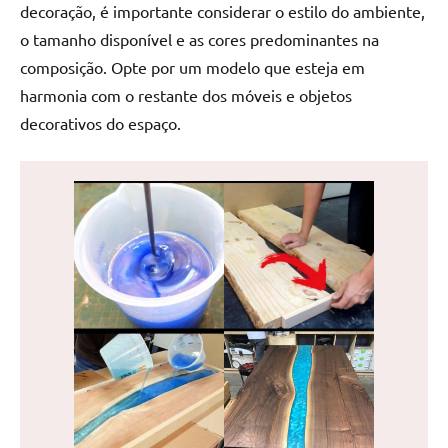
decoração, é importante considerar o estilo do ambiente,
de
jantar
o tamanho disponível e as cores predominantes na
de
composição. Opte por um modelo que esteja em
resina
harmonia com o restante dos móveis e objetos
e
decorativos do espaço.
as
inovadoras
mesas
cascata
resinadas.
Quer
esteja
à
procura
de
uma
mesa
redonda
para