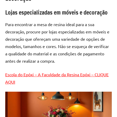
de
resinada
Lojas especializadas em móveis e decoração
de
alta
Para encontrar a mesa de resina ideal para a sua
qualidade,
decoração, procure por lojas especializadas em móveis e
como
decoração que ofereçam uma variedade de opções de
as
modelos, tamanhos e cores. Não se esqueça de verificar
populares
River
a qualidade do material e as condições de pagamento
Tables
antes de realizar a compra.
e
mesas
Escola do Epóxi – A Faculdade da Resina Epóxi – CLIQUE
de
AQUI
tampinhas
resinadas.