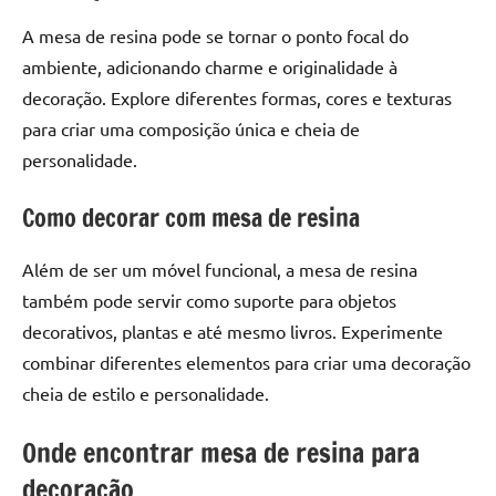
seu
ambiente
A mesa de resina pode se tornar o ponto focal do
com
ambiente, adicionando charme e originalidade à
peças
decoração. Explore diferentes formas, cores e texturas
únicas.
para criar uma composição única e cheia de
Nosso
personalidade.
conteúdo
é
Como decorar com mesa de resina
focado
em
Além de ser um móvel funcional, a mesa de resina
apresentar
as
também pode servir como suporte para objetos
melhores
decorativos, plantas e até mesmo livros. Experimente
práticas
combinar diferentes elementos para criar uma decoração
e
cheia de estilo e personalidade.
tendências
para
Onde encontrar mesa de resina para
criar
decoração
mesa