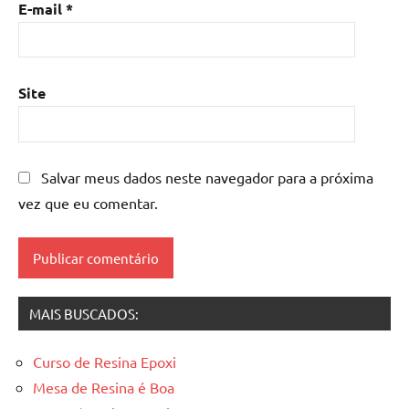
E-mail
*
resina
com
madeira
,
mesa
Site
de
resina
epoxi
,
mesa
Salvar meus dados neste navegador para a próxima
resinada
,
vez que eu comentar.
Mesas
de
madeira
resinadas
,
mesas
MAIS BUSCADOS:
resinadas
Curso de Resina Epoxi
Mesa de Resina é Boa