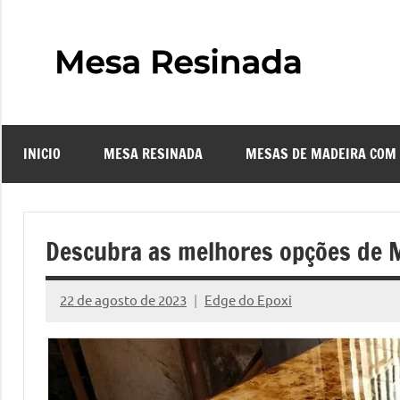
Pular
para
o
Mes
Descubra
conteúdo
o
Resi
fascinante
mundo
INICIO
MESA RESINADA
MESAS DE MADEIRA COM
das
–
mesas
resinadas,
Com
onde
Descubra as melhores opções de M
a
Faze
elegância
22 de agosto de 2023
Edge do Epoxi
da
Nenhum
uma
madeira
Comentário
se
Mes
encontra
com