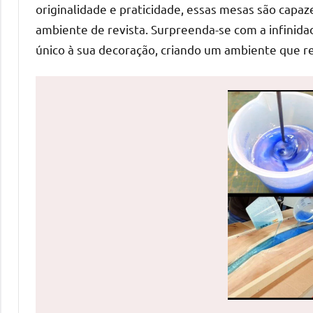
originalidade e praticidade, essas mesas são cap
uma
mesa
ambiente de revista. Surpreenda-se com a infinid
redonda
único à sua decoração, criando um ambiente que re
para
reuniões
ou
uma
mesa
de
jantar
para
8
lugares,
aqui
você
encontrará
tudo