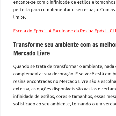
melhores
encante-se com a infinidade de estilos e tamanhos
práticas
perfeita para complementar o seu espaço. Com as 
e
limite.
tendências
para
Escola do Epóxi – A Faculdade da Resina Epóxi – C
criar
mesa
Transforme seu ambiente com as melhor
de
Mercado Livre
resinada
de
Quando se trata de transformar o ambiente, nada 
alta
complementar sua decoração. E se você está em bu
qualidade,
resina encontradas no Mercado Livre são a escolha i
como
as
externa, as opções disponíveis são vastas e certa
populares
infinidade de estilos, cores e tamanhos, essas mes
River
sofisticado ao seu ambiente, tornando-o um verda
Tables
e