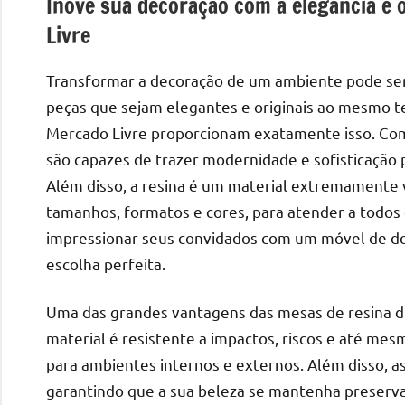
Inove sua decoração com a elegância e 
de
Livre
mesas
de
Transformar a decoração de um ambiente pode ser u
jantar
peças que sejam elegantes e originais ao mesmo t
de
Mercado Livre proporcionam exatamente isso. Com
resina
e
são capazes de trazer modernidade e sofisticação p
as
Além disso, a resina é um material extremamente v
inovadoras
tamanhos, formatos e cores, para atender a todos o
mesas
impressionar seus convidados com um móvel de des
cascata
escolha perfeita.
resinadas.
Quer
Uma das grandes vantagens das mesas de resina dis
esteja
material é resistente a impactos, riscos e até mes
à
para ambientes internos e externos. Além disso, as
procura
garantindo que a sua beleza se mantenha preserv
de