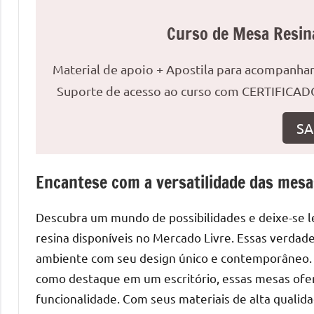
o
que
Curso de Mesa Resin
precisa
para
Material de apoio + Apostila para acompanh
transforma
Suporte de acesso ao curso com CERTIFICADO
seu
ambiente
SA
com
peças
únicas.
Encantese com a versatilidade das mesa
Nosso
conteúdo
Descubra um mundo de possibilidades e deixe-se l
é
resina disponíveis no Mercado Livre. Essas verdad
focado
ambiente com seu design único e contemporâneo. S
em
como destaque em um escritório, essas mesas ofe
apresentar
as
funcionalidade. Com seus materiais de alta quali