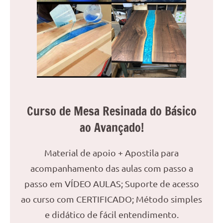
seu
ambiente
com
peças
únicas.
Nosso
conteúdo
é
focado
Curso de Mesa Resinada do Básico
em
apresentar
ao Avançado!
as
melhores
Material de apoio + Apostila para
práticas
acompanhamento das aulas com passo a
e
tendências
passo em VÍDEO AULAS; Suporte de acesso
para
ao curso com CERTIFICADO; Método simples
criar
e didático de fácil entendimento.
mesa