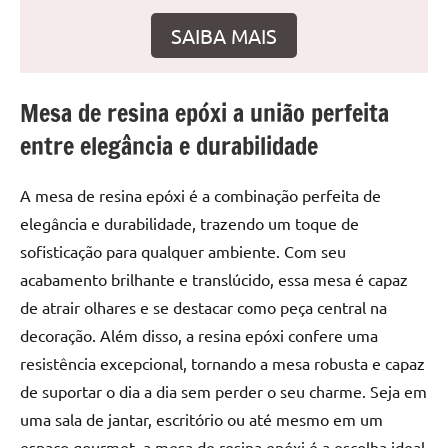
de
SAIBA MAIS
resinada
de
alta
Mesa de resina epóxi a união perfeita
qualidade,
como
entre elegância e durabilidade
as
populares
A mesa de resina epóxi é a combinação perfeita de
River
elegância e durabilidade, trazendo um toque de
Tables
sofisticação para qualquer ambiente. Com seu
e
mesas
acabamento brilhante e translúcido, essa mesa é capaz
de
de atrair olhares e se destacar como peça central na
tampinhas
decoração. Além disso, a resina epóxi confere uma
resinadas.
resistência excepcional, tornando a mesa robusta e capaz
de suportar o dia a dia sem perder o seu charme. Seja em
uma sala de jantar, escritório ou até mesmo em um
espaço gourmet, a mesa de resina epóxi é a escolha ideal