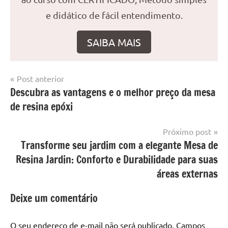
e didático de fácil entendimento.
SAIBA MAIS
Navegação
Post anterior
Marcado
Mesa
Descubra as vantagens e o melhor preço da mesa
de
com
resinada
de resina epóxi
mesa
Post
com
resina
,
Próximo post
Mesa
Transforme seu jardim com a elegante Mesa de
com
Resina Jardin: Conforto e Durabilidade para suas
resina
áreas externas
epoxi
,
mesa
Deixe um comentário
de
madeira
,
O seu endereço de e-mail não será publicado.
Campos
Mesa