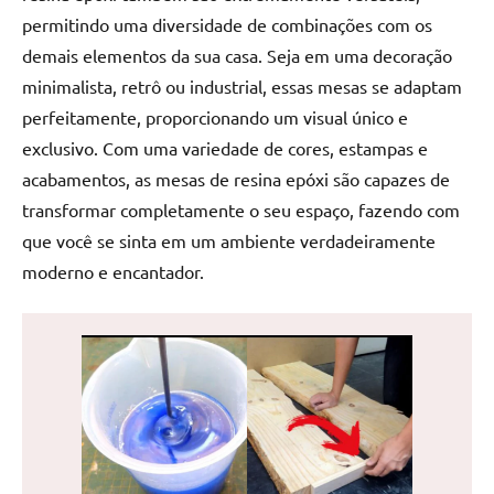
reuniões
permitindo uma diversidade de combinações com os
ou
demais elementos da sua casa. Seja em uma decoração
uma
minimalista, retrô ou industrial, essas mesas se adaptam
mesa
perfeitamente, proporcionando um visual único e
de
exclusivo. Com uma variedade de cores, estampas e
jantar
acabamentos, as mesas de resina epóxi são capazes de
para
8
transformar completamente o seu espaço, fazendo com
lugares,
que você se sinta em um ambiente verdadeiramente
aqui
moderno e encantador.
você
encontrará
tudo
o
que
precisa
para
transformar