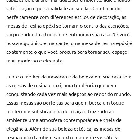
de
sofisticação e personalidade ao seu lar. Combinando
jantar
perfeitamente com diferentes estilos de decoração, as
de
mesas de resina epóxi se tornam o centro das atenções,
resina
e
surpreendendo a todos que entram na sua casa. Se você
as
busca algo único e marcante, uma mesa de resina epóxi é
inovadoras
exatamente o que você procura para tornar seu espaço
mesas
mais moderno e elegante.
cascata
resinadas.
Junte o melhor da inovação e da beleza em sua casa com
Quer
as mesas de resina epóxi, uma tendência que vem
esteja
à
conquistando cada vez mais adeptos ao redor do mundo.
procura
Essas mesas são perfeitas para quem busca um toque
de
moderno e sofisticado na decoração, trazendo ao
uma
ambiente uma atmosfera contemporânea e cheia de
mesa
elegância. Além de sua beleza estética, as mesas de
redonda
resina epóxi também são extremamente versáteis,
para