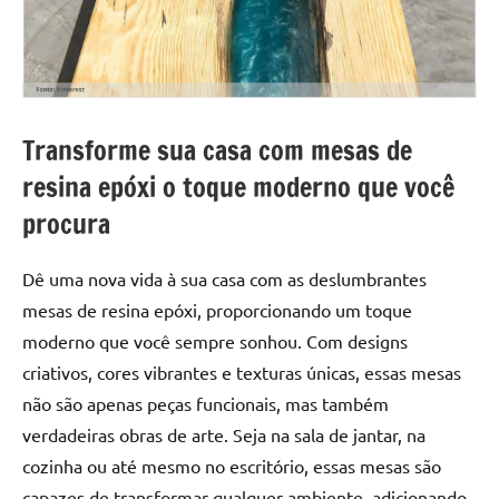
a
a
criatividade
passo
da
resina.
Explore
nossas
Transforme sua casa com mesas de
dicas
resina epóxi o toque moderno que você
e
procura
inspirações
sobre
mesa
Dê uma nova vida à sua casa com as deslumbrantes
de
mesas de resina epóxi, proporcionando um toque
madeira
moderno que você sempre sonhou. Com designs
de
criativos, cores vibrantes e texturas únicas, essas mesas
resina,
não são apenas peças funcionais, mas também
incluindo
designs
verdadeiras obras de arte. Seja na sala de jantar, na
de
cozinha ou até mesmo no escritório, essas mesas são
mesas
capazes de transformar qualquer ambiente, adicionando