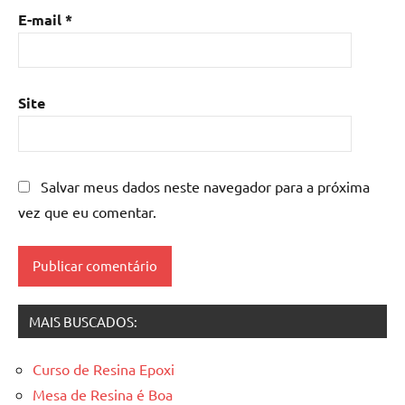
mesa
E-mail
*
de
resina
epoxi
,
mesa
Site
resinada
,
Mesas
de
madeira
Salvar meus dados neste navegador para a próxima
resinadas
,
vez que eu comentar.
mesas
resinadas
MAIS BUSCADOS:
Curso de Resina Epoxi
Mesa de Resina é Boa