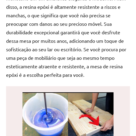
reuniões
disso, a resina epóxi é altamente resistente a riscos e
ou
manchas, o que significa que você não precisa se
uma
preocupar com danos ao seu precioso móvel. Sua
mesa
durabilidade excepcional garantirá que você desfrute
de
dessa mesa por muitos anos, adicionando um toque de
jantar
sofisticação ao seu lar ou escritório. Se você procura por
para
8
uma peça de mobiliário que seja ao mesmo tempo
lugares,
esteticamente atraente e resistente, a mesa de resina
aqui
epóxi é a escolha perfeita para você.
você
encontrará
tudo
o
que
precisa
para
transformar