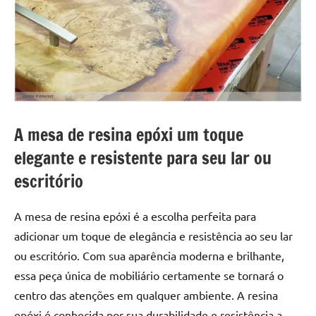
a
a
criatividade
passo
da
resina.
Explore
nossas
dicas
e
A mesa de resina epóxi um toque
inspirações
elegante e resistente para seu lar ou
sobre
mesa
escritório
de
madeira
A mesa de resina epóxi é a escolha perfeita para
de
adicionar um toque de elegância e resistência ao seu lar
resina,
ou escritório. Com sua aparência moderna e brilhante,
incluindo
designs
essa peça única de mobiliário certamente se tornará o
de
centro das atenções em qualquer ambiente. A resina
mesas
epóxi é conhecida por sua durabilidade e resistência a