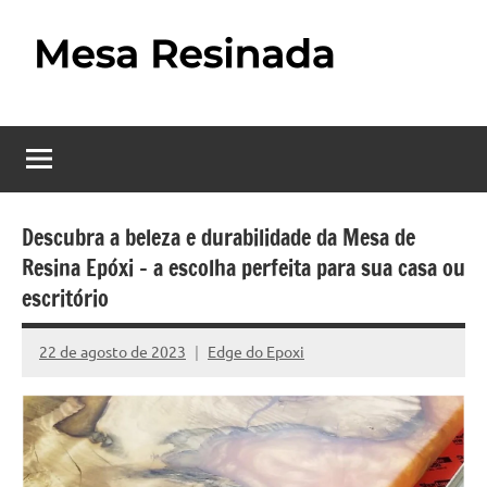
Pular
para
o
Mesa
Descubra
conteúdo
o
Resinada
fascinante
mundo
–
das
Como
mesas
Descubra a beleza e durabilidade da Mesa de
resinadas,
Resina Epóxi – a escolha perfeita para sua casa ou
Fazer
onde
escritório
uma
a
elegância
Mesa
22 de agosto de 2023
Edge do Epoxi
da
Nenhum
madeira
Comentário
Resinada
se
Passo
encontra
com