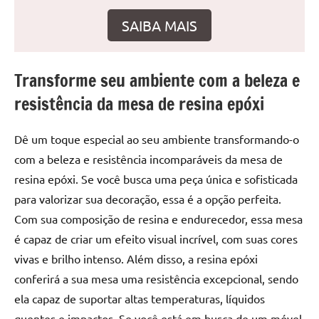
de
SAIBA MAIS
resinada
de
alta
Transforme seu ambiente com a beleza e
qualidade,
como
resistência da mesa de resina epóxi
as
populares
Dê um toque especial ao seu ambiente transformando-o
River
com a beleza e resistência incomparáveis da mesa de
Tables
resina epóxi. Se você busca uma peça única e sofisticada
e
mesas
para valorizar sua decoração, essa é a opção perfeita.
de
Com sua composição de resina e endurecedor, essa mesa
tampinhas
é capaz de criar um efeito visual incrível, com suas cores
resinadas.
vivas e brilho intenso. Além disso, a resina epóxi
conferirá a sua mesa uma resistência excepcional, sendo
ela capaz de suportar altas temperaturas, líquidos
quentes e impactos. Se você está em busca de um móvel