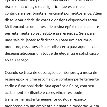
de
riscos e manchas, o que significa que essa mesa
jantar
continuará a ser bonita e funcional por muitos anos. Além
de
disso, a variedade de cores e designs disponíveis torna
resina
e
fácil encontrar uma mesa de resina epóxi que se adapte
as
perfeitamente ao seu estilo e preferências. Seja para
inovadoras
uma sala de jantar sofisticada ou para um escritório
mesas
moderno, essa mesa é a escolha certa para aqueles que
cascata
desejam adicionar um toque de elegância e sofisticação
resinadas.
ao seu espaço.
Quer
esteja
à
Quando se trata de decoração de interiores, a mesa de
procura
resina epóxi é uma escolha que combina perfeitamente
de
estilo e funcionalidade. Sua aparência única, com seu
uma
acabamento brilhante e cores vibrantes, pode
mesa
transformar instantaneamente qualquer espaço
redonda
monótono em um ambiente elegante e moderno. Além
para