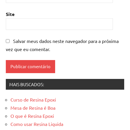
resina
epoxi
,
Site
mesa
resinada
,
Mesas
de
Salvar meus dados neste navegador para a próxima
madeira
vez que eu comentar.
resinadas
,
mesas
resinadas
MAIS BUSCADOS:
Curso de Resina Epoxi
Mesa de Resina é Boa
O que é Resina Epoxi
Como usar Resina Liquida