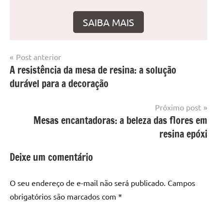
SAIBA MAIS
Navegação
Post anterior
Marcado
Mesa
A resistência da mesa de resina: a solução
de
com
resinada
durável para a decoração
mesa
Post
com
resina
,
Próximo post
Mesa
Mesas encantadoras: a beleza das flores em
com
resina epóxi
resina
epoxi
,
Deixe um comentário
mesa
de
O seu endereço de e-mail não será publicado.
Campos
madeira
,
obrigatórios são marcados com
*
Mesa
de