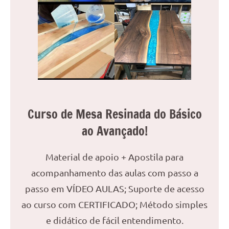
seu
ambiente
com
peças
únicas.
Nosso
conteúdo
é
focado
Curso de Mesa Resinada do Básico
em
apresentar
ao Avançado!
as
melhores
Material de apoio + Apostila para
práticas
acompanhamento das aulas com passo a
e
tendências
passo em VÍDEO AULAS; Suporte de acesso
para
ao curso com CERTIFICADO; Método simples
criar
e didático de fácil entendimento.
mesa