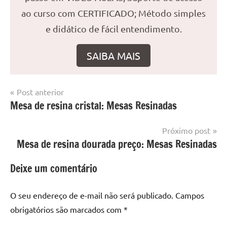
ao curso com CERTIFICADO; Método simples
e didático de fácil entendimento.
SAIBA MAIS
Navegação
Post anterior
Marcado
Mesa
Mesa de resina cristal: Mesas Resinadas
de
com
resinada
mesa
Post
Próximo post
com
Mesa de resina dourada preço: Mesas Resinadas
resina
,
Mesa
Deixe um comentário
com
resina
epoxi
,
O seu endereço de e-mail não será publicado.
Campos
mesa
obrigatórios são marcados com
*
de