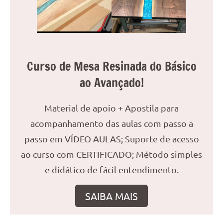
reuniões
ou
uma
mesa
de
Curso de Mesa Resinada do Básico
jantar
ao Avançado!
para
8
lugares,
Material de apoio + Apostila para
aqui
acompanhamento das aulas com passo a
você
passo em VÍDEO AULAS; Suporte de acesso
encontrará
tudo
ao curso com CERTIFICADO; Método simples
o
e didático de fácil entendimento.
que
precisa
SAIBA MAIS
para
transformar