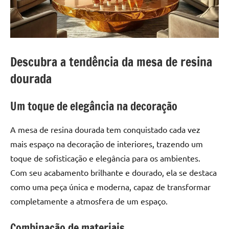
a
a
criatividade
passo
da
resina.
Explore
Descubra a tendência da mesa de resina
nossas
dourada
dicas
e
inspirações
Um toque de elegância na decoração
sobre
mesa
A mesa de resina dourada tem conquistado cada vez
de
mais espaço na decoração de interiores, trazendo um
madeira
toque de sofisticação e elegância para os ambientes.
de
Com seu acabamento brilhante e dourado, ela se destaca
resina,
incluindo
como uma peça única e moderna, capaz de transformar
designs
completamente a atmosfera de um espaço.
de
mesas
Combinação de materiais