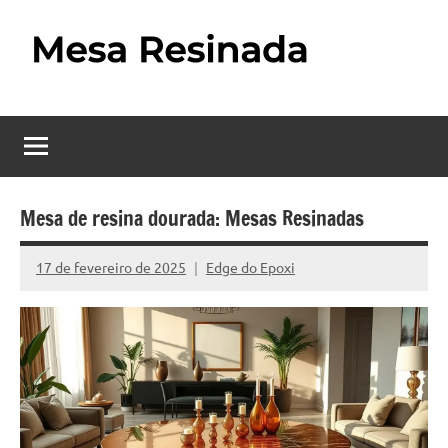
Pular
para
o
Mesa
Descubra
conteúdo
o
Resinada
fascinante
mundo
–
das
Como
mesas
Mesa de resina dourada: Mesas Resinadas
resinadas,
Fazer
onde
17 de fevereiro de 2025
Edge do Epoxi
Nenhum
uma
a
Comentário
elegância
Mesa
da
madeira
Resinada
se
Passo
encontra
com