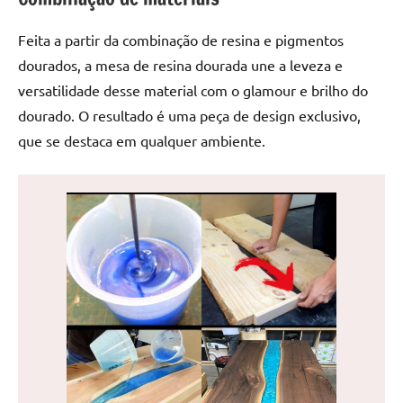
de
jantar
Feita a partir da combinação de resina e pigmentos
de
dourados, a mesa de resina dourada une a leveza e
resina
versatilidade desse material com o glamour e brilho do
e
dourado. O resultado é uma peça de design exclusivo,
as
que se destaca em qualquer ambiente.
inovadoras
mesas
cascata
resinadas.
Quer
esteja
à
procura
de
uma
mesa
redonda
para