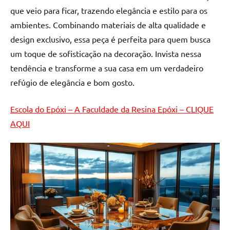
de
que veio para ficar, trazendo elegância e estilo para os
resinada
ambientes. Combinando materiais de alta qualidade e
de
design exclusivo, essa peça é perfeita para quem busca
alta
um toque de sofisticação na decoração. Invista nessa
qualidade,
tendência e transforme a sua casa em um verdadeiro
como
as
refúgio de elegância e bom gosto.
populares
River
Escola do Epóxi – A Faculdade da Resina Epóxi – CLIQUE
Tables
AQUI
e
mesas
de
tampinhas
resinadas.