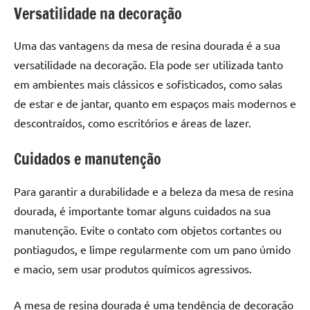
seu
Versatilidade na decoração
ambiente
com
Uma das vantagens da mesa de resina dourada é a sua
peças
versatilidade na decoração. Ela pode ser utilizada tanto
únicas.
em ambientes mais clássicos e sofisticados, como salas
Nosso
conteúdo
de estar e de jantar, quanto em espaços mais modernos e
é
descontraídos, como escritórios e áreas de lazer.
focado
em
Cuidados e manutenção
apresentar
as
Para garantir a durabilidade e a beleza da mesa de resina
melhores
dourada, é importante tomar alguns cuidados na sua
práticas
manutenção. Evite o contato com objetos cortantes ou
e
pontiagudos, e limpe regularmente com um pano úmido
tendências
e macio, sem usar produtos químicos agressivos.
para
criar
mesa
A mesa de resina dourada é uma tendência de decoração