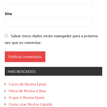
madeira
,
mesa
Site
de
resina
epoxi
,
mesa
Salvar meus dados neste navegador para a próxima
resinada
,
vez que eu comentar.
Mesas
de
madeira
resinadas
,
mesas
MAIS BUSCADOS:
resinadas
Curso de Resina Epoxi
Mesa de Resina é Boa
O que é Resina Epoxi
Como usar Resina Liquida