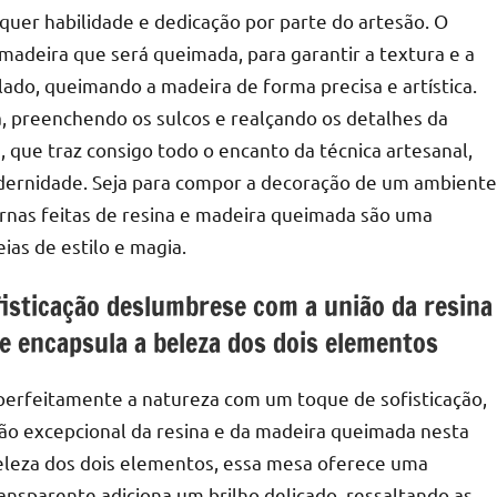
quer habilidade e dedicação por parte do artesão. O
madeira que será queimada, para garantir a textura e a
lado, queimando a madeira de forma precisa e artística.
, preenchendo os sulcos e realçando os detalhes da
 que traz consigo todo o encanto da técnica artesanal,
odernidade. Seja para compor a decoração de um ambiente
ernas feitas de resina e madeira queimada são uma
ias de estilo e magia.
fisticação deslumbrese com a união da resina
 encapsula a beleza dos dois elementos
perfeitamente a natureza com um toque de sofisticação,
ão excepcional da resina e da madeira queimada nesta
eleza dos dois elementos, essa mesa oferece uma
ransparente adiciona um brilho delicado, ressaltando as