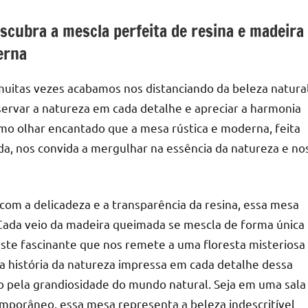
scubra a mescla perfeita de resina e madeira
erna
uitas vezes acabamos nos distanciando da beleza natura
servar a natureza em cada detalhe e apreciar a harmonia
o olhar encantado que a mesa rústica e moderna, feita
a, nos convida a mergulhar na essência da natureza e no
com a delicadeza e a transparência da resina, essa mesa
Cada veio da madeira queimada se mescla de forma única
raste fascinante que nos remete a uma floresta misteriosa
 história da natureza impressa em cada detalhe dessa
o pela grandiosidade do mundo natural. Seja em uma sala
mporâneo, essa mesa representa a beleza indescritível