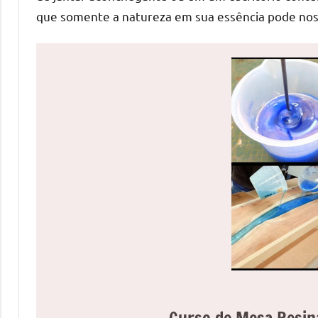
uma
que somente a natureza em sua essência pode nos
mesa
redonda
para
reuniões
ou
uma
mesa
de
jantar
para
8
lugares,
aqui
você
encontrará
tudo