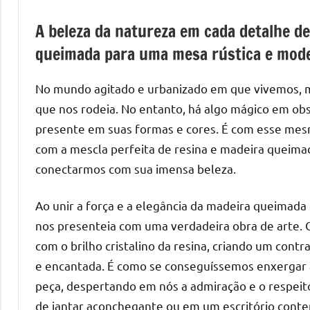
de
A beleza da natureza em cada detalhe de
mesas
de
queimada para uma mesa rústica e mod
jantar
de
No mundo agitado e urbanizado em que vivemos, m
resina
que nos rodeia. No entanto, há algo mágico em ob
e
presente em suas formas e cores. É com esse mesm
as
com a mescla perfeita de resina e madeira queimad
inovadoras
conectarmos com sua imensa beleza.
mesas
cascata
Ao unir a força e a elegância da madeira queimada 
resinadas.
nos presenteia com uma verdadeira obra de arte. 
Quer
com o brilho cristalino da resina, criando um cont
esteja
à
e encantada. É como se conseguíssemos enxergar a
procura
peça, despertando em nós a admiração e o respeit
de
de jantar aconchegante ou em um escritório conte