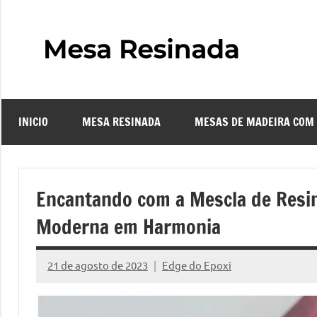
Pular
para
o
Mes
Descubra
conteúdo
o
Resi
fascinante
mundo
INICIO
MESA RESINADA
MESAS DE MADEIRA COM
das
–
mesas
resinadas,
Com
onde
Encantando com a Mescla de Resi
a
Faze
Moderna em Harmonia
elegância
da
uma
madeira
21 de agosto de 2023
Edge do Epoxi
Nenhum
se
Comentário
Mes
encontra
com