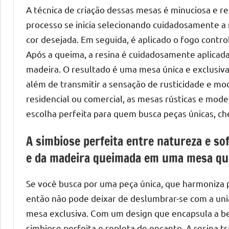
A técnica de criação dessas mesas é minuciosa e re
mesas
de
processo se inicia selecionando cuidadosamente a 
tampinhas
cor desejada. Em seguida, é aplicado o fogo contro
resinadas.
Após a queima, a resina é cuidadosamente aplicada
madeira. O resultado é uma mesa única e exclusiva,
além de transmitir a sensação de rusticidade e m
residencial ou comercial, as mesas rústicas e mod
escolha perfeita para quem busca peças únicas, che
A simbiose perfeita entre natureza e so
e da madeira queimada em uma mesa que
Se você busca por uma peça única, que harmoniza 
então não pode deixar de deslumbrar-se com a uni
mesa exclusiva. Com um design que encapsula a b
simbiose perfeita e repleta de encanto. A resina t