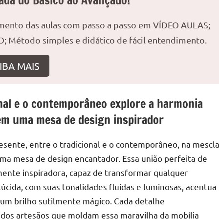
ada do Básico ao Avançado!
amento das aulas com passo a passo em VÍDEO AULAS;
; Método simples e didático de fácil entendimento.
r
IBA MAIS
nal e o contemporâneo explore a harmonia
 em uma mesa de design inspirador
esente, entre o tradicional e o contemporâneo, na mescl
ma mesa de design encantador. Essa união perfeita de
mente inspiradora, capaz de transformar qualquer
úcida, com suas tonalidades fluidas e luminosas, acentua
um brilho sutilmente mágico. Cada detalhe
 dos artesãos que moldam essa maravilha da mobília