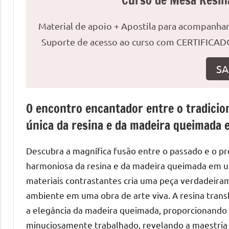
Curso de Mesa Resin
o
que
Material de apoio + Apostila para acompanh
precisa
Suporte de acesso ao curso com CERTIFICADO
para
transforma
SA
seu
ambiente
com
O encontro encantador entre o tradicio
peças
única da resina e da madeira queimada
únicas.
Nosso
conteúdo
Descubra a magnífica fusão entre o passado e o pr
é
harmoniosa da resina e da madeira queimada em u
focado
materiais contrastantes cria uma peça verdadeira
em
ambiente em uma obra de arte viva. A resina transl
apresentar
a elegância da madeira queimada, proporcionando 
as
minuciosamente trabalhado, revelando a maestria