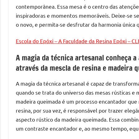
melhores
contemporânea. Essa mesa é o centro das atenções
práticas
inspiradoras e momentos memoráveis. Deixe-se sedu
e
o novo, e permita-se desfrutar da harmonia única 
tendências
para
criar
Escola do Epóxi – A Faculdade da Resina Epóxi – C
mesa
A magia da técnica artesanal conheça a
de
resinada
através da mescla de resina e madeira 
de
alta
A magia da técnica artesanal é capaz de transform
qualidade,
quando se trata do universo das mesas rústicas e m
como
madeira queimada é um processo encantador que re
as
resina, por sua vez, é responsável por trazer eleg
populares
aspecto rústico da madeira queimada. Essa combin
River
um contraste encantador e, ao mesmo tempo, equi
Tables
e