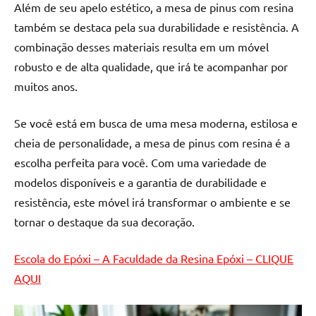
Além de seu apelo estético, a mesa de pinus com resina
de
resinada
também se destaca pela sua durabilidade e resistência. A
de
combinação desses materiais resulta em um móvel
alta
robusto e de alta qualidade, que irá te acompanhar por
qualidade,
muitos anos.
como
as
Se você está em busca de uma mesa moderna, estilosa e
populares
cheia de personalidade, a mesa de pinus com resina é a
River
Tables
escolha perfeita para você. Com uma variedade de
e
modelos disponíveis e a garantia de durabilidade e
mesas
resistência, este móvel irá transformar o ambiente e se
de
tornar o destaque da sua decoração.
tampinhas
resinadas.
Escola do Epóxi – A Faculdade da Resina Epóxi – CLIQUE
AQUI