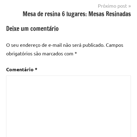
Post
Próximo post
com
Mesa de resina 6 lugares: Mesas Resinadas
resina
,
Mesa
Deixe um comentário
com
resina
epoxi
,
O seu endereço de e-mail não será publicado.
Campos
mesa
obrigatórios são marcados com
*
de
madeira
,
Comentário
*
Mesa
de
madeira
com
resina
,
Mesa
de
madeira
com