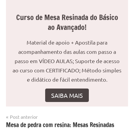
Curso de Mesa Resinada do Básico
ao Avançado!
Material de apoio + Apostila para
acompanhamento das aulas com passo a
passo em VÍDEO AULAS; Suporte de acesso
ao curso com CERTIFICADO; Método simples
e didático de fácil entendimento.
SAIBA MAIS
Navegação
Post anterior
Marcado
Mesa
Mesa de pedra com resina: Mesas Resinadas
de
com
resinada
mesa