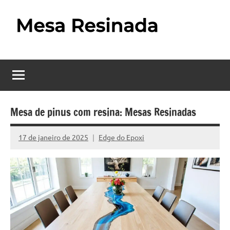
Pular
para
o
Mesa
Descubra
conteúdo
o
Resinada
fascinante
mundo
–
das
Como
mesas
Mesa de pinus com resina: Mesas Resinadas
resinadas,
Fazer
onde
17 de janeiro de 2025
Edge do Epoxi
Nenhum
uma
a
Comentário
elegância
Mesa
da
madeira
Resinada
se
Passo
encontra
com