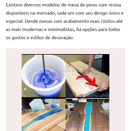
de
Existem diversos modelos de mesa de pinus com resina
jantar
disponíveis no mercado, cada um com seu design único e
de
especial. Desde mesas com acabamento mais rústico até
resina
as mais modernas e minimalistas, há opções para todos
e
os gostos e estilos de decoração.
as
inovadoras
mesas
cascata
resinadas.
Quer
esteja
à
procura
de
uma
mesa
redonda
para