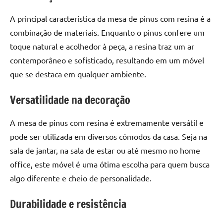
seu
ambiente
A principal característica da mesa de pinus com resina é a
com
combinação de materiais. Enquanto o pinus confere um
peças
toque natural e acolhedor à peça, a resina traz um ar
únicas.
contemporâneo e sofisticado, resultando em um móvel
Nosso
conteúdo
que se destaca em qualquer ambiente.
é
Versatilidade na decoração
focado
em
apresentar
A mesa de pinus com resina é extremamente versátil e
as
pode ser utilizada em diversos cômodos da casa. Seja na
melhores
sala de jantar, na sala de estar ou até mesmo no home
práticas
office, este móvel é uma ótima escolha para quem busca
e
algo diferente e cheio de personalidade.
tendências
para
Durabilidade e resistência
criar
mesa