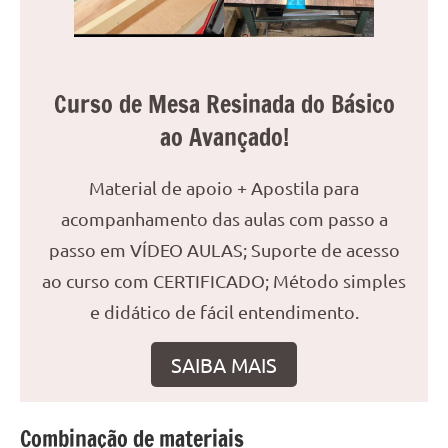
reuniões
ou
uma
mesa
Curso de Mesa Resinada do Básico
de
ao Avançado!
jantar
para
Material de apoio + Apostila para
8
lugares,
acompanhamento das aulas com passo a
aqui
passo em VÍDEO AULAS; Suporte de acesso
você
ao curso com CERTIFICADO; Método simples
encontrará
tudo
e didático de fácil entendimento.
o
que
SAIBA MAIS
precisa
para
transformar
Combinação de materiais