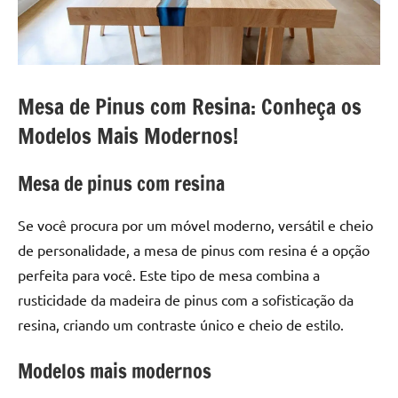
a
a
criatividade
passo
da
resina.
Explore
Mesa de Pinus com Resina: Conheça os
nossas
Modelos Mais Modernos!
dicas
e
inspirações
Mesa de pinus com resina
sobre
mesa
Se você procura por um móvel moderno, versátil e cheio
de
de personalidade, a mesa de pinus com resina é a opção
madeira
perfeita para você. Este tipo de mesa combina a
de
rusticidade da madeira de pinus com a sofisticação da
resina,
incluindo
resina, criando um contraste único e cheio de estilo.
designs
Modelos mais modernos
de
mesas