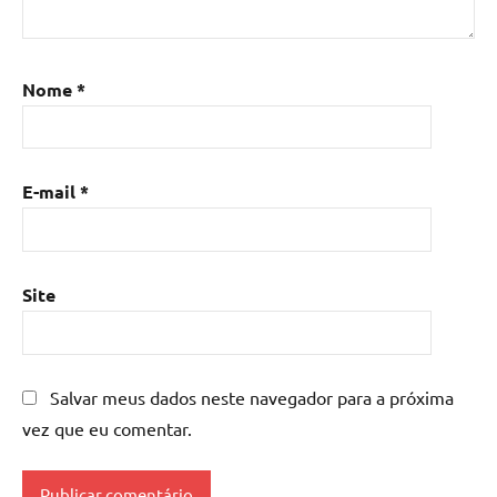
resina
epoxi
,
Mesa
de
Nome
*
resina
,
Mesa
de
E-mail
*
resina
com
madeira
,
mesa
Site
de
resina
epoxi
,
mesa
Salvar meus dados neste navegador para a próxima
resinada
,
vez que eu comentar.
Mesas
de
madeira