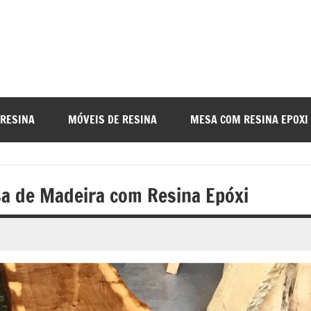
a
nada
 RESINA
MÓVEIS DE RESINA
MESA COM RESINA EPOXI
o
a de Madeira com Resina Epóxi
r
a