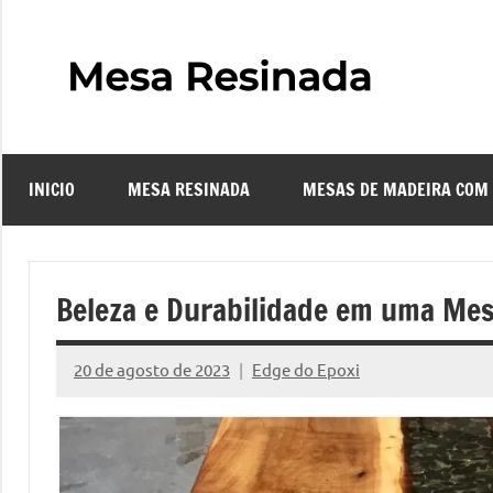
Pular
para
o
Mes
Descubra
conteúdo
o
Resi
fascinante
mundo
INICIO
MESA RESINADA
MESAS DE MADEIRA COM
das
–
mesas
resinadas,
Com
onde
Beleza e Durabilidade em uma Mes
a
Faze
elegância
20 de agosto de 2023
Edge do Epoxi
da
Nenhum
uma
madeira
Comentário
se
Mes
encontra
com