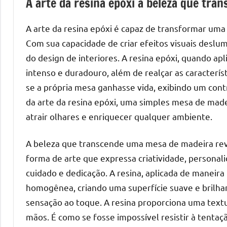
A arte da resina epóxi a beleza que tr
de
mesas
A arte da resina epóxi é capaz de transformar um
de
Com sua capacidade de criar efeitos visuais deslu
jantar
do design de interiores. A resina epóxi, quando ap
de
intenso e duradouro, além de realçar as caracterís
resina
se a própria mesa ganhasse vida, exibindo um contr
e
da arte da resina epóxi, uma simples mesa de mad
as
inovadoras
atrair olhares e enriquecer qualquer ambiente.
mesas
cascata
A beleza que transcende uma mesa de madeira reve
resinadas.
forma de arte que expressa criatividade, personali
Quer
cuidado e dedicação. A resina, aplicada de maneira 
esteja
homogênea, criando uma superfície suave e brilha
à
sensação ao toque. A resina proporciona uma textu
procura
mãos. É como se fosse impossível resistir à tentaçã
de