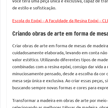
melhores
você terá uma peça única e exclusiva, capaz de t
práticas
de estilo e sofisticação.
e
tendências
Escola do Epóxi – A Faculdade da Resina Epóxi – C
para
criar
Criando obras de arte em forma de mesa
mesa
de
Criar obras de arte em forma de mesas de madeira
resinada
cuidadosamente elaborada, levando em conta não
de
valor estético. Utilizando diferentes tipos de madei
alta
combinadas com a resina epóxi, consigo dar vida a
qualidade,
minuciosamente pensado, desde a escolha da cor d
como
mesa seja única e exclusiva. Ao criar essas peças,
as
buscando sempre novas formas e cores para expres
populares
River
Transformar a madeira em obras de arte por meio 
Tables
e
selecionando as melhores tábuas de madeira, obser