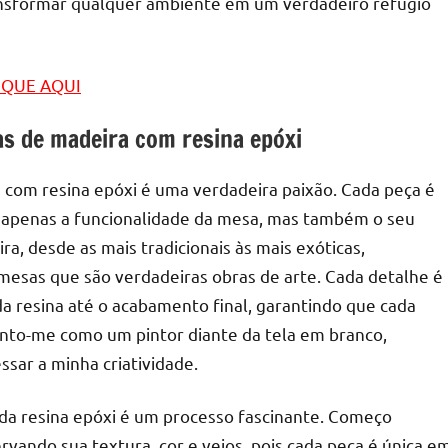
ransformar qualquer ambiente em um verdadeiro refúgio
LIQUE AQUI
s de madeira com resina epóxi
 com resina epóxi é uma verdadeira paixão. Cada peça é
 apenas a funcionalidade da mesa, mas também o seu
ra, desde as mais tradicionais às mais exóticas,
 mesas que são verdadeiras obras de arte. Cada detalhe é
a resina até o acabamento final, garantindo que cada
 sinto-me como um pintor diante da tela em branco,
sar a minha criatividade.
da resina epóxi é um processo fascinante. Começo
vando sua textura, cor e veios, pois cada peça é única e