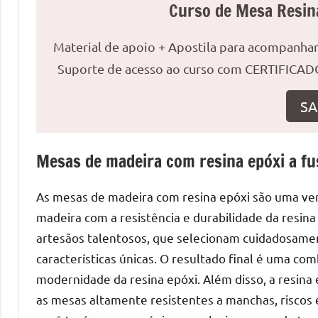
o
Curso de Mesa Resin
que
precisa
Material de apoio + Apostila para acompanh
para
Suporte de acesso ao curso com CERTIFICADO
transforma
seu
SA
ambiente
com
peças
Mesas de madeira com resina epóxi a fus
únicas.
Nosso
As mesas de madeira com resina epóxi são uma ver
conteúdo
madeira com a resistência e durabilidade da resin
é
artesãos talentosos, que selecionam cuidadosame
focado
características únicas. O resultado final é uma com
em
modernidade da resina epóxi. Além disso, a resina
apresentar
as mesas altamente resistentes a manchas, riscos
as