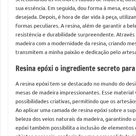
mesas
sua essência. Em seguida, dou forma à mesa, esculp
de
desejada. Depois, é hora de dar vida à peça, utiliz
tampinhas
formas peculiares. A resina, além de garantir a b
resinadas.
resistência e durabilidade surpreendente. Através 
madeira com a modernidade da resina, criando mes
transmitem a minha paixão e dedicação pelo artes
Resina epóxi o ingrediente secreto par
A resina epóxi tem se destacado no mundo do desig
mesas de madeira impressionantes. Esse material v
possibilidades criativas, permitindo que os artesão
Ao aplicar uma camada de resina epóxi sobre a sup
beleza dos veios naturais da madeira, garantindo u
epóxi também possibilita a inclusão de elementos 