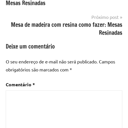
Mesas Resinadas
mesa
Post
com
resina
,
Próximo post
Mesa
Mesa de madeira com resina como fazer: Mesas
com
Resinadas
resina
epoxi
,
Deixe um comentário
mesa
de
O seu endereço de e-mail não será publicado.
Campos
madeira
,
obrigatórios são marcados com
*
Mesa
de
Comentário
*
madeira
com
resina
,
Mesa
de
madeira
com