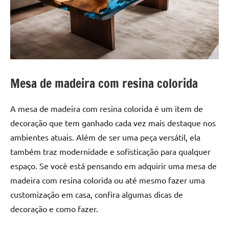
a
a
criatividade
passo
da
resina.
Explore
nossas
dicas
Mesa de madeira com resina colorida
e
inspirações
A mesa de madeira com resina colorida é um item de
sobre
decoração que tem ganhado cada vez mais destaque nos
mesa
ambientes atuais. Além de ser uma peça versátil, ela
de
madeira
também traz modernidade e sofisticação para qualquer
de
espaço. Se você está pensando em adquirir uma mesa de
resina,
madeira com resina colorida ou até mesmo fazer uma
incluindo
customização em casa, confira algumas dicas de
designs
decoração e como fazer.
de
mesas