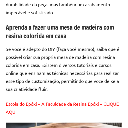
de
durabilidade da peça, mas também um acabamento
resinada
impecável e sofisticado.
de
alta
Aprenda a fazer uma mesa de madeira com
qualidade,
resina colorida em casa
como
as
Se você é adepto do DIY (faça você mesmo), saiba que é
populares
possível criar sua própria mesa de madeira com resina
River
colorida em casa. Existem diversos tutoriais e cursos
Tables
e
online que ensinam as técnicas necessárias para realizar
mesas
esse tipo de customização, permitindo que você deixe a
de
sua criatividade fluir.
tampinhas
resinadas.
Escola do Epóxi – A Faculdade da Resina Epóxi – CLIQUE
AQUI