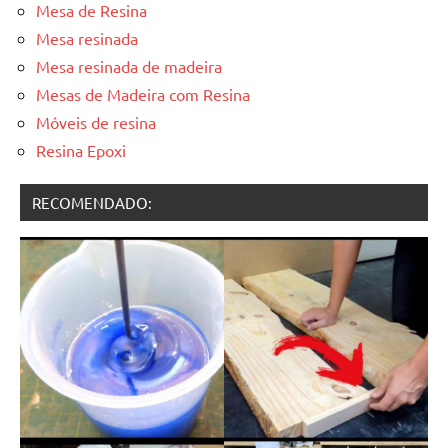
Mesa de Resina
Mesa resinada
Mesa resinada de madeira
Mesas de Madeira com Resina
Móveis de resina
Resina Epoxi
RECOMENDADO: