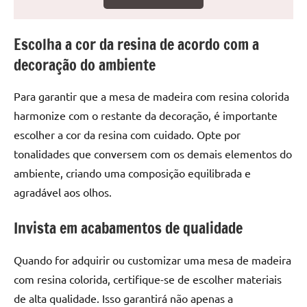
seu
ambiente
com
Escolha a cor da resina de acordo com a
peças
decoração do ambiente
únicas.
Nosso
Para garantir que a mesa de madeira com resina colorida
conteúdo
harmonize com o restante da decoração, é importante
é
escolher a cor da resina com cuidado. Opte por
focado
em
tonalidades que conversem com os demais elementos do
apresentar
ambiente, criando uma composição equilibrada e
as
agradável aos olhos.
melhores
práticas
Invista em acabamentos de qualidade
e
tendências
Quando for adquirir ou customizar uma mesa de madeira
para
com resina colorida, certifique-se de escolher materiais
criar
de alta qualidade. Isso garantirá não apenas a
mesa