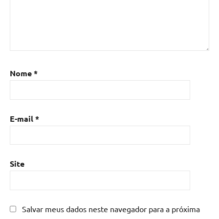
resina
epoxi
,
Mesa
de
resina
,
Mesa
Nome
*
de
resina
com
madeira
,
E-mail
*
mesa
de
resina
epoxi
,
Site
mesa
resinada
,
Mesas
de
Salvar meus dados neste navegador para a próxima