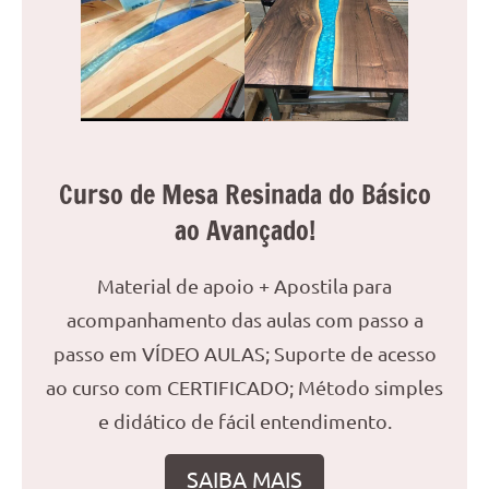
reuniões
ou
uma
mesa
de
jantar
para
Curso de Mesa Resinada do Básico
8
ao Avançado!
lugares,
aqui
você
Material de apoio + Apostila para
encontrará
acompanhamento das aulas com passo a
tudo
passo em VÍDEO AULAS; Suporte de acesso
o
ao curso com CERTIFICADO; Método simples
que
precisa
e didático de fácil entendimento.
para
transformar
SAIBA MAIS