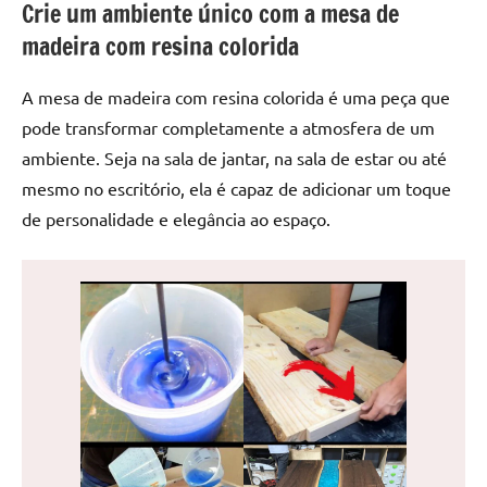
Crie um ambiente único com a mesa de
de
jantar
madeira com resina colorida
de
resina
A mesa de madeira com resina colorida é uma peça que
e
pode transformar completamente a atmosfera de um
as
ambiente. Seja na sala de jantar, na sala de estar ou até
inovadoras
mesmo no escritório, ela é capaz de adicionar um toque
mesas
de personalidade e elegância ao espaço.
cascata
resinadas.
Quer
esteja
à
procura
de
uma
mesa
redonda
para