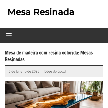
Pular
para
o
Mesa
Descubra
conteúdo
o
Resinada
fascinante
mundo
–
das
Como
mesas
Mesa de madeira com resina colorida: Mesas
resinadas,
Resinadas
Fazer
onde
uma
a
5 de janeiro de 2025
Edge do Epoxi
Nenhum
elegância
Mesa
Comentário
da
madeira
Resinada
se
Passo
encontra
com