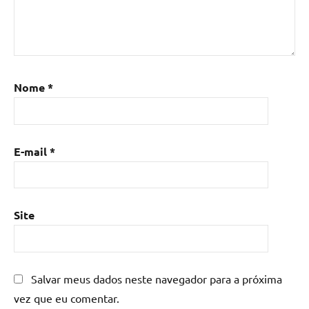
epoxi
,
Mesa
de
resina
,
Mesa
Nome
*
de
resina
com
madeira
,
E-mail
*
mesa
de
resina
epoxi
,
Site
mesa
resinada
,
Mesas
de
Salvar meus dados neste navegador para a próxima
madeira
vez que eu comentar.