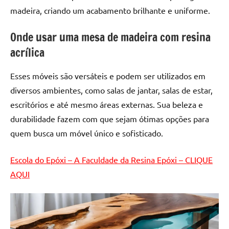
de
madeira, criando um acabamento brilhante e uniforme.
resinada
de
Onde usar uma mesa de madeira com resina
alta
acrílica
qualidade,
como
Esses móveis são versáteis e podem ser utilizados em
as
diversos ambientes, como salas de jantar, salas de estar,
populares
escritórios e até mesmo áreas externas. Sua beleza e
River
Tables
durabilidade fazem com que sejam ótimas opções para
e
quem busca um móvel único e sofisticado.
mesas
de
Escola do Epóxi – A Faculdade da Resina Epóxi – CLIQUE
tampinhas
AQUI
resinadas.