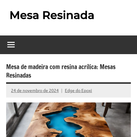
Pular
para
o
Mesa
Descubra
conteúdo
o
Resinada
fascinante
mundo
–
das
Como
mesas
Mesa de madeira com resina acrílica: Mesas
resinadas,
Resinadas
Fazer
onde
uma
a
24 de novembro de 2024
Edge do Epoxi
Nenhum
elegância
Mesa
Comentário
da
madeira
Resinada
se
Passo
encontra
com