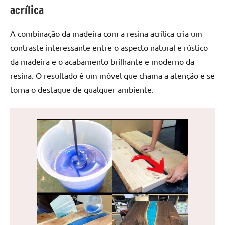
de
acrílica
jantar
de
A combinação da madeira com a resina acrílica cria um
resina
contraste interessante entre o aspecto natural e rústico
e
da madeira e o acabamento brilhante e moderno da
as
resina. O resultado é um móvel que chama a atenção e se
inovadoras
torna o destaque de qualquer ambiente.
mesas
cascata
resinadas.
Quer
esteja
à
procura
de
uma
mesa
redonda
para