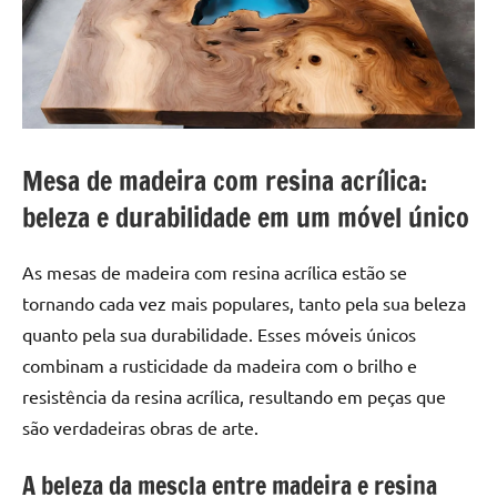
a
a
criatividade
passo
da
resina.
Explore
nossas
dicas
Mesa de madeira com resina acrílica:
e
beleza e durabilidade em um móvel único
inspirações
sobre
mesa
As mesas de madeira com resina acrílica estão se
de
tornando cada vez mais populares, tanto pela sua beleza
madeira
quanto pela sua durabilidade. Esses móveis únicos
de
combinam a rusticidade da madeira com o brilho e
resina,
resistência da resina acrílica, resultando em peças que
incluindo
são verdadeiras obras de arte.
designs
de
A beleza da mescla entre madeira e resina
mesas