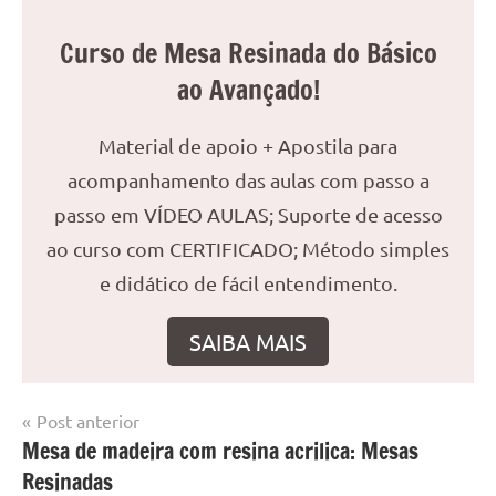
Curso de Mesa Resinada do Básico
ao Avançado!
Material de apoio + Apostila para
acompanhamento das aulas com passo a
passo em VÍDEO AULAS; Suporte de acesso
ao curso com CERTIFICADO; Método simples
e didático de fácil entendimento.
SAIBA MAIS
Navegação
Post anterior
Marcado
Mesa
Mesa de madeira com resina acrilica: Mesas
de
com
resinada
Resinadas
mesa
Post