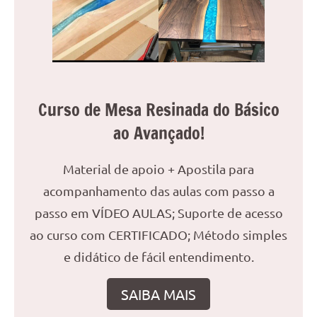
reuniões
ou
uma
mesa
de
jantar
Curso de Mesa Resinada do Básico
para
ao Avançado!
8
lugares,
aqui
Material de apoio + Apostila para
você
acompanhamento das aulas com passo a
encontrará
passo em VÍDEO AULAS; Suporte de acesso
tudo
ao curso com CERTIFICADO; Método simples
o
que
e didático de fácil entendimento.
precisa
para
SAIBA MAIS
transformar