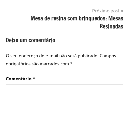
com
resina
,
Próximo post
Mesa
Mesa de resina com brinquedos: Mesas
com
Resinadas
resina
epoxi
,
Deixe um comentário
mesa
de
O seu endereço de e-mail não será publicado.
Campos
madeira
,
obrigatórios são marcados com
*
Mesa
de
Comentário
*
madeira
com
resina
,
Mesa
de
madeira
com
resina