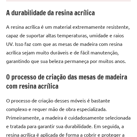
seu
ambiente
A durabilidade da resina acrílica
com
peças
A resina acrílica é um material extremamente resistente,
únicas.
capaz de suportar altas temperaturas, umidade e raios
Nosso
UV. Isso faz com que as mesas de madeira com resina
conteúdo
acrílica sejam muito duráveis e de fácil manutenção,
é
focado
garantindo que sua beleza permaneça por muitos anos.
em
apresentar
O processo de criação das mesas de madeira
as
com resina acrílica
melhores
práticas
O processo de criação desses móveis é bastante
e
complexo e requer mão de obra especializada.
tendências
Primeiramente, a madeira é cuidadosamente selecionada
para
e tratada para garantir sua durabilidade. Em seguida, a
criar
mesa
resina acrílica é aplicada de forma a cobrir e proteger a