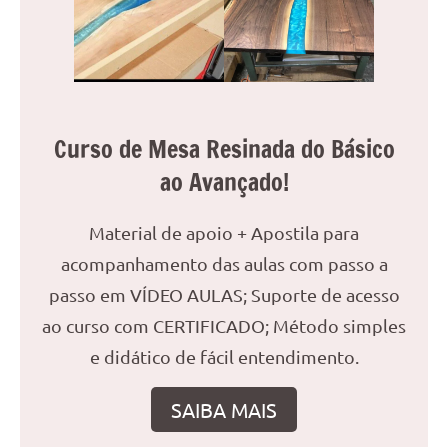
reuniões
ou
uma
mesa
de
jantar
Curso de Mesa Resinada do Básico
para
ao Avançado!
8
lugares,
Material de apoio + Apostila para
aqui
você
acompanhamento das aulas com passo a
encontrará
passo em VÍDEO AULAS; Suporte de acesso
tudo
ao curso com CERTIFICADO; Método simples
o
e didático de fácil entendimento.
que
precisa
para
SAIBA MAIS
transformar