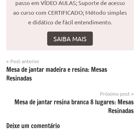
passo em VÍDEO AULAS; Suporte de acesso
ao curso com CERTIFICADO; Método simples
e didático de fácil entendimento.
SAIBA MAIS
Navegação
Post anterior
Marcado
Mesa
Mesa de jantar madeira e resina: Mesas
de
com
resinada
Resinadas
mesa
Post
com
resina
,
Próximo post
Mesa
Mesa de jantar resina branca 8 lugares: Mesas
com
Resinadas
resina
epoxi
,
Deixe um comentário
mesa
de