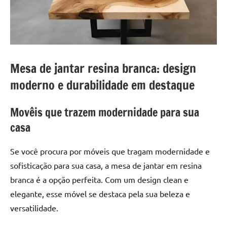
a
a
criatividade
passo
da
resina.
Explore
nossas
Mesa de jantar resina branca: design
dicas
moderno e durabilidade em destaque
e
inspirações
Movêis que trazem modernidade para sua
sobre
mesa
casa
de
madeira
Se você procura por móveis que tragam modernidade e
de
sofisticação para sua casa, a mesa de jantar em resina
resina,
branca é a opção perfeita. Com um design clean e
incluindo
elegante, esse móvel se destaca pela sua beleza e
designs
versatilidade.
de
mesas