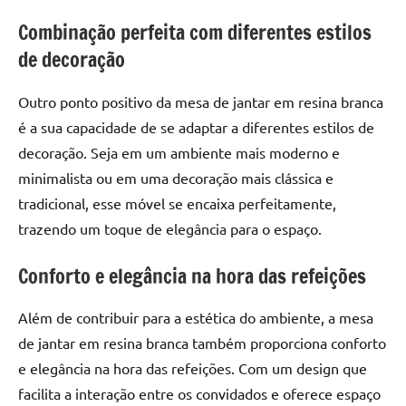
seu
ambiente
Combinação perfeita com diferentes estilos
com
de decoração
peças
únicas.
Outro ponto positivo da mesa de jantar em resina branca
Nosso
é a sua capacidade de se adaptar a diferentes estilos de
conteúdo
decoração. Seja em um ambiente mais moderno e
é
minimalista ou em uma decoração mais clássica e
focado
em
tradicional, esse móvel se encaixa perfeitamente,
apresentar
trazendo um toque de elegância para o espaço.
as
melhores
Conforto e elegância na hora das refeições
práticas
e
Além de contribuir para a estética do ambiente, a mesa
tendências
de jantar em resina branca também proporciona conforto
para
e elegância na hora das refeições. Com um design que
criar
facilita a interação entre os convidados e oferece espaço
mesa