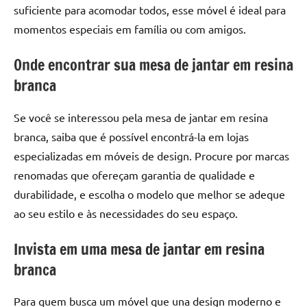
de
suficiente para acomodar todos, esse móvel é ideal para
resinada
momentos especiais em família ou com amigos.
de
alta
Onde encontrar sua mesa de jantar em resina
qualidade,
branca
como
as
Se você se interessou pela mesa de jantar em resina
populares
branca, saiba que é possível encontrá-la em lojas
River
especializadas em móveis de design. Procure por marcas
Tables
e
renomadas que ofereçam garantia de qualidade e
mesas
durabilidade, e escolha o modelo que melhor se adeque
de
ao seu estilo e às necessidades do seu espaço.
tampinhas
resinadas.
Invista em uma mesa de jantar em resina
branca
Para quem busca um móvel que una design moderno e