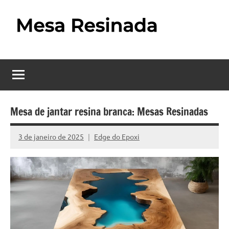
Pular
para
o
Mesa
Descubra
conteúdo
o
Resinada
fascinante
mundo
–
das
Como
mesas
Mesa de jantar resina branca: Mesas Resinadas
resinadas,
Fazer
onde
3 de janeiro de 2025
Edge do Epoxi
Nenhum
uma
a
Comentário
elegância
Mesa
da
madeira
Resinada
se
Passo
encontra
com