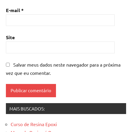
com
madeira
,
E-mail
*
mesa
de
resina
epoxi
,
Site
mesa
resinada
,
Mesas
de
Salvar meus dados neste navegador para a próxima
madeira
vez que eu comentar.
resinadas
,
mesas
resinadas
MAIS BUSCADOS:
Curso de Resina Epoxi