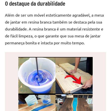
O destaque da durabilidade
de
jantar
Além de ser um móvel esteticamente agradável, a mesa
de
resina
de jantar em resina branca também se destaca pela sua
e
durabilidade. A resina branca é um material resistente e
as
de fácil limpeza, o que garante que sua mesa de jantar
inovadoras
permaneça bonita e intacta por muito tempo.
mesas
cascata
resinadas.
Quer
esteja
à
procura
de
uma
mesa
redonda
para