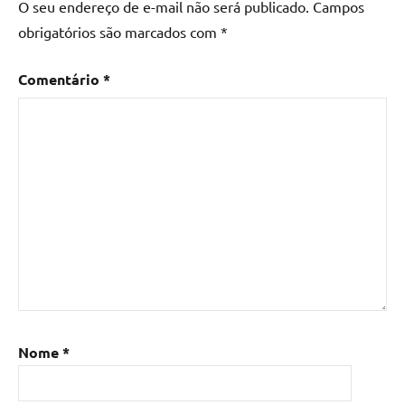
O seu endereço de e-mail não será publicado.
Campos
madeira
,
obrigatórios são marcados com
*
Mesa
de
Comentário
*
madeira
com
resina
,
Mesa
de
madeira
com
resina
epoxi
,
Mesa
de
resina
,
Mesa
Nome
*
de
resina