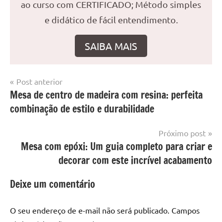
ao curso com CERTIFICADO; Método simples
e didático de fácil entendimento.
SAIBA MAIS
Navegação
Post anterior
Marcado
Mesa
Mesa de centro de madeira com resina: perfeita
de
com
resinada
combinação de estilo e durabilidade
mesa
Post
com
resina
,
Próximo post
Mesa
Mesa com epóxi: Um guia completo para criar e
com
decorar com este incrível acabamento
resina
epoxi
,
Deixe um comentário
mesa
de
O seu endereço de e-mail não será publicado.
Campos
madeira
,