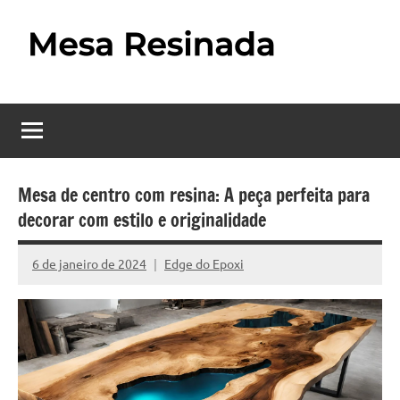
Pular
para
o
Mesa
Descubra
conteúdo
o
Resinada
fascinante
mundo
–
das
Como
mesas
Mesa de centro com resina: A peça perfeita para
resinadas,
decorar com estilo e originalidade
Fazer
onde
uma
a
6 de janeiro de 2024
Edge do Epoxi
Nenhum
elegância
Mesa
Comentário
da
madeira
Resinada
se
Passo
encontra
com