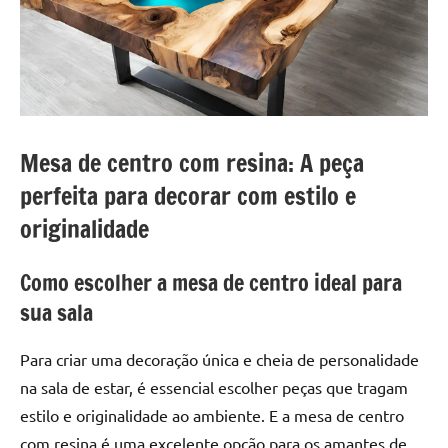
a
a
criatividade
passo
da
resina.
Explore
nossas
dicas
Mesa de centro com resina: A peça
e
perfeita para decorar com estilo e
inspirações
sobre
originalidade
mesa
de
Como escolher a mesa de centro ideal para
madeira
sua sala
de
resina,
Para criar uma decoração única e cheia de personalidade
incluindo
na sala de estar, é essencial escolher peças que tragam
designs
de
estilo e originalidade ao ambiente. E a mesa de centro
mesas
com resina é uma excelente opção para os amantes de