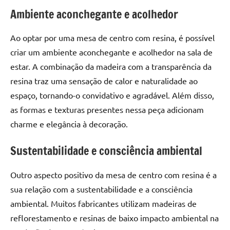
de
Ambiente aconchegante e acolhedor
resinada
de
Ao optar por uma mesa de centro com resina, é possível
alta
criar um ambiente aconchegante e acolhedor na sala de
qualidade,
estar. A combinação da madeira com a transparência da
como
as
resina traz uma sensação de calor e naturalidade ao
populares
espaço, tornando-o convidativo e agradável. Além disso,
River
as formas e texturas presentes nessa peça adicionam
Tables
charme e elegância à decoração.
e
mesas
Sustentabilidade e consciência ambiental
de
tampinhas
Outro aspecto positivo da mesa de centro com resina é a
resinadas.
sua relação com a sustentabilidade e a consciência
ambiental. Muitos fabricantes utilizam madeiras de
reflorestamento e resinas de baixo impacto ambiental na