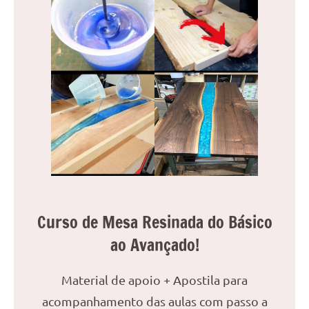
reuniões
ou
uma
mesa
de
jantar
para
8
lugares,
aqui
você
encontrará
tudo
Curso de Mesa Resinada do Básico
o
ao Avançado!
que
precisa
para
Material de apoio + Apostila para
transformar
acompanhamento das aulas com passo a