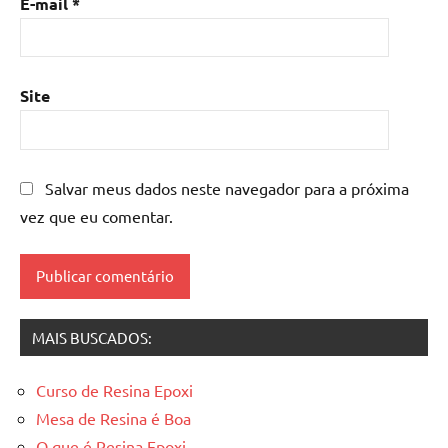
E-mail
*
mesa
de
resina
epoxi
,
Site
mesa
resinada
,
Mesas
de
Salvar meus dados neste navegador para a próxima
madeira
vez que eu comentar.
resinadas
,
mesas
resinadas
MAIS BUSCADOS:
Curso de Resina Epoxi
Mesa de Resina é Boa
O que é Resina Epoxi