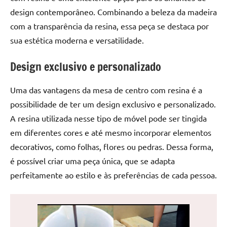
de
design contemporâneo. Combinando a beleza da madeira
jantar
com a transparência da resina, essa peça se destaca por
de
sua estética moderna e versatilidade.
resina
e
Design exclusivo e personalizado
as
inovadoras
Uma das vantagens da mesa de centro com resina é a
mesas
cascata
possibilidade de ter um design exclusivo e personalizado.
resinadas.
A resina utilizada nesse tipo de móvel pode ser tingida
Quer
em diferentes cores e até mesmo incorporar elementos
esteja
decorativos, como folhas, flores ou pedras. Dessa forma,
à
é possível criar uma peça única, que se adapta
procura
perfeitamente ao estilo e às preferências de cada pessoa.
de
uma
mesa
redonda
para