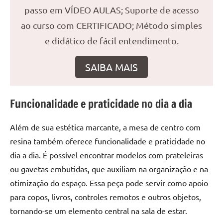
seu
passo em VÍDEO AULAS; Suporte de acesso
ambiente
ao curso com CERTIFICADO; Método simples
com
peças
e didático de fácil entendimento.
únicas.
Nosso
SAIBA MAIS
conteúdo
é
focado
Funcionalidade e praticidade no dia a dia
em
apresentar
Além de sua estética marcante, a mesa de centro com
as
resina também oferece funcionalidade e praticidade no
melhores
dia a dia. É possível encontrar modelos com prateleiras
práticas
ou gavetas embutidas, que auxiliam na organização e na
e
tendências
otimização do espaço. Essa peça pode servir como apoio
para
para copos, livros, controles remotos e outros objetos,
criar
tornando-se um elemento central na sala de estar.
mesa