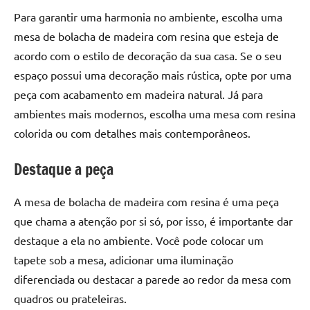
seu
Para garantir uma harmonia no ambiente, escolha uma
ambiente
mesa de bolacha de madeira com resina que esteja de
com
peças
acordo com o estilo de decoração da sua casa. Se o seu
únicas.
espaço possui uma decoração mais rústica, opte por uma
Nosso
peça com acabamento em madeira natural. Já para
conteúdo
ambientes mais modernos, escolha uma mesa com resina
é
colorida ou com detalhes mais contemporâneos.
focado
em
Destaque a peça
apresentar
as
A mesa de bolacha de madeira com resina é uma peça
melhores
práticas
que chama a atenção por si só, por isso, é importante dar
e
destaque a ela no ambiente. Você pode colocar um
tendências
tapete sob a mesa, adicionar uma iluminação
para
diferenciada ou destacar a parede ao redor da mesa com
criar
quadros ou prateleiras.
mesa