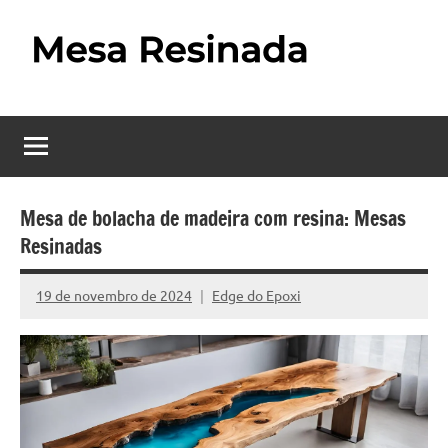
Pular
para
o
Mesa
Descubra
conteúdo
o
Resinada
fascinante
mundo
–
das
Como
mesas
Mesa de bolacha de madeira com resina: Mesas
resinadas,
Resinadas
Fazer
onde
uma
a
19 de novembro de 2024
Edge do Epoxi
Nenhum
elegância
Mesa
Comentário
da
madeira
Resinada
se
Passo
encontra
com