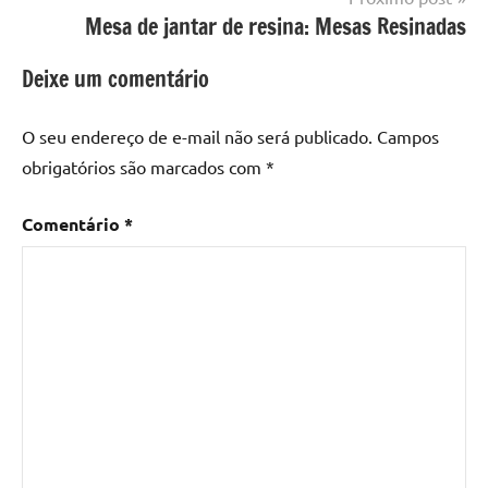
Mesa
Mesa de jantar de resina: Mesas Resinadas
com
resina
Deixe um comentário
epoxi
,
mesa
O seu endereço de e-mail não será publicado.
Campos
de
obrigatórios são marcados com
*
madeira
,
Mesa
Comentário
*
de
madeira
com
resina
,
Mesa
de
madeira
com
resina
epoxi
,