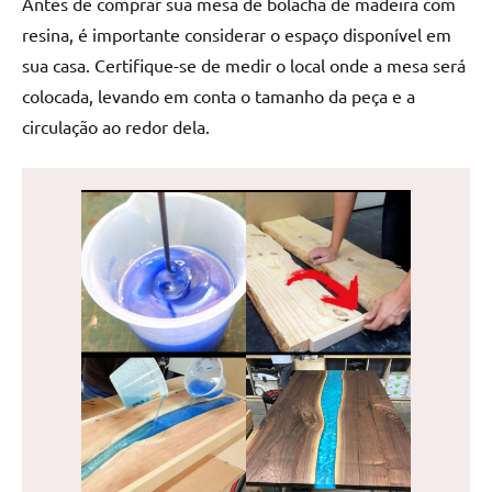
Antes de comprar sua mesa de bolacha de madeira com
de
resina, é importante considerar o espaço disponível em
jantar
sua casa. Certifique-se de medir o local onde a mesa será
de
resina
colocada, levando em conta o tamanho da peça e a
e
circulação ao redor dela.
as
inovadoras
mesas
cascata
resinadas.
Quer
esteja
à
procura
de
uma
mesa
redonda
para