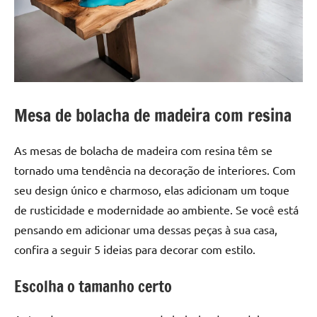
a
a
criatividade
passo
da
resina.
Explore
nossas
dicas
Mesa de bolacha de madeira com resina
e
inspirações
As mesas de bolacha de madeira com resina têm se
sobre
tornado uma tendência na decoração de interiores. Com
mesa
seu design único e charmoso, elas adicionam um toque
de
madeira
de rusticidade e modernidade ao ambiente. Se você está
de
pensando em adicionar uma dessas peças à sua casa,
resina,
confira a seguir 5 ideias para decorar com estilo.
incluindo
designs
Escolha o tamanho certo
de
mesas