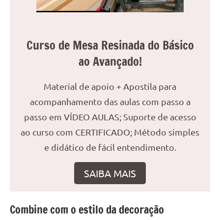
reuniões
ou
uma
Curso de Mesa Resinada do Básico
mesa
de
ao Avançado!
jantar
para
Material de apoio + Apostila para
8
acompanhamento das aulas com passo a
lugares,
aqui
passo em VÍDEO AULAS; Suporte de acesso
você
ao curso com CERTIFICADO; Método simples
encontrará
e didático de fácil entendimento.
tudo
o
SAIBA MAIS
que
precisa
para
Combine com o estilo da decoração
transformar