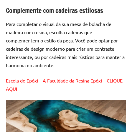
de
Complemente com cadeiras estilosas
resinada
de
Para completar o visual da sua mesa de bolacha de
alta
qualidade,
madeira com resina, escolha cadeiras que
como
complementem o estilo da peça. Você pode optar por
as
cadeiras de design moderno para criar um contraste
populares
interessante, ou por cadeiras mais rústicas para manter a
River
harmonia no ambiente.
Tables
e
Escola do Epóxi – A Faculdade da Resina Epóxi – CLIQUE
mesas
de
AQUI
tampinhas
resinadas.