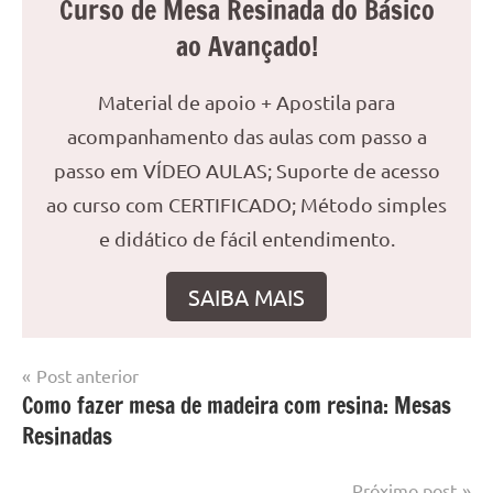
Curso de Mesa Resinada do Básico
ao Avançado!
Material de apoio + Apostila para
acompanhamento das aulas com passo a
passo em VÍDEO AULAS; Suporte de acesso
ao curso com CERTIFICADO; Método simples
e didático de fácil entendimento.
SAIBA MAIS
Navegação
Post anterior
Marcado
Mesa
Como fazer mesa de madeira com resina: Mesas
de
com
resinada
Resinadas
mesa
Post
com
resina
,
Próximo post