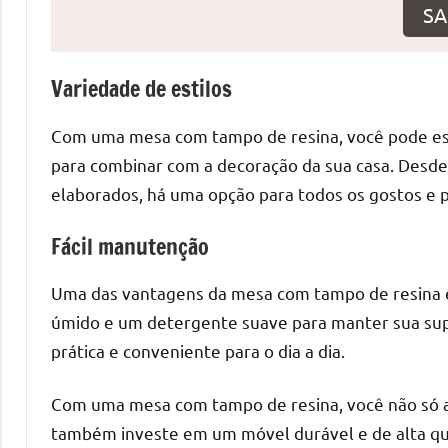
o
SA
que
precisa
Variedade de estilos
para
transforma
Com uma mesa com tampo de resina, você pode es
seu
ambiente
para combinar com a decoração da sua casa. Desd
com
elaborados, há uma opção para todos os gostos e p
peças
únicas.
Fácil manutenção
Nosso
Uma das vantagens da mesa com tampo de resina é
conteúdo
é
úmido e um detergente suave para manter sua sup
focado
prática e conveniente para o dia a dia.
em
apresentar
Com uma mesa com tampo de resina, você não só 
as
também investe em um móvel durável e de alta qua