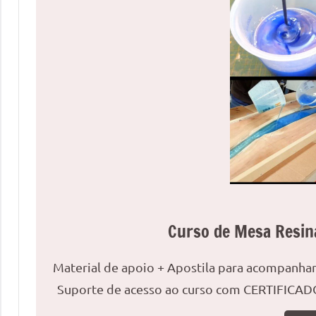
uma
mesa
redonda
para
reuniões
ou
uma
mesa
de
jantar
para
8
Curso de Mesa Resin
lugares,
aqui
você
Material de apoio + Apostila para acompanh
encontrará
Suporte de acesso ao curso com CERTIFICADO
tudo