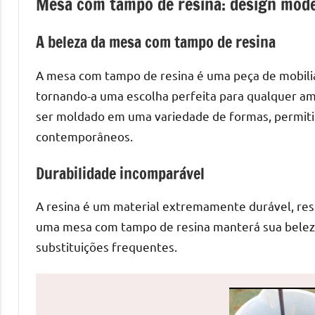
Mesa com tampo de resina: design mode
de
mesas
A beleza da mesa com tampo de resina
de
jantar
A mesa com tampo de resina é uma peça de mobili
de
tornando-a uma escolha perfeita para qualquer amb
resina
ser moldado em uma variedade de formas, permiti
e
contemporâneos.
as
inovadoras
Durabilidade incomparável
mesas
cascata
A resina é um material extremamente durável, resis
resinadas.
uma mesa com tampo de resina manterá sua beleza
Quer
substituições frequentes.
esteja
à
procura
de