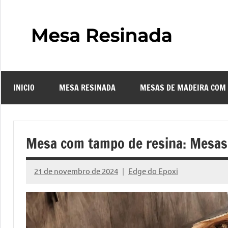
Pular
para
o
Mes
Descubra
conteúdo
o
Resi
fascinante
mundo
INICIO
MESA RESINADA
MESAS DE MADEIRA COM
das
–
mesas
resinadas,
Com
onde
Mesa com tampo de resina: Mesas
a
Faze
elegância
21 de novembro de 2024
Edge do Epoxi
da
Nenhum
uma
madeira
Comentário
se
Mes
encontra
com