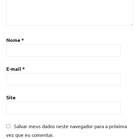
resina
epoxi
,
Mesa
de
resina
,
Nome
*
Mesa
de
resina
com
E-mail
*
madeira
,
mesa
de
resina
Site
epoxi
,
mesa
resinada
,
Salvar meus dados neste navegador para a próxima
Mesas
de
vez que eu comentar.