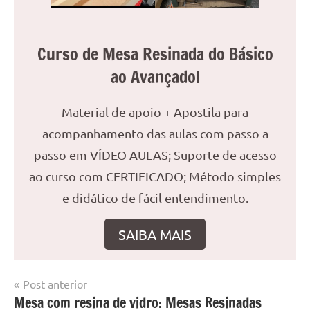
Curso de Mesa Resinada do Básico
ao Avançado!
Material de apoio + Apostila para
acompanhamento das aulas com passo a
passo em VÍDEO AULAS; Suporte de acesso
ao curso com CERTIFICADO; Método simples
e didático de fácil entendimento.
SAIBA MAIS
Navegação
Post anterior
Marcado
Mesa
Mesa com resina de vidro: Mesas Resinadas
de
com
resinada