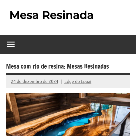
Pular
para
o
Mesa
Descubra
conteúdo
o
Resinada
fascinante
mundo
–
das
Como
mesas
Mesa com rio de resina: Mesas Resinadas
resinadas,
Fazer
onde
24 de dezembro de 2024
Edge do Epoxi
Nenhum
uma
a
Comentário
elegância
Mesa
da
madeira
Resinada
se
Passo
encontra
com