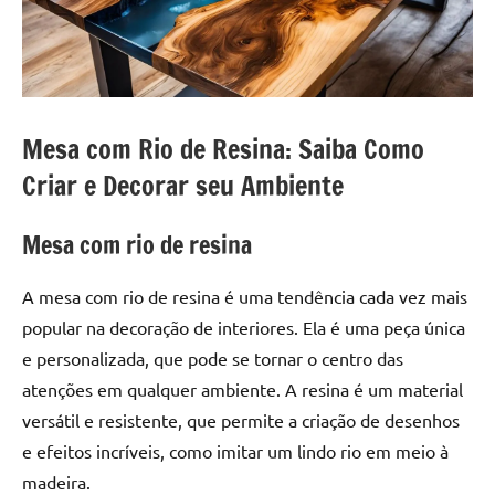
a
a
criatividade
passo
da
resina.
Explore
nossas
Mesa com Rio de Resina: Saiba Como
dicas
Criar e Decorar seu Ambiente
e
inspirações
Mesa com rio de resina
sobre
mesa
A mesa com rio de resina é uma tendência cada vez mais
de
madeira
popular na decoração de interiores. Ela é uma peça única
de
e personalizada, que pode se tornar o centro das
resina,
atenções em qualquer ambiente. A resina é um material
incluindo
versátil e resistente, que permite a criação de desenhos
designs
e efeitos incríveis, como imitar um lindo rio em meio à
de
madeira.
mesas