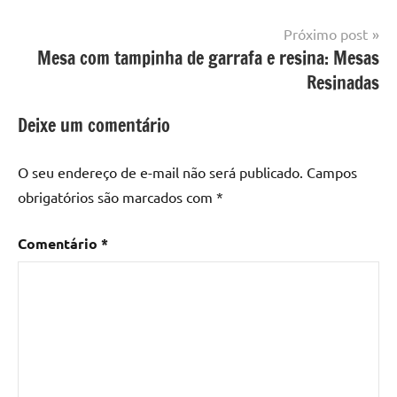
mesa
Post
Próximo post
com
Mesa com tampinha de garrafa e resina: Mesas
resina
,
Mesa
Resinadas
com
resina
Deixe um comentário
epoxi
,
mesa
O seu endereço de e-mail não será publicado.
Campos
de
obrigatórios são marcados com
*
madeira
,
Mesa
Comentário
*
de
madeira
com
resina
,
Mesa
de
madeira
com