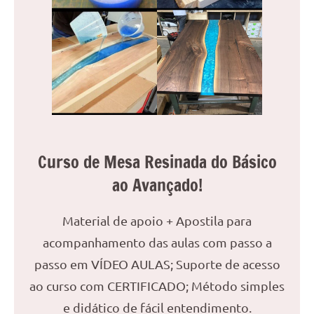
reuniões
ou
uma
mesa
de
jantar
para
8
lugares,
Curso de Mesa Resinada do Básico
aqui
ao Avançado!
você
encontrará
tudo
Material de apoio + Apostila para
o
acompanhamento das aulas com passo a
que
passo em VÍDEO AULAS; Suporte de acesso
precisa
para
ao curso com CERTIFICADO; Método simples
transformar
e didático de fácil entendimento.