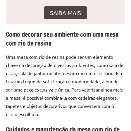
seu
ambiente
SAIBA MAIS
com
peças
únicas.
Como decorar seu ambiente com uma mesa
Nosso
com rio de resina
conteúdo
é
Uma mesa com rio de resina pode ser um elemento
focado
em
chave na decoração de diversos ambientes, como sala de
apresentar
estar, sala de jantar ou até mesmo em um escritório. Ela
as
traz um toque de sofisticação e modernidade, além de
melhores
ser uma peça exclusiva e única. Para valorizar ainda mais
práticas
a mesa, é possível combiná-la com cadeiras elegantes,
e
tapetes e objetos decorativos que conversem com o
tendências
para
estilo escolhido.
criar
mesa
Cuidados e manutenção da mesa com rio de