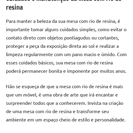
de
resina
resinada
de
Para manter a beleza da sua mesa com rio de resina, é
alta
importante tomar alguns cuidados simples, como evitar o
qualidade,
contato direto com objetos pontiagudos ou cortantes,
como
proteger a peça da exposição direta ao sol e realizar a
as
populares
limpeza regularmente com um pano macio e úmido. Com
River
esses cuidados básicos, sua mesa com rio de resina
Tables
poderá permanecer bonita e imponente por muitos anos.
e
mesas
Não se esqueça de que a mesa com rio de resina é mais
de
que um móvel, é uma obra de arte que irá encantar e
tampinhas
surpreender todos que a conhecerem. Invista na criação
resinadas.
de uma mesa com rio de resina e transforme seu
ambiente em um espaço cheio de estilo e personalidade.