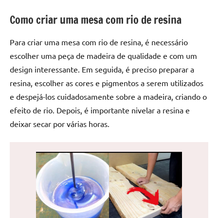
de
Como criar uma mesa com rio de resina
jantar
de
resina
Para criar uma mesa com rio de resina, é necessário
e
escolher uma peça de madeira de qualidade e com um
as
design interessante. Em seguida, é preciso preparar a
inovadoras
resina, escolher as cores e pigmentos a serem utilizados
mesas
e despejá-los cuidadosamente sobre a madeira, criando o
cascata
efeito de rio. Depois, é importante nivelar a resina e
resinadas.
Quer
deixar secar por várias horas.
esteja
à
procura
de
uma
mesa
redonda
para