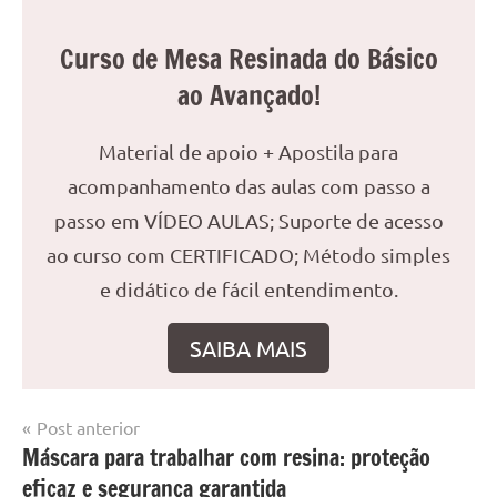
Curso de Mesa Resinada do Básico
ao Avançado!
Material de apoio + Apostila para
acompanhamento das aulas com passo a
passo em VÍDEO AULAS; Suporte de acesso
ao curso com CERTIFICADO; Método simples
e didático de fácil entendimento.
SAIBA MAIS
Navegação
Post anterior
Marcado
Mesa
Máscara para trabalhar com resina: proteção
de
com
resinada
eficaz e segurança garantida
mesa