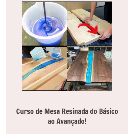
reuniões
ou
uma
mesa
de
jantar
para
8
lugares,
aqui
você
encontrará
tudo
o
que
Curso de Mesa Resinada do Básico
precisa
ao Avançado!
para
transformar