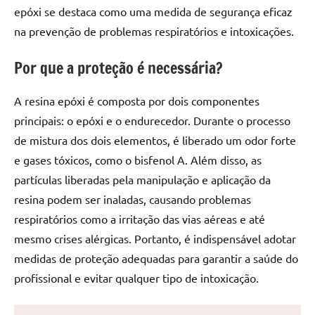
de
epóxi se destaca como uma medida de segurança eficaz
jantar
na prevenção de problemas respiratórios e intoxicações.
de
resina
Por que a proteção é necessária?
e
as
A resina epóxi é composta por dois componentes
inovadoras
principais: o epóxi e o endurecedor. Durante o processo
mesas
de mistura dos dois elementos, é liberado um odor forte
cascata
e gases tóxicos, como o bisfenol A. Além disso, as
resinadas.
Quer
partículas liberadas pela manipulação e aplicação da
esteja
resina podem ser inaladas, causando problemas
à
respiratórios como a irritação das vias aéreas e até
procura
mesmo crises alérgicas. Portanto, é indispensável adotar
de
medidas de proteção adequadas para garantir a saúde do
uma
profissional e evitar qualquer tipo de intoxicação.
mesa
redonda
para