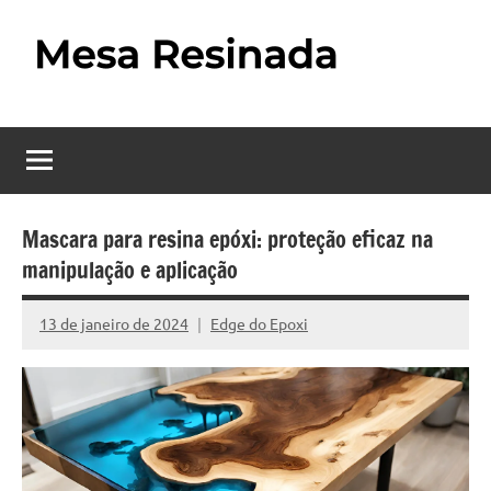
Pular
para
o
Mesa
Descubra
conteúdo
o
Resinada
fascinante
mundo
–
das
Como
mesas
Mascara para resina epóxi: proteção eficaz na
resinadas,
manipulação e aplicação
Fazer
onde
uma
a
13 de janeiro de 2024
Edge do Epoxi
Nenhum
elegância
Mesa
Comentário
da
madeira
Resinada
se
Passo
encontra
com