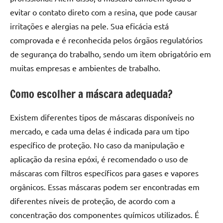
de
evitar o contato direto com a resina, que pode causar
resinada
irritações e alergias na pele. Sua eficácia está
de
comprovada e é reconhecida pelos órgãos regulatórios
alta
de segurança do trabalho, sendo um item obrigatório em
qualidade,
como
muitas empresas e ambientes de trabalho.
as
populares
Como escolher a máscara adequada?
River
Tables
Existem diferentes tipos de máscaras disponíveis no
e
mercado, e cada uma delas é indicada para um tipo
mesas
específico de proteção. No caso da manipulação e
de
aplicação da resina epóxi, é recomendado o uso de
tampinhas
máscaras com filtros específicos para gases e vapores
resinadas.
orgânicos. Essas máscaras podem ser encontradas em
diferentes níveis de proteção, de acordo com a
concentração dos componentes químicos utilizados. É