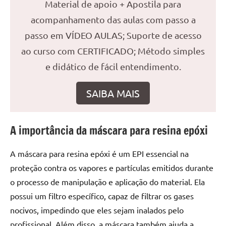
seu
Material de apoio + Apostila para
ambiente
acompanhamento das aulas com passo a
com
passo em VÍDEO AULAS; Suporte de acesso
peças
ao curso com CERTIFICADO; Método simples
únicas.
Nosso
e didático de fácil entendimento.
conteúdo
é
SAIBA MAIS
focado
em
apresentar
A importância da máscara para resina epóxi
as
melhores
A máscara para resina epóxi é um EPI essencial na
práticas
proteção contra os vapores e partículas emitidos durante
e
o processo de manipulação e aplicação do material. Ela
tendências
possui um filtro específico, capaz de filtrar os gases
para
criar
nocivos, impedindo que eles sejam inalados pelo
mesa
profissional. Além disso, a máscara também ajuda a