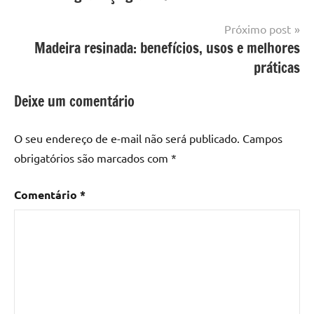
Post
com
resina
,
Próximo post
Mesa
Madeira resinada: benefícios, usos e melhores
com
práticas
resina
epoxi
,
Deixe um comentário
mesa
de
O seu endereço de e-mail não será publicado.
Campos
madeira
,
obrigatórios são marcados com
*
Mesa
de
Comentário
*
madeira
com
resina
,
Mesa
de
madeira
com
resina