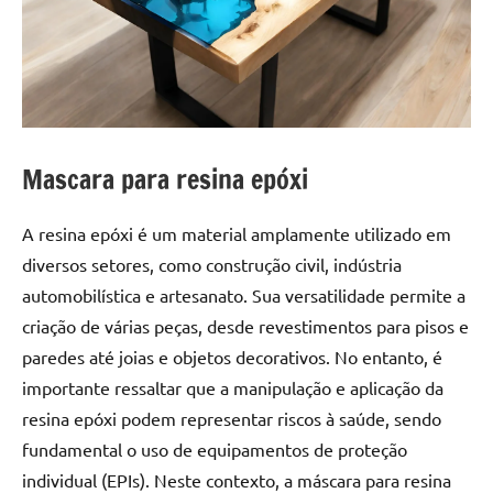
a
a
criatividade
passo
da
resina.
Explore
nossas
dicas
Mascara para resina epóxi
e
inspirações
A resina epóxi é um material amplamente utilizado em
sobre
diversos setores, como construção civil, indústria
mesa
automobilística e artesanato. Sua versatilidade permite a
de
madeira
criação de várias peças, desde revestimentos para pisos e
de
paredes até joias e objetos decorativos. No entanto, é
resina,
importante ressaltar que a manipulação e aplicação da
incluindo
resina epóxi podem representar riscos à saúde, sendo
designs
fundamental o uso de equipamentos de proteção
de
individual (EPIs). Neste contexto, a máscara para resina
mesas