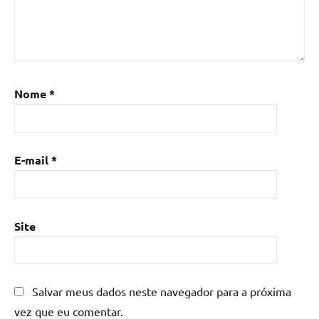
epoxi
,
Mesa
de
resina
,
Mesa
Nome
*
de
resina
com
madeira
,
E-mail
*
mesa
de
resina
epoxi
,
Site
mesa
resinada
,
Mesas
de
Salvar meus dados neste navegador para a próxima
madeira
vez que eu comentar.