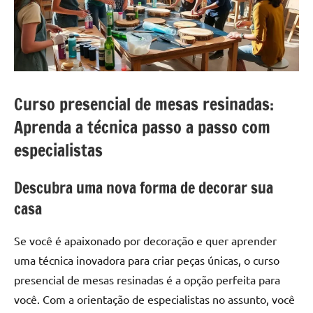
a
a
criatividade
passo
da
resina.
Explore
nossas
Curso presencial de mesas resinadas:
dicas
e
Aprenda a técnica passo a passo com
inspirações
especialistas
sobre
mesa
Descubra uma nova forma de decorar sua
de
madeira
casa
de
resina,
Se você é apaixonado por decoração e quer aprender
incluindo
uma técnica inovadora para criar peças únicas, o curso
designs
presencial de mesas resinadas é a opção perfeita para
de
você. Com a orientação de especialistas no assunto, você
mesas