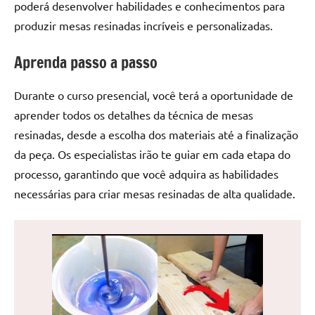
poderá desenvolver habilidades e conhecimentos para
de
produzir mesas resinadas incríveis e personalizadas.
jantar
de
Aprenda passo a passo
resina
e
as
Durante o curso presencial, você terá a oportunidade de
inovadoras
aprender todos os detalhes da técnica de mesas
mesas
resinadas, desde a escolha dos materiais até a finalização
cascata
da peça. Os especialistas irão te guiar em cada etapa do
resinadas.
processo, garantindo que você adquira as habilidades
Quer
necessárias para criar mesas resinadas de alta qualidade.
esteja
à
procura
de
uma
mesa
redonda
para