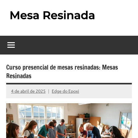
Pular
para
o
Mesa
Descubra
conteúdo
o
Resinada
fascinante
mundo
–
das
Como
mesas
Curso presencial de mesas resinadas: Mesas
resinadas,
Resinadas
Fazer
onde
uma
a
4 de abril de 2025
Edge do Epoxi
Nenhum
elegância
Mesa
Comentário
da
madeira
Resinada
se
Passo
encontra
com