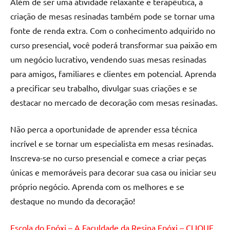
Além de ser uma atividade relaxante e terapêutica, a
de
criação de mesas resinadas também pode se tornar uma
resinada
fonte de renda extra. Com o conhecimento adquirido no
de
alta
curso presencial, você poderá transformar sua paixão em
qualidade,
um negócio lucrativo, vendendo suas mesas resinadas
como
para amigos, familiares e clientes em potencial. Aprenda
as
a precificar seu trabalho, divulgar suas criações e se
populares
destacar no mercado de decoração com mesas resinadas.
River
Tables
Não perca a oportunidade de aprender essa técnica
e
mesas
incrível e se tornar um especialista em mesas resinadas.
de
Inscreva-se no curso presencial e comece a criar peças
tampinhas
únicas e memoráveis para decorar sua casa ou iniciar seu
resinadas.
próprio negócio. Aprenda com os melhores e se
destaque no mundo da decoração!
Escola do Epóxi – A Faculdade da Resina Epóxi – CLIQUE