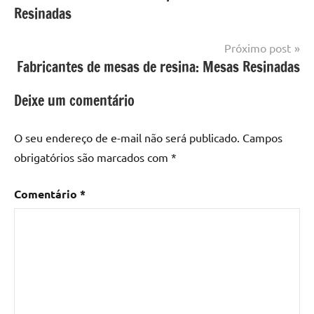
resinada
Resinadas
mesa
Post
com
resina
,
Próximo post
Mesa
Fabricantes de mesas de resina: Mesas Resinadas
com
resina
Deixe um comentário
epoxi
,
mesa
O seu endereço de e-mail não será publicado.
Campos
de
obrigatórios são marcados com
*
madeira
,
Mesa
Comentário
*
de
madeira
com
resina
,
Mesa
de
madeira