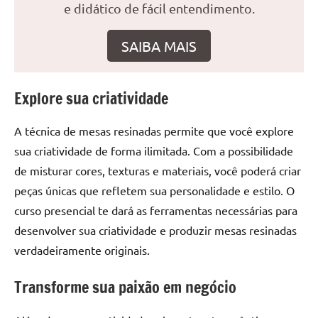
seu
e didático de fácil entendimento.
ambiente
com
SAIBA MAIS
peças
únicas.
Nosso
Explore sua criatividade
conteúdo
é
A técnica de mesas resinadas permite que você explore
focado
sua criatividade de forma ilimitada. Com a possibilidade
em
de misturar cores, texturas e materiais, você poderá criar
apresentar
peças únicas que refletem sua personalidade e estilo. O
as
melhores
curso presencial te dará as ferramentas necessárias para
práticas
desenvolver sua criatividade e produzir mesas resinadas
e
verdadeiramente originais.
tendências
para
Transforme sua paixão em negócio
criar
mesa