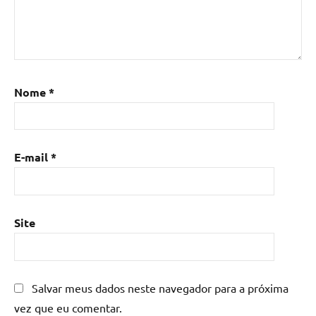
com
resina
epoxi
,
Mesa
de
resina
,
Nome
*
Mesa
de
resina
com
E-mail
*
madeira
,
mesa
de
resina
Site
epoxi
,
mesa
resinada
,
Salvar meus dados neste navegador para a próxima
Mesas
de
vez que eu comentar.