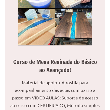
reuniões
ou
uma
mesa
de
jantar
para
8
lugares,
aqui
Curso de Mesa Resinada do Básico
você
ao Avançado!
encontrará
tudo
o
Material de apoio + Apostila para
que
acompanhamento das aulas com passo a
precisa
passo em VÍDEO AULAS; Suporte de acesso
para
ao curso com CERTIFICADO; Método simples
transformar