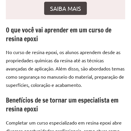
seu
SAIBA MAIS
ambiente
com
peças
O que você vai aprender em um curso de
únicas.
Nosso
resina epoxi
conteúdo
é
No curso de resina epoxi, os alunos aprendem desde as
focado
propriedades químicas da resina até as técnicas
em
avançadas de aplicação. Além disso, são abordados temas
apresentar
como segurança no manuseio do material, preparação de
as
superfícies, coloração e acabamento.
melhores
práticas
Benefícios de se tornar um especialista em
e
tendências
resina epoxi
para
criar
Completar um curso especializado em resina epoxi abre
mesa
diversas oportunidades profissionais, como atuar como