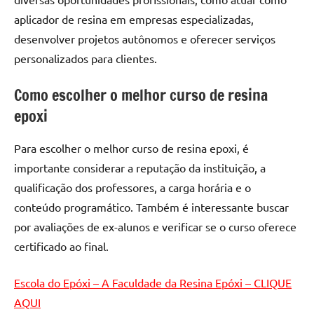
de
aplicador de resina em empresas especializadas,
resinada
desenvolver projetos autônomos e oferecer serviços
de
personalizados para clientes.
alta
qualidade,
Como escolher o melhor curso de resina
como
as
epoxi
populares
River
Para escolher o melhor curso de resina epoxi, é
Tables
importante considerar a reputação da instituição, a
e
qualificação dos professores, a carga horária e o
mesas
conteúdo programático. Também é interessante buscar
de
por avaliações de ex-alunos e verificar se o curso oferece
tampinhas
resinadas.
certificado ao final.
Escola do Epóxi – A Faculdade da Resina Epóxi – CLIQUE
AQUI