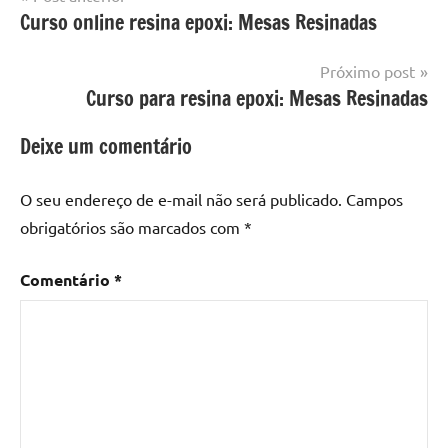
Marcado
Mesa
Curso online resina epoxi: Mesas Resinadas
de
com
resinada
mesa
Post
Próximo post
com
Curso para resina epoxi: Mesas Resinadas
resina
,
Mesa
Deixe um comentário
com
resina
epoxi
,
O seu endereço de e-mail não será publicado.
Campos
mesa
obrigatórios são marcados com
*
de
madeira
,
Comentário
*
Mesa
de
madeira
com
resina
,
Mesa
de