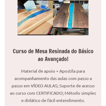
reuniões
ou
uma
mesa
de
jantar
para
8
Curso de Mesa Resinada do Básico
lugares,
aqui
ao Avançado!
você
encontrará
Material de apoio + Apostila para
tudo
acompanhamento das aulas com passo a
o
que
passo em VÍDEO AULAS; Suporte de acesso
precisa
ao curso com CERTIFICADO; Método simples
para
e didático de fácil entendimento.
transformar