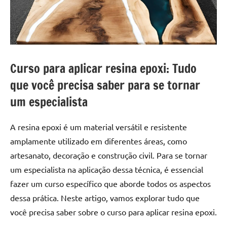
a
a
criatividade
passo
da
resina.
Explore
nossas
Curso para aplicar resina epoxi: Tudo
dicas
que você precisa saber para se tornar
e
um especialista
inspirações
sobre
mesa
A resina epoxi é um material versátil e resistente
de
amplamente utilizado em diferentes áreas, como
madeira
artesanato, decoração e construção civil. Para se tornar
de
um especialista na aplicação dessa técnica, é essencial
resina,
fazer um curso específico que aborde todos os aspectos
incluindo
designs
dessa prática. Neste artigo, vamos explorar tudo que
de
você precisa saber sobre o curso para aplicar resina epoxi.
mesas