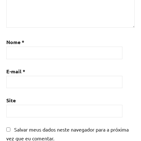
madeira
com
resina
epoxi
,
Mesa
de
Nome
*
resina
,
Mesa
de
E-mail
*
resina
com
madeira
,
mesa
Site
de
resina
epoxi
,
mesa
Salvar meus dados neste navegador para a próxima
resinada
,
vez que eu comentar.
Mesas