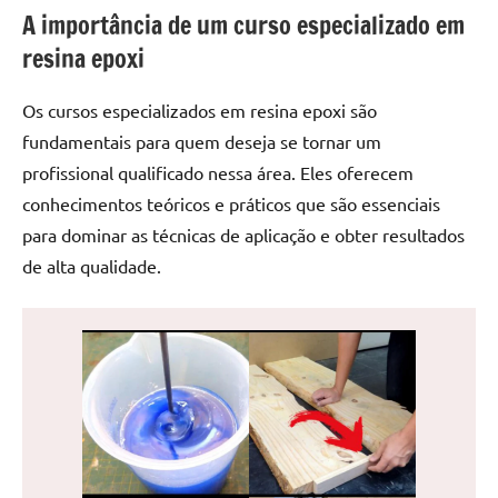
de
A importância de um curso especializado em
jantar
resina epoxi
de
resina
Os cursos especializados em resina epoxi são
e
fundamentais para quem deseja se tornar um
as
profissional qualificado nessa área. Eles oferecem
inovadoras
mesas
conhecimentos teóricos e práticos que são essenciais
cascata
para dominar as técnicas de aplicação e obter resultados
resinadas.
de alta qualidade.
Quer
esteja
à
procura
de
uma
mesa
redonda
para