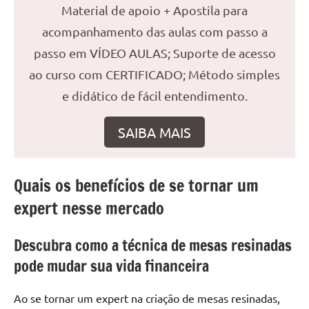
seu
Material de apoio + Apostila para
ambiente
acompanhamento das aulas com passo a
com
passo em VÍDEO AULAS; Suporte de acesso
peças
únicas.
ao curso com CERTIFICADO; Método simples
Nosso
e didático de fácil entendimento.
conteúdo
é
SAIBA MAIS
focado
em
apresentar
Quais os benefícios de se tornar um
as
melhores
expert nesse mercado
práticas
e
Descubra como a técnica de mesas resinadas
tendências
pode mudar sua vida financeira
para
criar
Ao se tornar um expert na criação de mesas resinadas,
mesa