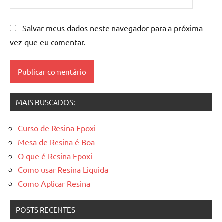
resinada
,
Mesas
de
Salvar meus dados neste navegador para a próxima
madeira
vez que eu comentar.
resinadas
,
mesas
resinadas
MAIS BUSCADOS:
Curso de Resina Epoxi
Mesa de Resina é Boa
O que é Resina Epoxi
Como usar Resina Liquida
Como Aplicar Resina
POSTS RECENTES