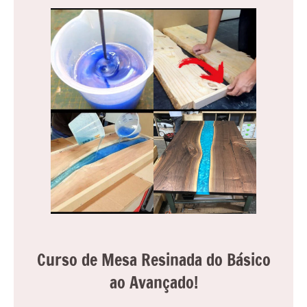
reuniões
ou
uma
mesa
de
jantar
para
8
lugares,
aqui
você
encontrará
tudo
o
que
Curso de Mesa Resinada do Básico
precisa
para
ao Avançado!
transformar