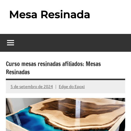
Pular
para
o
Mesa
Descubra
conteúdo
o
Resinada
fascinante
mundo
–
das
Como
mesas
Curso mesas resinadas afiliados: Mesas
resinadas,
Resinadas
Fazer
onde
uma
a
5 de setembro de 2024
Edge do Epoxi
Nenhum
elegância
Mesa
Comentário
da
madeira
Resinada
se
Passo
encontra
com