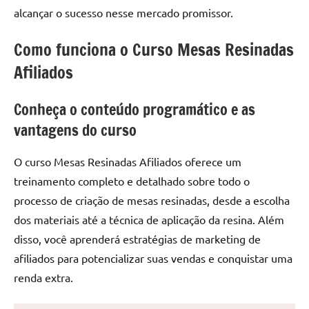
de
alcançar o sucesso nesse mercado promissor.
jantar
de
Como funciona o Curso Mesas Resinadas
resina
Afiliados
e
as
Conheça o conteúdo programático e as
inovadoras
mesas
vantagens do curso
cascata
resinadas.
O curso Mesas Resinadas Afiliados oferece um
Quer
treinamento completo e detalhado sobre todo o
esteja
processo de criação de mesas resinadas, desde a escolha
à
dos materiais até a técnica de aplicação da resina. Além
procura
disso, você aprenderá estratégias de marketing de
de
uma
afiliados para potencializar suas vendas e conquistar uma
mesa
renda extra.
redonda
para