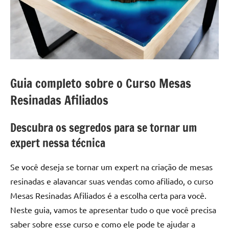
a
a
criatividade
passo
da
resina.
Explore
nossas
dicas
Guia completo sobre o Curso Mesas
e
Resinadas Afiliados
inspirações
sobre
Descubra os segredos para se tornar um
mesa
de
expert nessa técnica
madeira
de
Se você deseja se tornar um expert na criação de mesas
resina,
resinadas e alavancar suas vendas como afiliado, o curso
incluindo
Mesas Resinadas Afiliados é a escolha certa para você.
designs
Neste guia, vamos te apresentar tudo o que você precisa
de
mesas
saber sobre esse curso e como ele pode te ajudar a