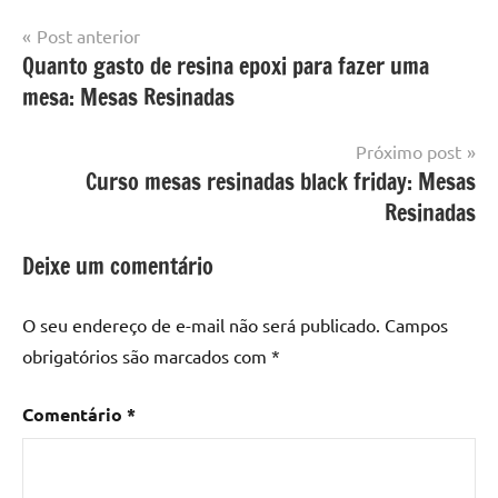
Navegação
Post anterior
Marcado
Mesa
Quanto gasto de resina epoxi para fazer uma
de
com
resinada
mesa: Mesas Resinadas
mesa
Post
com
resina
,
Próximo post
Mesa
Curso mesas resinadas black friday: Mesas
com
Resinadas
resina
epoxi
,
Deixe um comentário
mesa
de
O seu endereço de e-mail não será publicado.
Campos
madeira
,
obrigatórios são marcados com
*
Mesa
de
Comentário
*
madeira
com
resina
,
Mesa