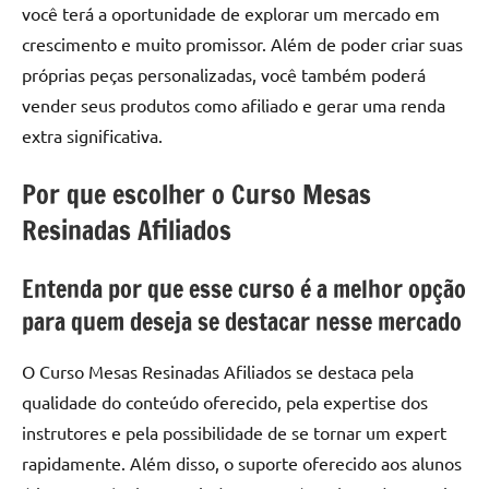
você terá a oportunidade de explorar um mercado em
de
resinada
crescimento e muito promissor. Além de poder criar suas
de
próprias peças personalizadas, você também poderá
alta
vender seus produtos como afiliado e gerar uma renda
qualidade,
extra significativa.
como
as
Por que escolher o Curso Mesas
populares
Resinadas Afiliados
River
Tables
e
Entenda por que esse curso é a melhor opção
mesas
para quem deseja se destacar nesse mercado
de
tampinhas
O Curso Mesas Resinadas Afiliados se destaca pela
resinadas.
qualidade do conteúdo oferecido, pela expertise dos
instrutores e pela possibilidade de se tornar um expert
rapidamente. Além disso, o suporte oferecido aos alunos