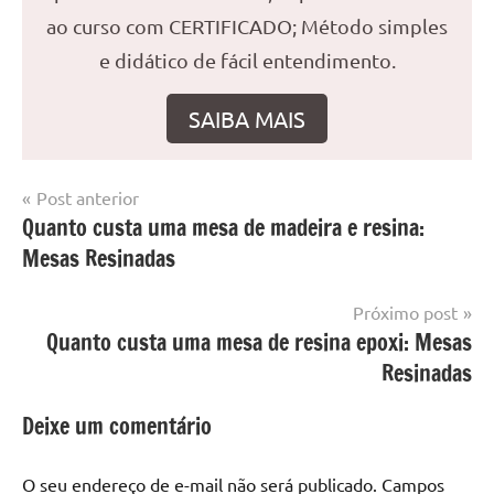
ao curso com CERTIFICADO; Método simples
e didático de fácil entendimento.
SAIBA MAIS
Navegação
Post anterior
Marcado
Mesa
Quanto custa uma mesa de madeira e resina:
de
com
resinada
Mesas Resinadas
mesa
Post
com
resina
,
Próximo post
Mesa
Quanto custa uma mesa de resina epoxi: Mesas
com
Resinadas
resina
epoxi
,
Deixe um comentário
mesa
de
O seu endereço de e-mail não será publicado.
Campos