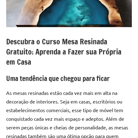
a
a
criatividade
passo
da
resina.
Explore
nossas
Descubra o Curso Mesa Resinada
dicas
Gratuito: Aprenda a Fazer sua Própria
e
em Casa
inspirações
sobre
mesa
Uma tendência que chegou para ficar
de
madeira
As mesas resinadas estão cada vez mais em alta na
de
decoração de interiores. Seja em casas, escritórios ou
resina,
estabelecimentos comerciais, esse tipo de móvel tem
incluindo
conquistado cada vez mais espaço e adeptos. Além de
designs
de
serem peças únicas e cheias de personalidade, as mesas
mesas
resinadas também são uma ótima opção para quem