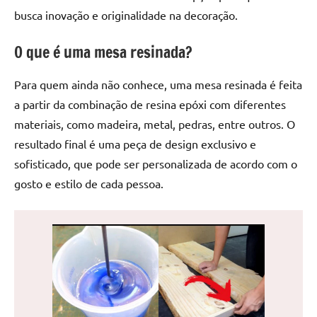
de
busca inovação e originalidade na decoração.
jantar
de
O que é uma mesa resinada?
resina
e
Para quem ainda não conhece, uma mesa resinada é feita
as
a partir da combinação de resina epóxi com diferentes
inovadoras
materiais, como madeira, metal, pedras, entre outros. O
mesas
resultado final é uma peça de design exclusivo e
cascata
resinadas.
sofisticado, que pode ser personalizada de acordo com o
Quer
gosto e estilo de cada pessoa.
esteja
à
procura
de
uma
mesa
redonda
para