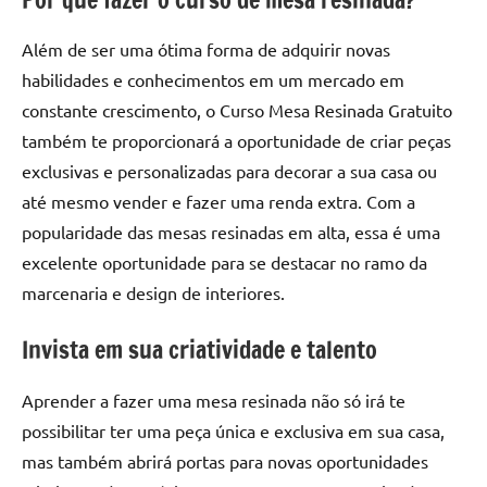
de
resinada
Além de ser uma ótima forma de adquirir novas
de
habilidades e conhecimentos em um mercado em
alta
constante crescimento, o Curso Mesa Resinada Gratuito
qualidade,
também te proporcionará a oportunidade de criar peças
como
as
exclusivas e personalizadas para decorar a sua casa ou
populares
até mesmo vender e fazer uma renda extra. Com a
River
popularidade das mesas resinadas em alta, essa é uma
Tables
excelente oportunidade para se destacar no ramo da
e
marcenaria e design de interiores.
mesas
de
Invista em sua criatividade e talento
tampinhas
resinadas.
Aprender a fazer uma mesa resinada não só irá te
possibilitar ter uma peça única e exclusiva em sua casa,
mas também abrirá portas para novas oportunidades