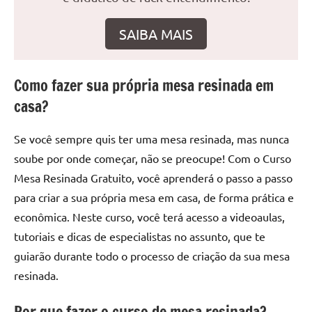
seu
ambiente
SAIBA MAIS
com
peças
únicas.
Como fazer sua própria mesa resinada em
Nosso
casa?
conteúdo
é
focado
Se você sempre quis ter uma mesa resinada, mas nunca
em
soube por onde começar, não se preocupe! Com o Curso
apresentar
Mesa Resinada Gratuito, você aprenderá o passo a passo
as
para criar a sua própria mesa em casa, de forma prática e
melhores
econômica. Neste curso, você terá acesso a videoaulas,
práticas
tutoriais e dicas de especialistas no assunto, que te
e
tendências
guiarão durante todo o processo de criação da sua mesa
para
resinada.
criar
mesa
Por que fazer o curso de mesa resinada?