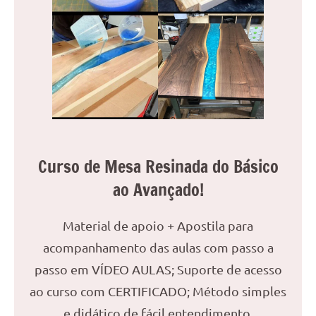
reuniões
ou
uma
mesa
de
jantar
para
8
lugares,
Curso de Mesa Resinada do Básico
aqui
você
ao Avançado!
encontrará
tudo
Material de apoio + Apostila para
o
acompanhamento das aulas com passo a
que
precisa
passo em VÍDEO AULAS; Suporte de acesso
para
ao curso com CERTIFICADO; Método simples
transformar
e didático de fácil entendimento.