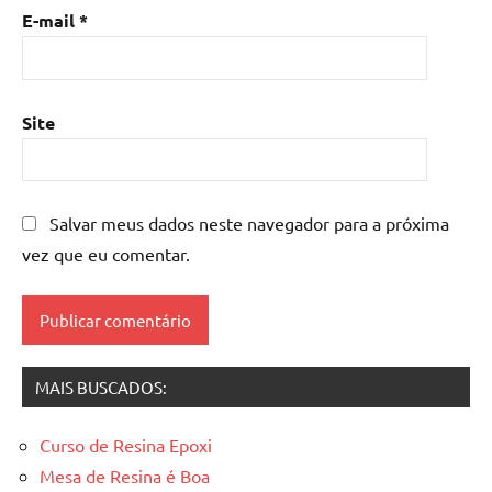
madeira
,
E-mail
*
mesa
de
resina
epoxi
,
Site
mesa
resinada
,
Mesas
de
Salvar meus dados neste navegador para a próxima
madeira
vez que eu comentar.
resinadas
,
mesas
resinadas
MAIS BUSCADOS:
Curso de Resina Epoxi
Mesa de Resina é Boa