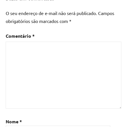
resina
epoxi
,
O seu endereço de e-mail não será publicado.
Campos
mesa
obrigatórios são marcados com
*
de
madeira
,
Comentário
*
Mesa
de
madeira
com
resina
,
Mesa
de
madeira
com
resina
epoxi
,
Mesa
de
Nome
*
resina
,