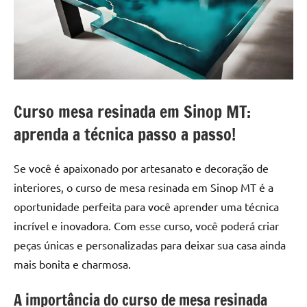
a
a
criatividade
passo
da
resina.
Explore
nossas
dicas
Curso mesa resinada em Sinop MT:
e
aprenda a técnica passo a passo!
inspirações
sobre
mesa
Se você é apaixonado por artesanato e decoração de
de
interiores, o curso de mesa resinada em Sinop MT é a
madeira
oportunidade perfeita para você aprender uma técnica
de
incrível e inovadora. Com esse curso, você poderá criar
resina,
peças únicas e personalizadas para deixar sua casa ainda
incluindo
mais bonita e charmosa.
designs
de
A importância do curso de mesa resinada
mesas