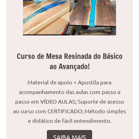
reuniões
ou
uma
mesa
de
jantar
para
Curso de Mesa Resinada do Básico
8
ao Avançado!
lugares,
aqui
você
Material de apoio + Apostila para
encontrará
acompanhamento das aulas com passo a
tudo
passo em VÍDEO AULAS; Suporte de acesso
o
que
ao curso com CERTIFICADO; Método simples
precisa
e didático de fácil entendimento.
para
transformar
SAIBA MAIS