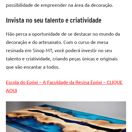
de
possibilidade de empreender na área da decoração.
resinada
de
Invista no seu talento e criatividade
alta
qualidade,
Não perca a oportunidade de se destacar no mundo da
como
decoração e do artesanato. Com o curso de mesa
as
resinada em Sinop MT, você poderá investir no seu
populares
talento e criatividade, criando peças únicas e originais
River
que vão encantar a todos.
Tables
e
mesas
Escola do Epóxi – A Faculdade da Resina Epóxi – CLIQUE
de
AQUI
tampinhas
resinadas.