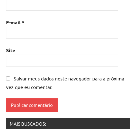
Mesa
de
E-mail
*
resina
com
madeira
,
mesa
Site
de
resina
epoxi
,
mesa
Salvar meus dados neste navegador para a próxima
resinada
,
vez que eu comentar.
Mesas
de
madeira
resinadas
,
mesas
MAIS BUSCADOS:
resinadas