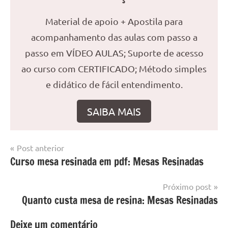
Material de apoio + Apostila para
acompanhamento das aulas com passo a
passo em VÍDEO AULAS; Suporte de acesso
ao curso com CERTIFICADO; Método simples
e didático de fácil entendimento.
SAIBA MAIS
Navegação
Post anterior
Marcado
Mesa
Curso mesa resinada em pdf: Mesas Resinadas
de
com
resinada
mesa
Post
Próximo post
com
Quanto custa mesa de resina: Mesas Resinadas
resina
,
Mesa
Deixe um comentário
com