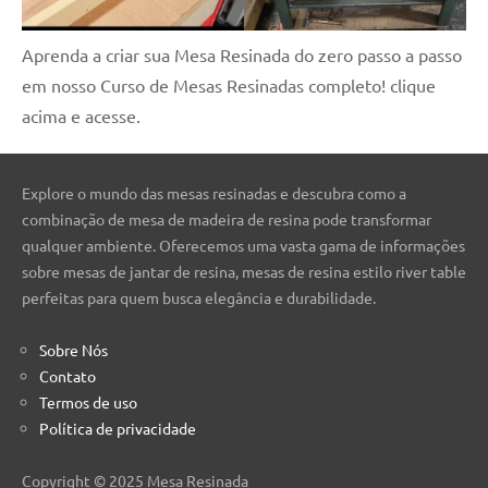
Aprenda a criar sua Mesa Resinada do zero passo a passo
em nosso Curso de Mesas Resinadas completo! clique
acima e acesse.
Explore o mundo das mesas resinadas e descubra como a
combinação de mesa de madeira de resina pode transformar
qualquer ambiente. Oferecemos uma vasta gama de informações
sobre mesas de jantar de resina, mesas de resina estilo river table
perfeitas para quem busca elegância e durabilidade.
Sobre Nós
Contato
Termos de uso
Política de privacidade
Copyright © 2025 Mesa Resinada