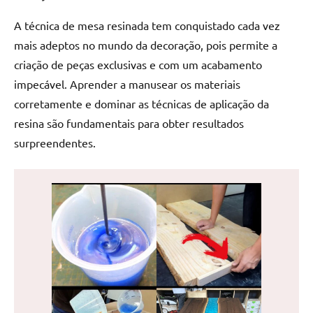
de
A técnica de mesa resinada tem conquistado cada vez
jantar
de
mais adeptos no mundo da decoração, pois permite a
resina
criação de peças exclusivas e com um acabamento
e
impecável. Aprender a manusear os materiais
as
corretamente e dominar as técnicas de aplicação da
inovadoras
resina são fundamentais para obter resultados
mesas
surpreendentes.
cascata
resinadas.
Quer
esteja
à
procura
de
uma
mesa
redonda
para