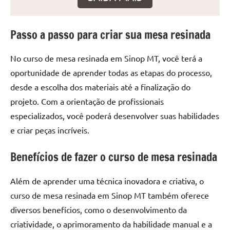
seu
ambiente
com
Passo a passo para criar sua mesa resinada
peças
únicas.
No curso de mesa resinada em Sinop MT, você terá a
Nosso
oportunidade de aprender todas as etapas do processo,
conteúdo
desde a escolha dos materiais até a finalização do
é
focado
projeto. Com a orientação de profissionais
em
especializados, você poderá desenvolver suas habilidades
apresentar
e criar peças incríveis.
as
melhores
Benefícios de fazer o curso de mesa resinada
práticas
e
Além de aprender uma técnica inovadora e criativa, o
tendências
curso de mesa resinada em Sinop MT também oferece
para
diversos benefícios, como o desenvolvimento da
criar
criatividade, o aprimoramento da habilidade manual e a
mesa