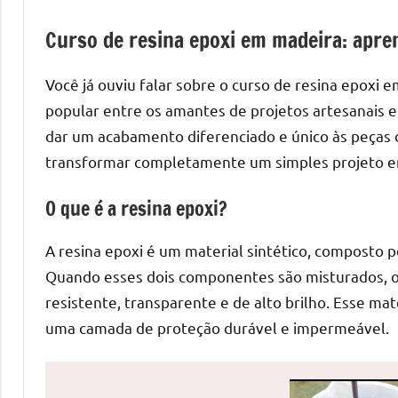
de
Curso de resina epoxi em madeira: apren
mesas
de
Você já ouviu falar sobre o curso de resina epoxi 
jantar
de
popular entre os amantes de projetos artesanais e 
resina
dar um acabamento diferenciado e único às peças d
e
transformar completamente um simples projeto e
as
inovadoras
O que é a resina epoxi?
mesas
cascata
A resina epoxi é um material sintético, composto p
resinadas.
Quando esses dois componentes são misturados, o
Quer
resistente, transparente e de alto brilho. Esse mate
esteja
uma camada de proteção durável e impermeável.
à
procura
de