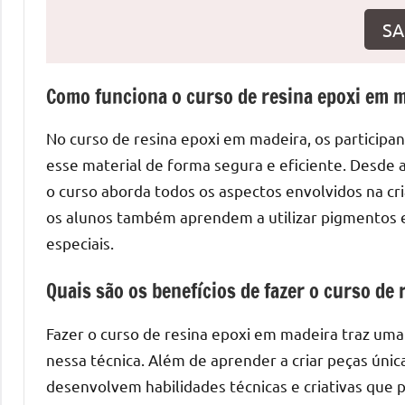
o
SA
que
precisa
para
Como funciona o curso de resina epoxi em 
transforma
seu
No curso de resina epoxi em madeira, os participa
ambiente
esse material de forma segura e eficiente. Desde a
com
o curso aborda todos os aspectos envolvidos na cr
peças
os alunos também aprendem a utilizar pigmentos e a
únicas.
Nosso
especiais.
conteúdo
Quais são os benefícios de fazer o curso de
é
focado
Fazer o curso de resina epoxi em madeira traz uma
em
apresentar
nessa técnica. Além de aprender a criar peças úni
as
desenvolvem habilidades técnicas e criativas que 