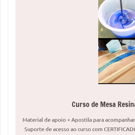
uma
mesa
redonda
para
reuniões
ou
uma
mesa
de
jantar
para
8
lugares,
Curso de Mesa Resin
aqui
você
Material de apoio + Apostila para acompanh
encontrará
Suporte de acesso ao curso com CERTIFICADO
tudo