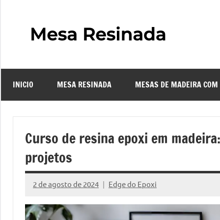
Pular
para
o
Mes
Descubra
conteúdo
o
Resi
fascinante
mundo
INICIO
MESA RESINADA
MESAS DE MADEIRA COM
das
–
mesas
resinadas,
Com
onde
Curso de resina epoxi em madeira:
a
Faze
projetos
elegância
da
uma
madeira
2 de agosto de 2024
Edge do Epoxi
Nenhum
se
Comentário
Mes
encontra
com