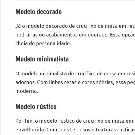
o
que
Modelo decorado
precisa
Já o modelo decorado de crucifixo de mesa em resi
para
transforma
pedrarias ou acabamentos em dourado. Essa opção
seu
cheia de personalidade.
ambiente
com
Modelo minimalista
peças
únicas.
O modelo minimalista de crucifixo de mesa em resi
Nosso
adornos. Com linhas retas e cores sóbrias, essa p
conteúdo
moderna.
é
focado
Modelo rústico
em
apresentar
Por fim, o modelo rústico de crucifixo de mesa em 
as
envelhecida. Com tons terrosos e texturas rústicas