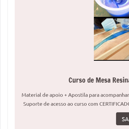
uma
mesa
redonda
para
reuniões
ou
uma
mesa
de
jantar
Curso de Mesa Resin
para
8
lugares,
Material de apoio + Apostila para acompanh
aqui
Suporte de acesso ao curso com CERTIFICADO
você
encontrará
SA
tudo