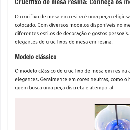
Crucifixo de mesa resina: Conheça os m
de
mesas
O crucifixo de mesa em resina é uma peça religios
de
colocado. Com diversos modelos disponíveis no me
jantar
diferentes estilos de decoração e gostos pessoais.
de
elegantes de crucifixos de mesa em resina.
resina
e
Modelo clássico
as
inovadoras
O modelo clássico de crucifixo de mesa em resina 
mesas
elegantes. Geralmente em cores neutras, como o br
cascata
quem busca uma peça discreta e atemporal.
resinadas.
Quer
esteja
à
procura
de