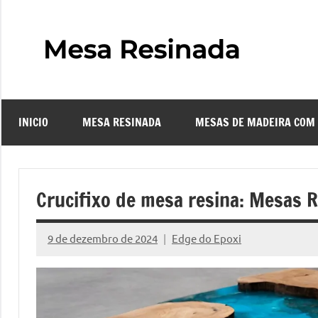
Pular
para
o
Mes
Descubra
conteúdo
o
Resi
fascinante
mundo
INICIO
MESA RESINADA
MESAS DE MADEIRA COM
das
–
mesas
resinadas,
Com
onde
Crucifixo de mesa resina: Mesas 
a
Faze
elegância
9 de dezembro de 2024
Edge do Epoxi
da
Nenhum
uma
madeira
Comentário
se
Mes
encontra
com