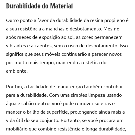
de
Durabilidade do Material
resinada
de
Outro ponto a favor da durabilidade da resina propileno é
alta
a sua resistência a manchas e desbotamento. Mesmo
qualidade,
após meses de exposição ao sol, as cores permanecem
como
vibrantes e atraentes, sem o risco de desbotamento. Isso
as
significa que seus móveis continuarão a parecer novos
populares
River
por muito mais tempo, mantendo a estética do
Tables
ambiente.
e
mesas
Por fim, a facilidade de manutenção também contribui
de
para a durabilidade. Com uma simples limpeza usando
tampinhas
água e sabão neutro, você pode remover sujeiras e
resinadas.
manter o brilho da superfície, prolongando ainda mais a
vida útil do seu conjunto. Portanto, se você procura um
mobiliário que combine resistência e longa durabilidade,