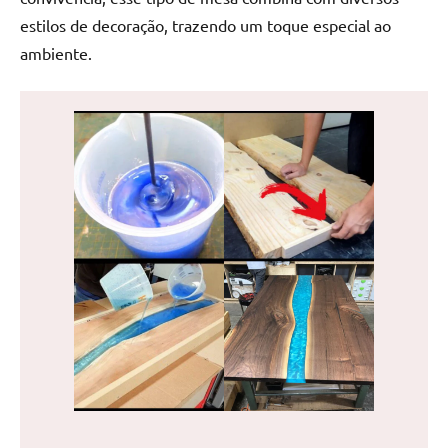
de
estilos de decoração, trazendo um toque especial ao
jantar
ambiente.
de
resina
e
as
inovadoras
mesas
cascata
resinadas.
Quer
esteja
à
procura
de
uma
mesa
redonda
para