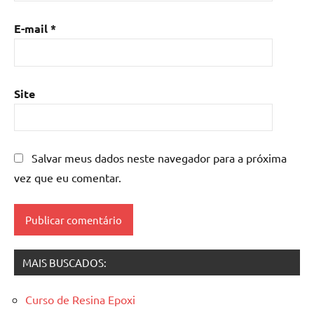
com
madeira
,
E-mail
*
mesa
de
resina
epoxi
,
Site
mesa
resinada
,
Mesas
de
Salvar meus dados neste navegador para a próxima
madeira
vez que eu comentar.
resinadas
,
mesas
resinadas
MAIS BUSCADOS:
Curso de Resina Epoxi