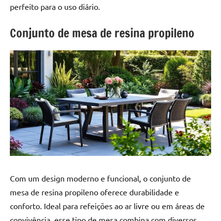
a
a
perfeito para o uso diário.
criatividade
passo
da
Conjunto de mesa de resina propileno
resina.
Explore
nossas
dicas
e
inspirações
sobre
mesa
de
madeira
de
resina,
Com um design moderno e funcional, o conjunto de
incluindo
designs
mesa de resina propileno oferece durabilidade e
de
conforto. Ideal para refeições ao ar livre ou em áreas de
mesas
convivência, esse tipo de mesa combina com diversos