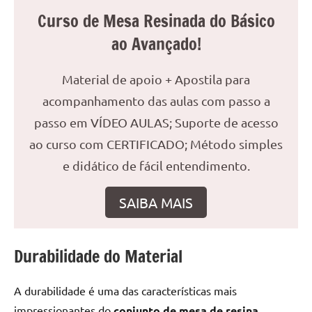
reuniões
Curso de Mesa Resinada do Básico
ou
ao Avançado!
uma
mesa
Material de apoio + Apostila para
de
jantar
acompanhamento das aulas com passo a
para
passo em VÍDEO AULAS; Suporte de acesso
8
ao curso com CERTIFICADO; Método simples
lugares,
aqui
e didático de fácil entendimento.
você
encontrará
SAIBA MAIS
tudo
o
que
Durabilidade do Material
precisa
para
A durabilidade é uma das características mais
transformar
impressionantes do
conjunto de mesa de resina