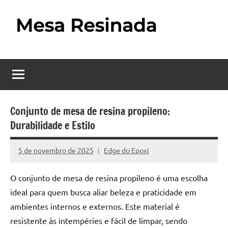
Pular
para
o
Mesa
Descubra
conteúdo
o
Resinada
fascinante
mundo
–
das
Como
mesas
Conjunto de mesa de resina propileno:
resinadas,
Durabilidade e Estilo
Fazer
onde
uma
a
5 de novembro de 2025
Edge do Epoxi
Nenhum
elegância
Mesa
Comentário
da
O conjunto de mesa de resina propileno é uma escolha
madeira
Resinada
ideal para quem busca aliar beleza e praticidade em
se
Passo
encontra
ambientes internos e externos. Este material é
com
resistente às intempéries e fácil de limpar, sendo