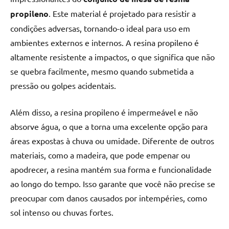
seu
propileno
. Este material é projetado para resistir a
ambiente
com
condições adversas, tornando-o ideal para uso em
peças
ambientes externos e internos. A resina propileno é
únicas.
altamente resistente a impactos, o que significa que não
Nosso
se quebra facilmente, mesmo quando submetida a
conteúdo
pressão ou golpes acidentais.
é
focado
Além disso, a resina propileno é impermeável e não
em
apresentar
absorve água, o que a torna uma excelente opção para
as
áreas expostas à chuva ou umidade. Diferente de outros
melhores
materiais, como a madeira, que pode empenar ou
práticas
apodrecer, a resina mantém sua forma e funcionalidade
e
ao longo do tempo. Isso garante que você não precise se
tendências
preocupar com danos causados por intempéries, como
para
criar
sol intenso ou chuvas fortes.
mesa