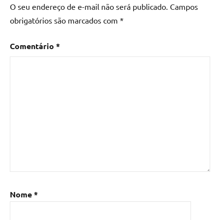
O seu endereço de e-mail não será publicado.
Campos
madeira
,
obrigatórios são marcados com
*
Mesa
de
Comentário
*
madeira
com
resina
,
Mesa
de
madeira
com
resina
epoxi
,
Mesa
de
resina
,
Mesa
Nome
*
de
resina