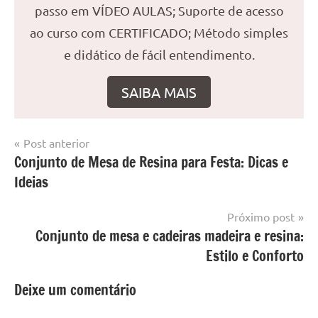
passo em VÍDEO AULAS; Suporte de acesso
ao curso com CERTIFICADO; Método simples
e didático de fácil entendimento.
SAIBA MAIS
Navegação
Post anterior
Marcado
Mesa
Conjunto de Mesa de Resina para Festa: Dicas e
de
com
resinada
Ideias
mesa
Post
com
resina
,
Próximo post
Mesa
Conjunto de mesa e cadeiras madeira e resina:
com
Estilo e Conforto
resina
epoxi
,
Deixe um comentário
mesa
de