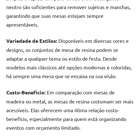
de
neutro são suficientes para remover sujeiras e manchas,
resinada
garantindo que suas mesas estejam sempre
de
apresentáveis.
alta
qualidade,
Variedade de Estilos:
Disponíveis em diversas cores e
como
as
designs, os conjuntos de mesa de resina podem se
populares
adaptar a qualquer tema ou estilo de festa. Desde
River
modelos mais clássicos até opções modernas e coloridas,
Tables
há sempre uma mesa que se encaixa na sua visão.
e
mesas
Custo-Benefício:
Em comparação com mesas de
de
madeira ou metal, as mesas de resina costumam ser mais
tampinhas
resinadas.
acessíveis. Elas oferecem uma ótima relação custo-
benefício, especialmente para quem está organizando
eventos com orçamento limitado.