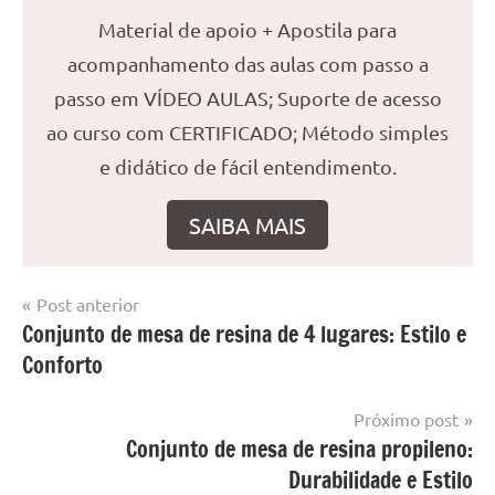
Material de apoio + Apostila para
acompanhamento das aulas com passo a
passo em VÍDEO AULAS; Suporte de acesso
ao curso com CERTIFICADO; Método simples
e didático de fácil entendimento.
SAIBA MAIS
Navegação
Post anterior
Marcado
Mesa
Conjunto de mesa de resina de 4 lugares: Estilo e
de
com
resinada
Conforto
mesa
Post
com
resina
,
Próximo post
Mesa
Conjunto de mesa de resina propileno:
com
Durabilidade e Estilo