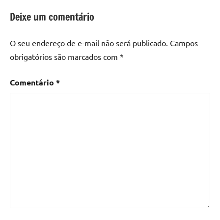
resina
epoxi
,
Deixe um comentário
mesa
de
O seu endereço de e-mail não será publicado.
Campos
madeira
,
obrigatórios são marcados com
*
Mesa
de
Comentário
*
madeira
com
resina
,
Mesa
de
madeira
com
resina
epoxi
,
Mesa
de
resina
,