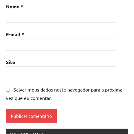
Mesa
Nome
*
de
resina
com
madeira
,
E-mail
*
mesa
de
resina
epoxi
,
Site
mesa
resinada
,
Mesas
de
Salvar meus dados neste navegador para a próxima
madeira
vez que eu comentar.
resinadas
,
mesas
resinadas