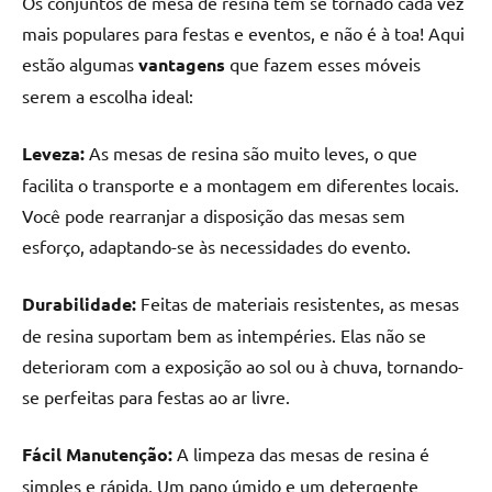
Os conjuntos de mesa de resina têm se tornado cada vez
seu
ambiente
mais populares para festas e eventos, e não é à toa! Aqui
com
estão algumas
vantagens
que fazem esses móveis
peças
serem a escolha ideal:
únicas.
Nosso
Leveza:
As mesas de resina são muito leves, o que
conteúdo
facilita o transporte e a montagem em diferentes locais.
é
Você pode rearranjar a disposição das mesas sem
focado
em
esforço, adaptando-se às necessidades do evento.
apresentar
as
Durabilidade:
Feitas de materiais resistentes, as mesas
melhores
de resina suportam bem as intempéries. Elas não se
práticas
deterioram com a exposição ao sol ou à chuva, tornando-
e
se perfeitas para festas ao ar livre.
tendências
para
criar
Fácil Manutenção:
A limpeza das mesas de resina é
mesa
simples e rápida. Um pano úmido e um detergente