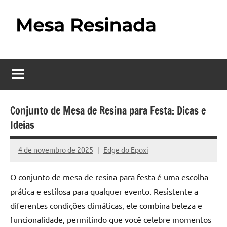
Pular
para
o
Mesa
Descubra
conteúdo
o
Resinada
fascinante
mundo
–
das
Como
mesas
Conjunto de Mesa de Resina para Festa: Dicas e
resinadas,
Ideias
Fazer
onde
uma
a
4 de novembro de 2025
Edge do Epoxi
Nenhum
elegância
Mesa
Comentário
da
O conjunto de mesa de resina para festa é uma escolha
madeira
Resinada
prática e estilosa para qualquer evento. Resistente a
se
Passo
encontra
diferentes condições climáticas, ele combina beleza e
com
funcionalidade, permitindo que você celebre momentos