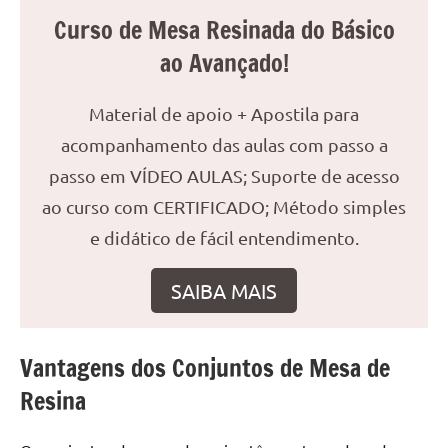
reuniões
Curso de Mesa Resinada do Básico
ou
ao Avançado!
uma
mesa
Material de apoio + Apostila para
de
jantar
acompanhamento das aulas com passo a
para
passo em VÍDEO AULAS; Suporte de acesso
8
ao curso com CERTIFICADO; Método simples
lugares,
aqui
e didático de fácil entendimento.
você
encontrará
SAIBA MAIS
tudo
o
que
Vantagens dos Conjuntos de Mesa de
precisa
Resina
para
transformar