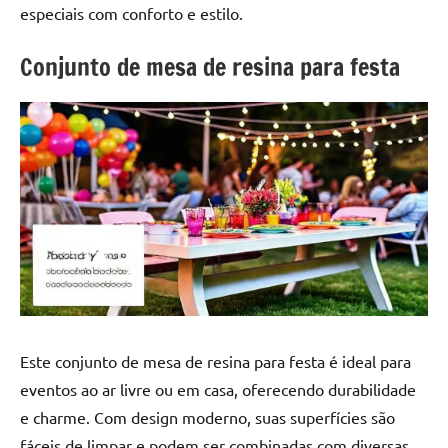
a
a
especiais com conforto e estilo.
criatividade
passo
da
Conjunto de mesa de resina para festa
resina.
Explore
nossas
dicas
e
inspirações
sobre
mesa
de
madeira
de
resina,
Este conjunto de mesa de resina para festa é ideal para
incluindo
designs
eventos ao ar livre ou em casa, oferecendo durabilidade
de
e charme. Com design moderno, suas superfícies são
mesas
fáceis de limpar e podem ser combinadas com diversas