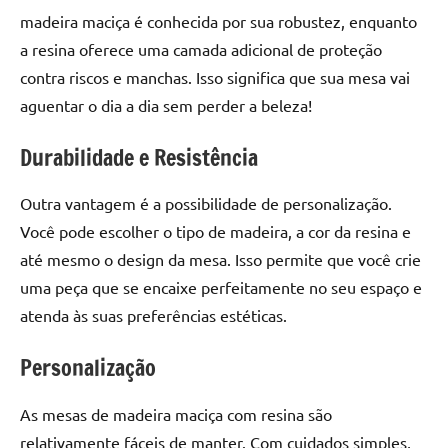
de
madeira maciça é conhecida por sua robustez, enquanto
resinada
a resina oferece uma camada adicional de proteção
de
contra riscos e manchas. Isso significa que sua mesa vai
alta
aguentar o dia a dia sem perder a beleza!
qualidade,
como
Durabilidade e Resistência
as
populares
Outra vantagem é a possibilidade de personalização.
River
Tables
Você pode escolher o tipo de madeira, a cor da resina e
e
até mesmo o design da mesa. Isso permite que você crie
mesas
uma peça que se encaixe perfeitamente no seu espaço e
de
atenda às suas preferências estéticas.
tampinhas
resinadas.
Personalização
As mesas de madeira maciça com resina são
relativamente fáceis de manter. Com cuidados simples,