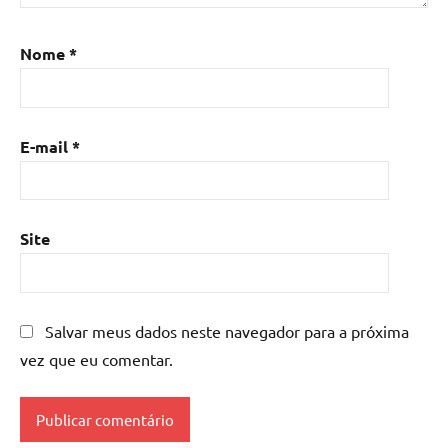
de
resina
,
Nome
*
Mesa
de
resina
com
E-mail
*
madeira
,
mesa
de
resina
Site
epoxi
,
mesa
resinada
,
Salvar meus dados neste navegador para a próxima
Mesas
de
vez que eu comentar.
madeira
resinadas
,
mesas