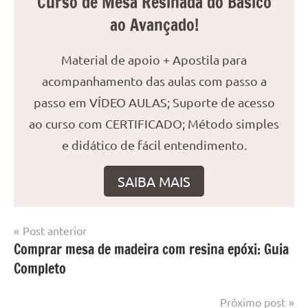
Curso de Mesa Resinada do Básico
ao Avançado!
Material de apoio + Apostila para
acompanhamento das aulas com passo a
passo em VÍDEO AULAS; Suporte de acesso
ao curso com CERTIFICADO; Método simples
e didático de fácil entendimento.
SAIBA MAIS
Navegação
Post anterior
Marcado
Mesa
Comprar mesa de madeira com resina epóxi: Guia
de
com
resinada
Completo
mesa
Post
com
resina
,
Próximo post