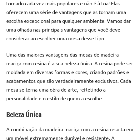
seu
tornado cada vez mais populares e não é à toa! Elas
ambiente
oferecem uma série de vantagens que as tornam uma
com
escolha excepcional para qualquer ambiente. Vamos dar
peças
uma olhada nas principais vantagens que você deve
únicas.
considerar ao escolher uma mesa desse tipo.
Nosso
conteúdo
é
Uma das maiores vantagens das mesas de madeira
focado
maciça com resina é a sua beleza única. A resina pode ser
em
moldada em diversas formas e cores, criando padrões e
apresentar
acabamentos que são verdadeiramente exclusivos. Cada
as
mesa se torna uma obra de arte, refletindo a
melhores
personalidade e o estilo de quem a escolhe.
práticas
e
Beleza Única
tendências
para
criar
A combinação da madeira maciça com a resina resulta em
mesa
um móvel extremamente durável e resistente. A