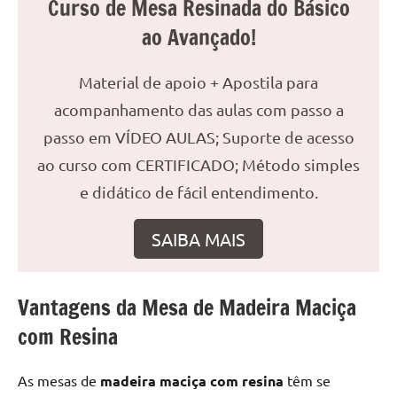
Curso de Mesa Resinada do Básico
reuniões
ao Avançado!
ou
uma
Material de apoio + Apostila para
mesa
de
acompanhamento das aulas com passo a
jantar
passo em VÍDEO AULAS; Suporte de acesso
para
ao curso com CERTIFICADO; Método simples
8
lugares,
e didático de fácil entendimento.
aqui
você
SAIBA MAIS
encontrará
tudo
o
Vantagens da Mesa de Madeira Maciça
que
com Resina
precisa
para
transformar
As mesas de
madeira maciça com resina
têm se