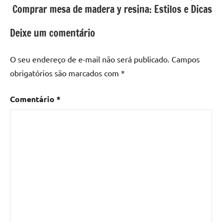
Mesa
Comprar mesa de madera y resina: Estilos e Dicas
com
resina
Deixe um comentário
epoxi
,
mesa
O seu endereço de e-mail não será publicado.
Campos
de
obrigatórios são marcados com
*
madeira
,
Mesa
Comentário
*
de
madeira
com
resina
,
Mesa
de
madeira
com
resina
epoxi
,
Mesa