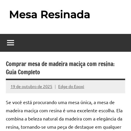
Pular
para
o
Mesa
Descubra
conteúdo
o
Resinada
fascinante
mundo
–
das
Como
mesas
Comprar mesa de madeira maciça com resina:
resinadas,
Guia Completo
Fazer
onde
uma
a
19 de outubro de 2025
Edge do Epoxi
Nenhum
elegância
Mesa
Comentário
da
Se você está procurando uma mesa única, a mesa de
madeira
Resinada
madeira maciça com resina é uma excelente escolha. Ela
se
Passo
encontra
combina a beleza natural da madeira com a elegância da
com
resina, tornando-se uma peça de destaque em qualquer