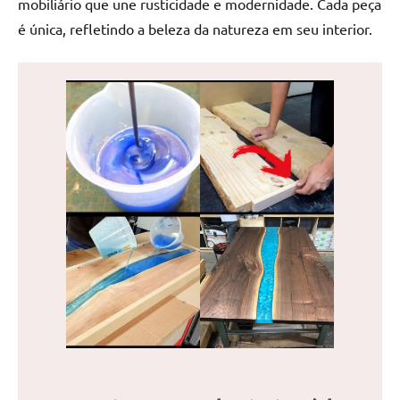
mobiliário que une rusticidade e modernidade. Cada peça
de
é única, refletindo a beleza da natureza em seu interior.
jantar
de
resina
e
as
inovadoras
mesas
cascata
resinadas.
Quer
esteja
à
procura
de
uma
mesa
redonda
para