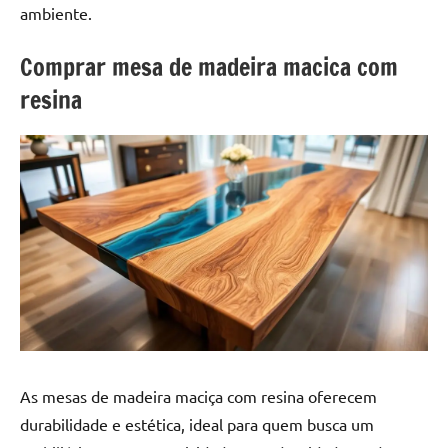
a
a
ambiente.
criatividade
passo
da
Comprar mesa de madeira macica com
resina.
resina
Explore
nossas
dicas
e
inspirações
sobre
mesa
de
madeira
de
resina,
incluindo
designs
As mesas de madeira maciça com resina oferecem
de
durabilidade e estética, ideal para quem busca um
mesas