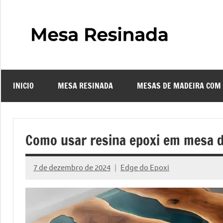
Pular
para
o
Mes
Descubra
conteúdo
o
Resi
fascinante
mundo
INICIO
MESA RESINADA
MESAS DE MADEIRA COM
das
–
mesas
resinadas,
Com
onde
Como usar resina epoxi em mesa 
a
Faze
elegância
7 de dezembro de 2024
Edge do Epoxi
da
Nenhum
uma
madeira
Comentário
se
Mes
encontra
com