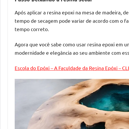
melhores
práticas
Após aplicar a resina epoxi na mesa de madeira, de
e
tempo de secagem pode variar de acordo com o fabr
tendências
tempo correto.
para
criar
Agora que você sabe como usar resina epoxi em 
mesa
modernidade e elegância ao seu ambiente com essa
de
resinada
de
Escola do Epóxi – A Faculdade da Resina Epóxi – C
alta
qualidade,
como
as
populares
River
Tables
e