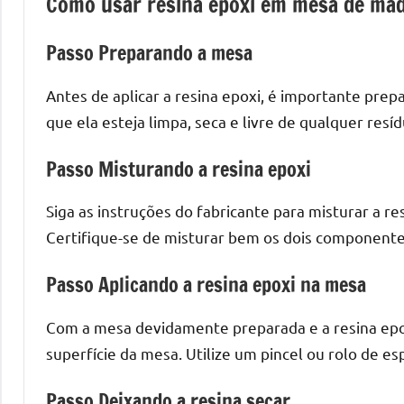
Como usar resina epoxi em mesa de mad
o
que
Passo Preparando a mesa
precisa
para
Antes de aplicar a resina epoxi, é importante prep
transforma
que ela esteja limpa, seca e livre de qualquer resíd
seu
ambiente
Passo Misturando a resina epoxi
com
peças
Siga as instruções do fabricante para misturar a r
únicas.
Certifique-se de misturar bem os dois componente
Nosso
conteúdo
Passo Aplicando a resina epoxi na mesa
é
focado
Com a mesa devidamente preparada e a resina epox
em
superfície da mesa. Utilize um pincel ou rolo de e
apresentar
as
Passo Deixando a resina secar