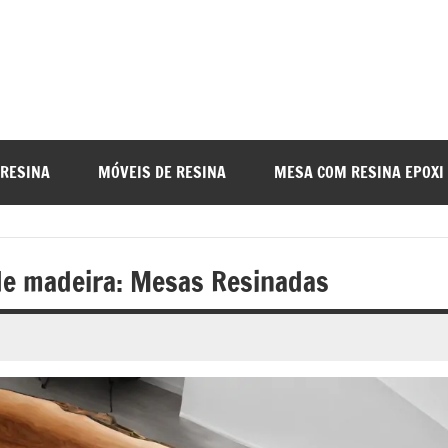
a
nada
 RESINA
MÓVEIS DE RESINA
MESA COM RESINA EPOXI
o
de madeira: Mesas Resinadas
r
a