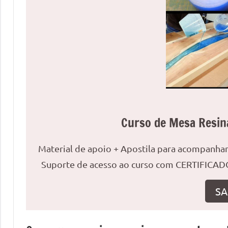
uma
mesa
redonda
para
reuniões
ou
uma
mesa
de
Curso de Mesa Resin
jantar
para
Material de apoio + Apostila para acompanh
8
Suporte de acesso ao curso com CERTIFICADO
lugares,
aqui
SA
você
encontrará
tudo