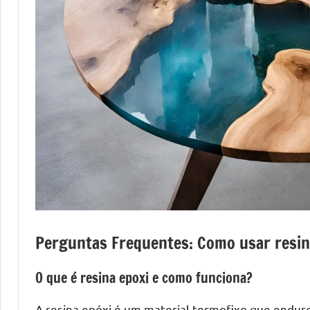
mesas
de
tampinhas
resinadas.
Perguntas Frequentes: Como usar resin
O que é resina epoxi e como funciona?
A resina epóxi é um material termofixo que endur