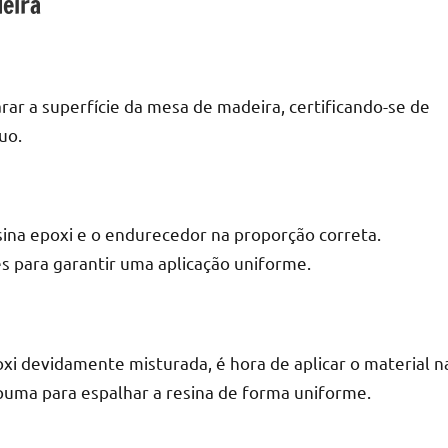
eira
arar a superfície da mesa de madeira, certificando-se de
r
uo.
esina epoxi e o endurecedor na proporção correta.
s para garantir uma aplicação uniforme.
i devidamente misturada, é hora de aplicar o material n
spuma para espalhar a resina de forma uniforme.