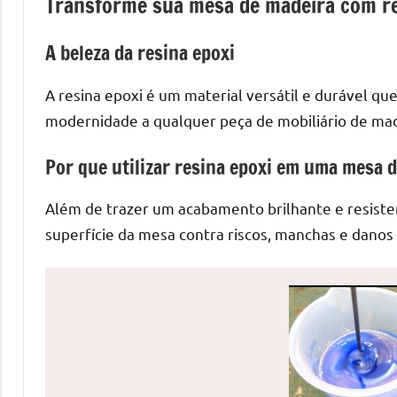
Transforme sua mesa de madeira com re
de
mesas
A beleza da resina epoxi
de
jantar
A resina epoxi é um material versátil e durável qu
de
modernidade a qualquer peça de mobiliário de mad
resina
e
Por que utilizar resina epoxi em uma mesa 
as
inovadoras
Além de trazer um acabamento brilhante e resiste
mesas
superfície da mesa contra riscos, manchas e danos 
cascata
resinadas.
Quer
esteja
à
procura
de