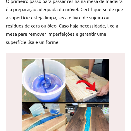
O primeiro passo para passar resina na mesa de madeira
de
é a preparação adequada do móvel. Certifique-se de que
jantar
a superfície esteja limpa, seca e livre de sujeira ou
de
resina
resíduos de cera ou óleo. Caso haja necessidade, lixe a
e
mesa para remover imperfeições e garantir uma
as
superfície lisa e uniforme.
inovadoras
mesas
cascata
resinadas.
Quer
esteja
à
procura
de
uma
mesa
redonda
para