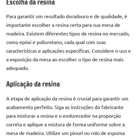
Escolha da resina
seu
ambiente
Para garantir um resultado duradouro e de qualidade, é
com
peças
importante escolher a resina certa para sua mesa de
únicas.
madeira. Existem diferentes tipos de resina no mercado,
Nosso
como epóxi e poliuretano, cada qual com suas
conteúdo
características e aplicações específicas. Considere o uso e
é
a exposição da mesa ao escolher o tipo de resina mais
focado
adequado.
em
apresentar
Aplicação da resina
as
melhores
práticas
A etapa de aplicação da resina é crucial para garantir um
e
acabamento perfeito. Siga as instruções do fabricante
tendências
para misturar a resina e o endurecedor na proporção
para
correta e aplique a mistura de forma uniforme sobre a
criar
mesa de madeira. Utilize um pincel ou rolo de espuma
mesa