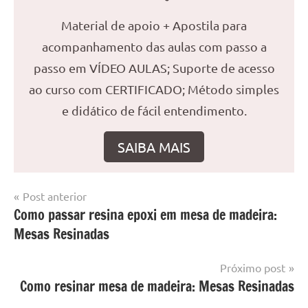
Material de apoio + Apostila para
acompanhamento das aulas com passo a
passo em VÍDEO AULAS; Suporte de acesso
ao curso com CERTIFICADO; Método simples
e didático de fácil entendimento.
SAIBA MAIS
Navegação
Post anterior
Marcado
Mesa
Como passar resina epoxi em mesa de madeira:
de
com
resinada
Mesas Resinadas
mesa
Post
com
resina
,
Próximo post
Mesa
Como resinar mesa de madeira: Mesas Resinadas
com