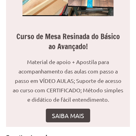
reuniões
ou
uma
mesa
Curso de Mesa Resinada do Básico
de
jantar
ao Avançado!
para
8
Material de apoio + Apostila para
lugares,
acompanhamento das aulas com passo a
aqui
você
passo em VÍDEO AULAS; Suporte de acesso
encontrará
ao curso com CERTIFICADO; Método simples
tudo
e didático de fácil entendimento.
o
que
SAIBA MAIS
precisa
para
transformar