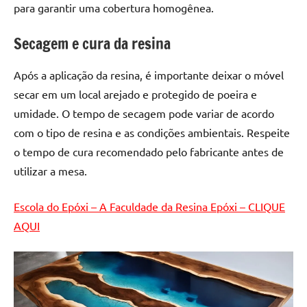
para garantir uma cobertura homogênea.
de
resinada
Secagem e cura da resina
de
alta
qualidade,
Após a aplicação da resina, é importante deixar o móvel
como
secar em um local arejado e protegido de poeira e
as
umidade. O tempo de secagem pode variar de acordo
populares
com o tipo de resina e as condições ambientais. Respeite
River
o tempo de cura recomendado pelo fabricante antes de
Tables
utilizar a mesa.
e
mesas
de
Escola do Epóxi – A Faculdade da Resina Epóxi – CLIQUE
tampinhas
AQUI
resinadas.