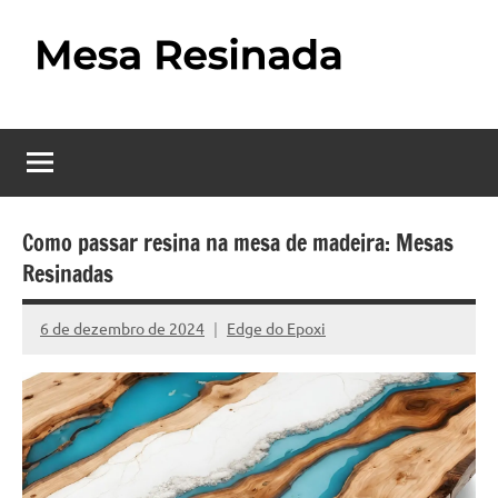
Pular
para
o
Mesa
Descubra
conteúdo
o
Resinada
fascinante
mundo
–
das
Como
mesas
Como passar resina na mesa de madeira: Mesas
resinadas,
Resinadas
Fazer
onde
uma
a
6 de dezembro de 2024
Edge do Epoxi
Nenhum
elegância
Mesa
Comentário
da
madeira
Resinada
se
Passo
encontra
com