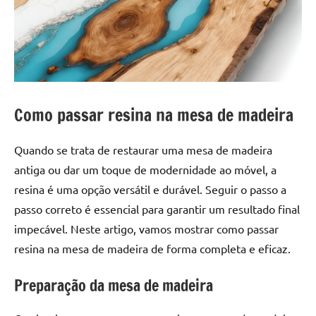
a
a
criatividade
passo
da
resina.
Explore
nossas
dicas
Como passar resina na mesa de madeira
e
inspirações
Quando se trata de restaurar uma mesa de madeira
sobre
antiga ou dar um toque de modernidade ao móvel, a
mesa
resina é uma opção versátil e durável. Seguir o passo a
de
madeira
passo correto é essencial para garantir um resultado final
de
impecável. Neste artigo, vamos mostrar como passar
resina,
resina na mesa de madeira de forma completa e eficaz.
incluindo
designs
Preparação da mesa de madeira
de
mesas