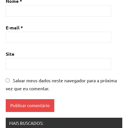
Nome
*
Mesa
de
resina
com
E-mail
*
madeira
,
mesa
de
resina
Site
epoxi
,
mesa
resinada
,
Salvar meus dados neste navegador para a próxima
Mesas
de
vez que eu comentar.
madeira
resinadas
,
mesas
resinadas
MAIS BUSCADOS: