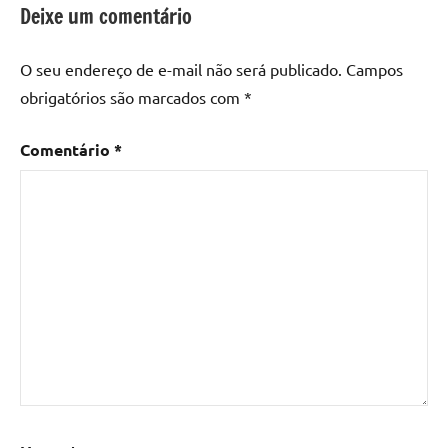
resina
Deixe um comentário
epoxi
,
mesa
O seu endereço de e-mail não será publicado.
Campos
de
obrigatórios são marcados com
*
madeira
,
Mesa
Comentário
*
de
madeira
com
resina
,
Mesa
de
madeira
com
resina
epoxi
,
Mesa
de
resina
,