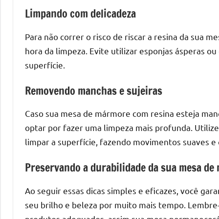
o
Limpando com delicadeza
que
precisa
Para não correr o risco de riscar a resina da sua 
para
hora da limpeza. Evite utilizar esponjas ásperas ou
transforma
superfície.
seu
ambiente
Removendo manchas e sujeiras
com
peças
Caso sua mesa de mármore com resina esteja mancha
únicas.
optar por fazer uma limpeza mais profunda. Utili
Nosso
limpar a superfície, fazendo movimentos suaves e c
conteúdo
é
Preservando a durabilidade da sua mesa de
focado
em
Ao seguir essas dicas simples e eficazes, você g
apresentar
seu brilho e beleza por muito mais tempo. Lembre-s
as
produtos adequados, assim sua mesa permanecerá 