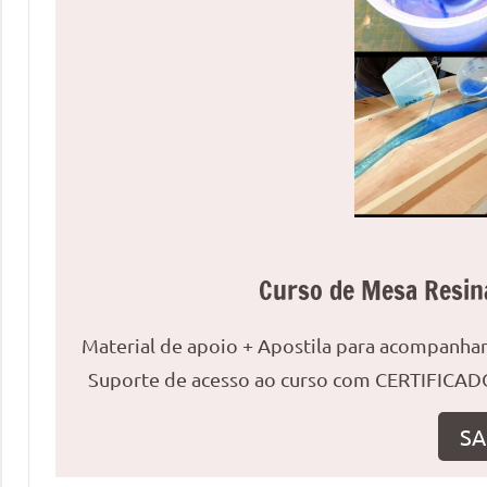
uma
mesa
redonda
para
reuniões
ou
uma
mesa
de
jantar
Curso de Mesa Resin
para
8
Material de apoio + Apostila para acompanh
lugares,
Suporte de acesso ao curso com CERTIFICADO
aqui
você
SA
encontrará
tudo