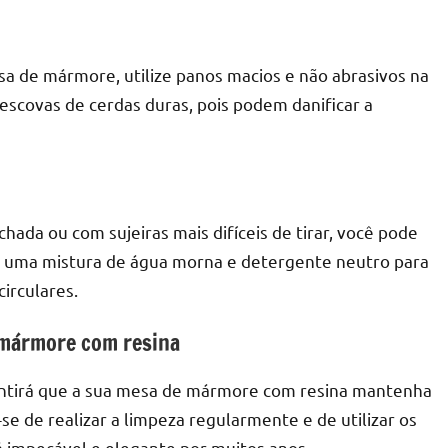
mesa de mármore, utilize panos macios e não abrasivos na
 escovas de cerdas duras, pois podem danificar a
r
da ou com sujeiras mais difíceis de tirar, você pode
ze uma mistura de água morna e detergente neutro para
irculares.
 mármore com resina
arantirá que a sua mesa de mármore com resina mantenha
e de realizar a limpeza regularmente e de utilizar os
impecável e elegante por muitos anos.