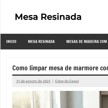
Pular
para
o
Mes
Descubra
conteúdo
o
Resi
fascinante
mundo
INICIO
MESA RESINADA
MESAS DE MADEIRA COM
das
–
mesas
resinadas,
Com
onde
Como limpar mesa de marmore com
a
Faze
elegância
31 de agosto de 2025
Edge do Epoxi
da
Nenhum
uma
madeira
Comentário
se
Mes
encontra
com