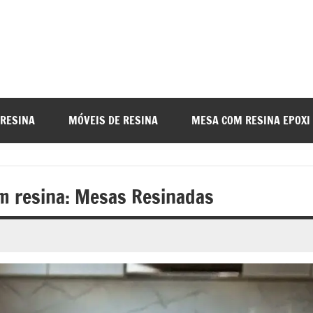
a
nada
 RESINA
MÓVEIS DE RESINA
MESA COM RESINA EPOXI
o
 resina: Mesas Resinadas
r
a