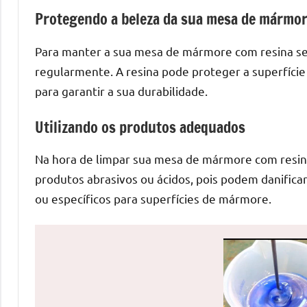
de
Protegendo a beleza da sua mesa de mármo
mesas
de
Para manter a sua mesa de mármore com resina semp
jantar
regularmente. A resina pode proteger a superfíc
de
para garantir a sua durabilidade.
resina
e
Utilizando os produtos adequados
as
inovadoras
Na hora de limpar sua mesa de mármore com resina
mesas
produtos abrasivos ou ácidos, pois podem danificar
cascata
ou específicos para superfícies de mármore.
resinadas.
Quer
esteja
à
procura
de